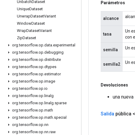
Unbatch
Dataset
Parámetros
Unique
Dataset
Unwrap
Dataset
Variant
alcan
alcance
Window
Dataset
Wrap
Dataset
Variant
Un es
tasa
con 
Zip
Dataset
org
.
tensorflow
.
op
.
data
.
experimental
Un es
semilla
org
.
tensorflow
.
op
.
debugging
org
.
tensorflow
.
op
.
distribute
Un es
semilla2
org
.
tensorflow
.
op
.
dtypes
org
.
tensorflow
.
op
.
estimator
org
.
tensorflow
.
op
.
image
Devoluciones
org
.
tensorflow
.
op
.
io
org
.
tensorflow
.
op
.
linalg
una nueva 
org
.
tensorflow
.
op
.
linalg
.
sparse
org
.
tensorflow
.
op
.
math
Salida
pública 
org
.
tensorflow
.
op
.
math
.
special
org
.
tensorflow
.
op
.
nn
org
.
tensorflow
.
op
.
nn
.
raw