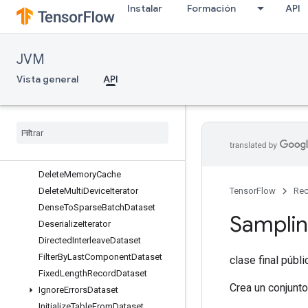
Instalar
Formación
API
CacheDataset
CacheDatasetV2
ChooseFastestDataset
JVM
ConcatenateDataset
DatasetCardinality
Vista general
API
DatasetFromGraph
Dataset
To
Graph
Dataset
To
Single
Element
Dataset
To
Tf
Record
Delete
Iterator
Delete
Memory
Cache
Delete
Multi
Device
Iterator
TensorFlow
Rec
Dense
To
Sparse
Batch
Dataset
Sampli
Deserialize
Iterator
Directed
Interleave
Dataset
Filter
By
Last
Component
Dataset
clase final públ
Fixed
Length
Record
Dataset
Crea un conjunto
Ignore
Errors
Dataset
Initialize
Table
From
Dataset