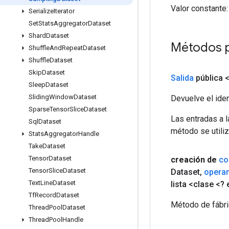
Valor constante:
Serialize
Iterator
Set
Stats
Aggregator
Dataset
Shard
Dataset
Métodos 
Shuffle
And
Repeat
Dataset
Shuffle
Dataset
Skip
Dataset
Salida
pública 
Sleep
Dataset
Sliding
Window
Dataset
Devuelve el iden
Sparse
Tensor
Slice
Dataset
Las entradas a 
Sql
Dataset
método se utiliz
Stats
Aggregator
Handle
Take
Dataset
Tensor
Dataset
creación de
co
Tensor
Slice
Dataset
Dataset
,
opera
Text
Line
Dataset
lista <clase <?
Tf
Record
Dataset
Método de fábri
Thread
Pool
Dataset
Thread
Pool
Handle