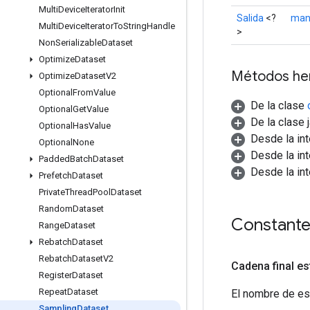
Multi
Device
Iterator
Init
Salida
<?
man
Multi
Device
Iterator
To
String
Handle
>
Non
Serializable
Dataset
Optimize
Dataset
Métodos he
Optimize
Dataset
V2
Optional
From
Value
De la clase
Optional
Get
Value
De la clase 
Optional
Has
Value
Desde la in
Optional
None
Desde la in
Padded
Batch
Dataset
Desde la in
Prefetch
Dataset
Private
Thread
Pool
Dataset
Random
Dataset
Constant
Range
Dataset
Rebatch
Dataset
Rebatch
Dataset
V2
Cadena final es
Register
Dataset
Repeat
Dataset
El nombre de es
Sampling
Dataset