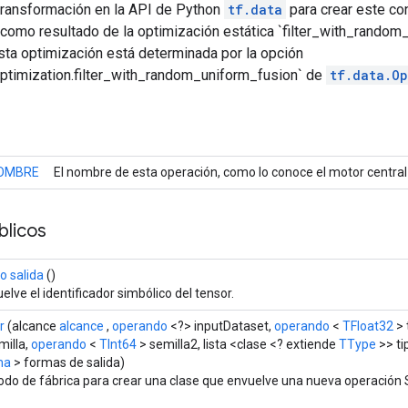
transformación en la API de Python
tf.data
para crear este co
 como resultado de la optimización estática `filter_with_random
sta optimización está determinada por la opción
ptimization.filter_with_random_uniform_fusion` de
tf.data.Op
OMBRE
El nombre de esta operación, como lo conoce el motor central
licos
 salida
()
elve el identificador simbólico del tensor.
r
(alcance
alcance
,
operando
<?> inputDataset,
operando
<
TFloat32
> 
milla,
operando
<
TInt64
> semilla2, lista <clase <? extiende
TType
>> tip
ma
> formas de salida)
do de fábrica para crear una clase que envuelve una nueva operación