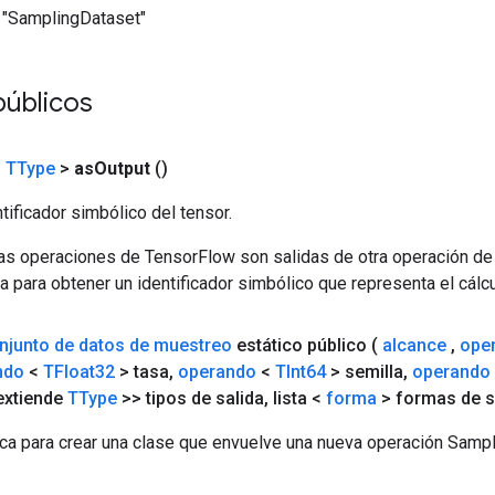
"SamplingDataset"
públicos
<
TType
>
as
Output
()
tificador simbólico del tensor.
las operaciones de TensorFlow son salidas de otra operación de
a para obtener un identificador simbólico que representa el cálcu
njunto de datos de muestreo
estático público
(
alcance
,
ope
ndo
<
TFloat32
> tasa
,
operando
<
TInt64
> semilla
,
operando
 extiende
TType
>> tipos de salida
,
lista <
forma
> formas de s
ca para crear una clase que envuelve una nueva operación Sampl