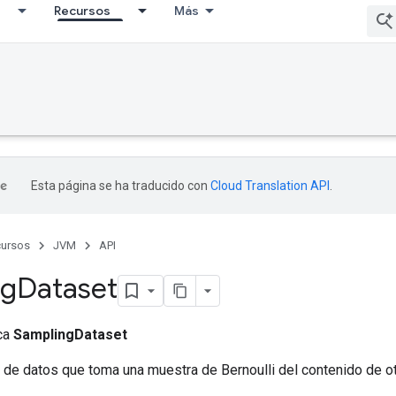
Recursos
Más
Esta página se ha traducido con
Cloud Translation API
.
ursos
JVM
API
ng
Dataset
ica
SamplingDataset
 de datos que toma una muestra de Bernoulli del contenido de ot