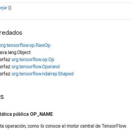
ejar
()
redados
org.tensorflow.op.RawOp
java.lang.Object
terfaz
org.tensorflow.op.Op
terfaz
org.tensorflow.Operand
terfaz
org.tensorflow.ndarray.Shaped
es
tática pública
OP
_
NAME
ta operación, como lo conoce el motor central de TensorFlow.