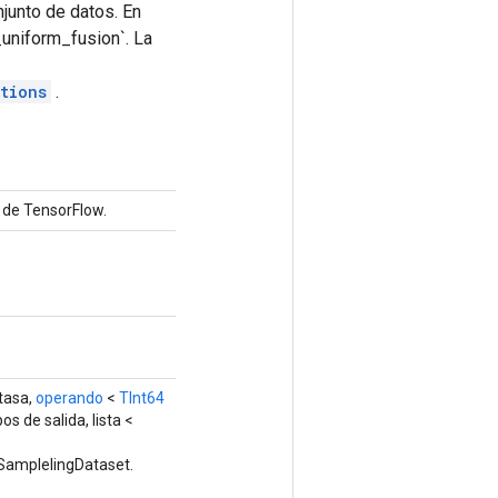
njunto de datos. En
_uniform_fusion`. La
tions
.
 de TensorFlow.
tasa,
operando
<
TInt64
os de salida, lista <
 SamplelingDataset.