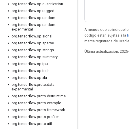
org
.
tensorflow
.
op
.
quantization
org
.
tensorflow
.
op
.
ragged
org
.
tensorflow
.
op
.
random
org
.
tensorflow
.
op
.
random
.
experimental
A menos que se indique lo 
código están sujetas a la
l
org
.
tensorflow
.
op
.
signal
marca registrada de Oracle
org
.
tensorflow
.
op
.
sparse
org
.
tensorflow
.
op
.
strings
Última actualización: 2025
org
.
tensorflow
.
op
.
summary
org
.
tensorflow
.
op
.
tpu
org
.
tensorflow
.
op
.
train
Seguir conectado
org
.
tensorflow
.
op
.
xla
org
.
tensorflow
.
proto
.
data
.
Blog
experimental
Foro
org
.
tensorflow
.
proto
.
distruntime
org
.
tensorflow
.
proto
.
example
GitHub
org
.
tensorflow
.
proto
.
framework
Twitter
org
.
tensorflow
.
proto
.
profiler
YouTube
org
.
tensorflow
.
proto
.
util