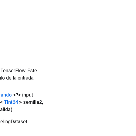
 TensorFlow. Este
lo de la entrada.
rando
<?> input
<
TInt64
> semilla2
,
alida)
elingDataset.