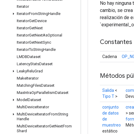
No hay ninguna 
Iterator
cambio, se crea
Iterator
From
String
Handle
realización de e
Iterator
Get
Device
`experimental_o
Iterator
Get
Next
Iterator
Get
Next
As
Optional
Constantes
Iterator
Get
Next
Sync
Iterator
To
String
Handle
Cadena
OP_N
LMDBDataset
Latency
Stats
Dataset
Leaky
Relu
Grad
Métodos púb
Make
Iterator
Matching
Files
Dataset
Salida
<
como
Max
Intra
Op
Parallelism
Dataset
Tipo T
>
Devu
Model
Dataset
conjunto
crea
Multi
Device
Iterator
de datos
> se
Multi
Device
Iterator
From
String
de
for
Handle
muestreo
Méto
Multi
Device
Iterator
Get
Next
From
estático
Shard