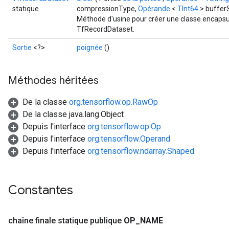
statique
compressionType,
Opérande
<
TInt64
> buffer
Méthode d'usine pour créer une classe encapsu
TfRecordDataset.
Sortie
<?>
poignée
()
Méthodes héritées
De la classe
org.tensorflow.op.RawOp
De la classe java.lang.Object
Depuis l'interface
org.tensorflow.op.Op
Depuis l'interface
org.tensorflow.Operand
Depuis l'interface
org.tensorflow.ndarray.Shaped
Constantes
chaîne finale statique publique
OP
_
NAME