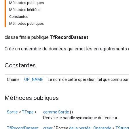
Méthodes publiques
Méthodes héritées
Constantes
Méthodes publiques
classe finale publique
TfRecordDataset
Crée un ensemble de données qui émet les enregistrements d'
Constantes
Chaîne
OP_NAME
Le nom de cette opération, tel que connu par
Méthodes publiques
Sortie
<
TType
>
comme Sortie
()
Renvoie le handle symbolique du tenseur.
TfRecordDataset
créer
( Portée
de la portée
,
Opérande
<
TString