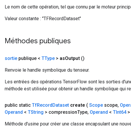
Le nom de cette opération, tel que connu par le moteur princi
Valeur constante :
"TFRecordDataset"
Méthodes publiques
sortie
publique <
TType
>
as
Output
()
Renvoie le handle symbolique du tenseur.
Les entrées des opérations TensorFlow sont les sorties d'une
méthode est utilisée pour obtenir un handle symbolique qui rep
public static
Tf
Record
Dataset
create
(
Scope
scope
,
Oper
Operand
<
TString
> compression
Type
,
Operand
<
TInt64
> 
Méthode d'usine pour créer une classe encapsulant une nouve