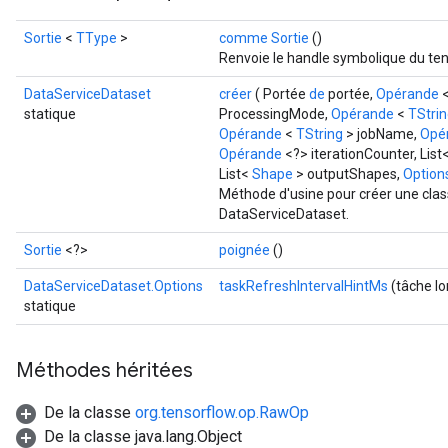
Sortie
<
TType
>
comme Sortie
()
Renvoie le handle symbolique du ten
DataServiceDataset
créer
( Portée
de
portée,
Opérande
statique
ProcessingMode,
Opérande
<
TStri
Opérande
<
TString
> jobName,
Opé
Opérande
<?> iterationCounter, Lis
List<
Shape
> outputShapes,
Options
Méthode d'usine pour créer une clas
DataServiceDataset.
Sortie
<?>
poignée
()
DataServiceDataset.Options
taskRefreshIntervalHintMs
(tâche l
statique
Méthodes héritées
De la classe
org.tensorflow.op.RawOp
De la classe java.lang.Object