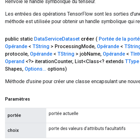
Renvoie le handle symbolique du tenseur.
Les entrées des opérations TensorFlow sont les sorties d'une
méthode est utilisée pour obtenir un handle symbolique qui rep
public static
Data
Service
Dataset
créer
(
Portée de la port
Opérande
<
TString
> Processing
Mode
,
Opérande
<
TStrin
protocole
,
Opérande
<
TString
> job
Name
,
Opérande
<
TInt
Operand
<?> iteration
Counter
,
List<Class<? extends
TType
Shapes
,
Options
.
.
.
options)
Méthode d'usine pour créer une classe encapsulant une nouve
Paramètres
portée actuelle
portée
porte des valeurs d'attributs facultatifs
choix