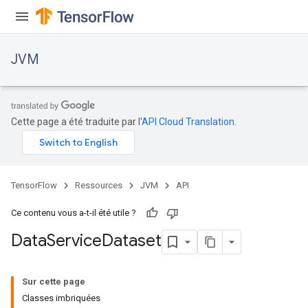
JVM
Cette page a été traduite par l'
API Cloud Translation
.
TensorFlow
Ressources
JVM
API
Ce contenu vous a-t-il été utile ?
Data
Service
Dataset
ions
Sur cette page
Classes imbriquées