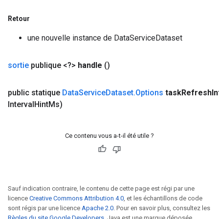
Retour
une nouvelle instance de DataServiceDataset
sortie
publique <?>
handle
()
public statique
Data
Service
Dataset
.
Options
task
Refresh
In
Interval
Hint
Ms)
Ce contenu vous a-t-il été utile ?
Sauf indication contraire, le contenu de cette page est régi par une
licence
Creative Commons Attribution 4.0
, et les échantillons de code
sont régis par une licence
Apache 2.0
. Pour en savoir plus, consultez les
Règles du site Google Developers
. Java est une marque déposée