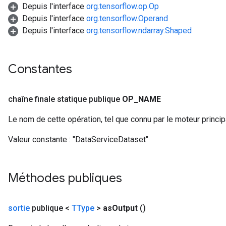
Depuis l'interface
org.tensorflow.op.Op
Depuis l'interface
org.tensorflow.Operand
Depuis l'interface
org.tensorflow.ndarray.Shaped
Constantes
chaîne finale statique publique
OP
_
NAME
Le nom de cette opération, tel que connu par le moteur princi
Valeur constante :
"DataServiceDataset"
Méthodes publiques
sortie
publique <
TType
>
as
Output
()