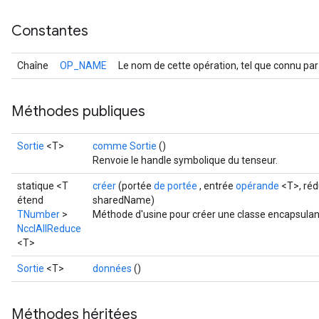
Constantes
Chaîne
OP_NAME
Le nom de cette opération, tel que connu par
Méthodes publiques
Sortie
<T>
comme Sortie
()
Renvoie le handle symbolique du tenseur.
statique <T
créer
(portée
de portée
, entrée
opérande
<T>, réd
étend
sharedName)
TNumber
>
Méthode d'usine pour créer une classe encapsulan
NcclAllReduce
<T>
Sortie
<T>
données
()
Méthodes héritées