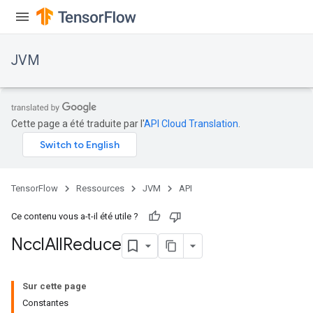
JVM
Cette page a été traduite par l'
API Cloud Translation
.
TensorFlow
Ressources
JVM
API
Ce contenu vous a-t-il été utile ?
Nccl
All
Reduce
ions
Sur cette page
Constantes