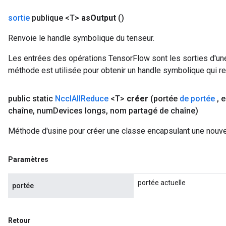
sortie
publique <T>
as
Output
()
Renvoie le handle symbolique du tenseur.
Les entrées des opérations TensorFlow sont les sorties d'une
méthode est utilisée pour obtenir un handle symbolique qui rep
public static
Nccl
All
Reduce
<T>
créer
(portée
de portée
,
e
chaîne
,
num
Devices longs
,
nom partagé de chaîne)
Méthode d'usine pour créer une classe encapsulant une nouve
Paramètres
portée actuelle
portée
Retour