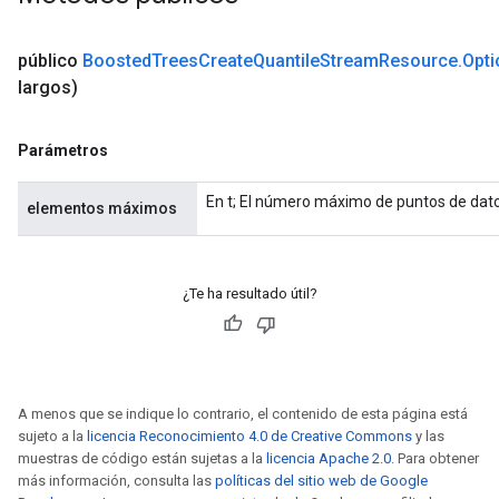
eHandleOp
público
Boosted
Trees
Create
Quantile
Stream
Resource
.
Opti
largos)
ureSplit
Parámetros
En t; El número máximo de puntos de dato
elementos máximos
¿Te ha resultado útil?
A menos que se indique lo contrario, el contenido de esta página está
sujeto a la
licencia Reconocimiento 4.0 de Creative Commons
y las
muestras de código están sujetas a la
licencia Apache 2.0
. Para obtener
más información, consulta las
políticas del sitio web de Google