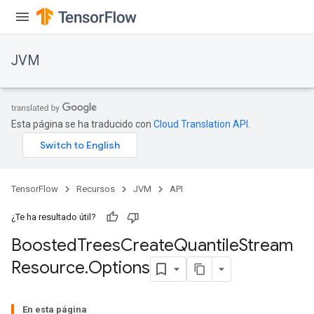
JVM
Esta página se ha traducido con
Cloud Translation API
.
TensorFlow
Recursos
JVM
API
t
¿Te ha resultado útil?
Boosted
Trees
Create
Quantile
Stream
Resource
.
Options
En esta página
source