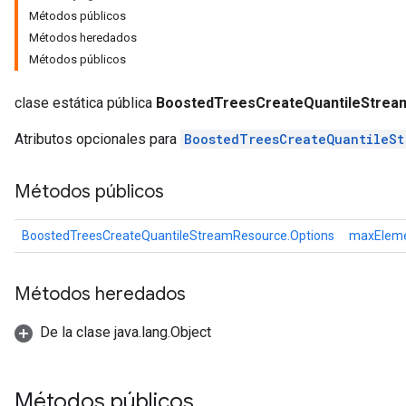
Métodos públicos
Métodos heredados
Métodos públicos
leOp
clase estática pública
BoostedTreesCreateQuantileStrea
Atributos opcionales para
BoostedTreesCreateQuantileSt
Métodos públicos
BoostedTreesCreateQuantileStreamResource.Options
maxElem
Métodos heredados
De la clase java.lang.Object
Flush
Métodos públicos