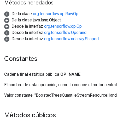
Métodos heredados
De la clase
org.tensorflow.op.RawOp
De la clase java.lang.Object
Desde la interfaz
org.tensorflow.op.Op
Desde la interfaz
org.tensorflow.Operand
source
Desde la interfaz
org.tensorflow.ndarray.Shaped
leOp
Constantes
Cadena final estática pública
OP
_
NAME
El nombre de esta operación, como lo conoce el motor centra
Valor constante:
"BoostedTreesQuantileStreamResourceHand
Métodos públicos