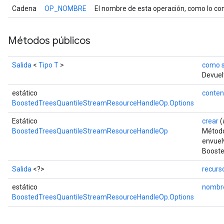
Cadena
OP_NOMBRE
El nombre de esta operación, como lo con
Métodos públicos
Salida
<
Tipo T
>
como s
Devuelv
estático
conten
BoostedTreesQuantileStreamResourceHandleOp.Options
Estático
crear
(
BoostedTreesQuantileStreamResourceHandleOp
Método
envuel
Booste
Salida
<?>
recurs
estático
nombr
BoostedTreesQuantileStreamResourceHandleOp.Options
t