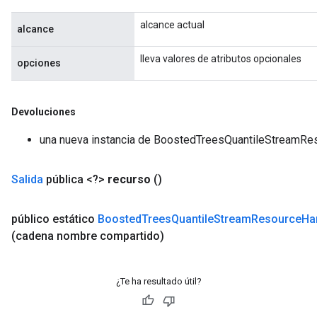
alcance actual
alcance
lleva valores de atributos opcionales
opciones
Devoluciones
una nueva instancia de BoostedTreesQuantileStreamR
Salida
pública <?>
recurso
()
público estático
Boosted
Trees
Quantile
Stream
Resource
Ha
(cadena nombre compartido)
¿Te ha resultado útil?