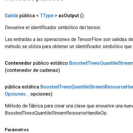
Salida
pública <
TType
>
as
Output
()
Flush
Devuelve el identificador simbólico del tensor.
Las entradas a las operaciones de TensorFlow son salidas de
eHandleOp
método se utiliza para obtener un identificador simbólico que 
Contenedor
público estático
Boosted
Trees
Quantile
Strea
(contenedor de cadenas)
ureSplit
pública estática
Boosted
Trees
Quantile
Stream
Resource
Ha
Opciones
.
.
.
opciones)
Método de fábrica para crear una clase que envuelve una nue
BoostedTreesQuantileStreamResourceHandleOp.
Parámetros