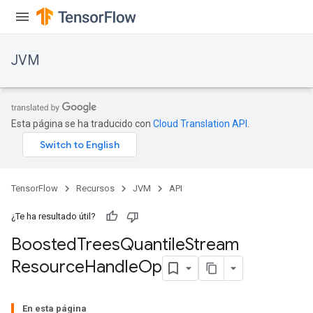
JVM
Esta página se ha traducido con
Cloud Translation API
.
TensorFlow
Recursos
JVM
API
¿Te ha resultado útil?
Boosted
Trees
Quantile
Stream
ions
Resource
Handle
Op
En esta página