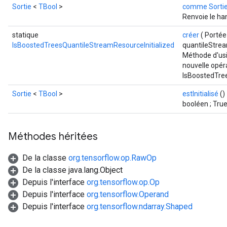
Sortie
<
TBool
>
comme Sorti
Renvoie le ha
statique
créer
( Porté
IsBoostedTreesQuantileStreamResourceInitialized
quantileStre
Méthode d'usi
nouvelle opér
IsBoostedTree
Sortie
<
TBool
>
estInitialisé
()
booléen ; True 
Méthodes héritées
De la classe
org.tensorflow.op.RawOp
De la classe java.lang.Object
Depuis l'interface
org.tensorflow.op.Op
Depuis l'interface
org.tensorflow.Operand
Depuis l'interface
org.tensorflow.ndarray.Shaped
t