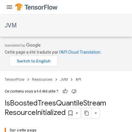
JVM
Cette page a été traduite par l'
API Cloud Translation
.
TensorFlow
Ressources
JVM
API
Ce contenu vous a-t-il été utile ?
Is
Boosted
Trees
Quantile
Stream
ions
Resource
Initialized
Sur cette page