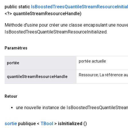
public static
Is
Boosted
Trees
Quantile
Stream
Resource
Initi
<?> quantile
Stream
Resource
Handle)
Flush
Méthode d'usine pour créer une classe encapsulant une nouve
IsBoostedTreesQuantileStreamResourceInitialized.
eHandleOp
Paramètres
portée actuelle
portée
ureSplit
Ressource; La référence au 
quantileStreamResourceHandle
Retour
une nouvelle instance de IsBoostedTreesQuantileStrea
sortie
publique <
TBool
>
is
Initialized
()