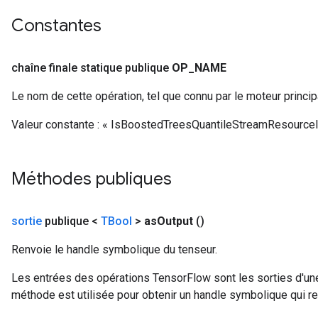
Constantes
chaîne finale statique publique
OP
_
NAME
Le nom de cette opération, tel que connu par le moteur princi
source
Valeur constante :
« IsBoostedTreesQuantileStreamResourceIn
leOp
Méthodes publiques
sortie
publique <
TBool
>
as
Output
()
Renvoie le handle symbolique du tenseur.
Les entrées des opérations TensorFlow sont les sorties d'une
méthode est utilisée pour obtenir un handle symbolique qui rep