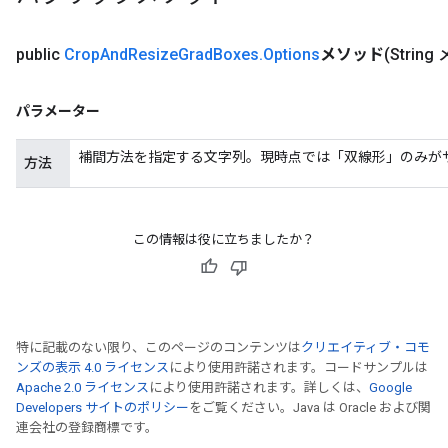
public
Crop
And
Resize
Grad
Boxes
.
Options
メソッド
(Strin
パラメーター
補間方法を指定する文字列。現時点では「双線形」のみが
方法
この情報は役に立ちましたか？
特に記載のない限り、このページのコンテンツは
クリエイティブ・コモ
ンズの表示 4.0 ライセンス
により使用許諾されます。コードサンプルは
Apache 2.0 ライセンス
により使用許諾されます。詳しくは、
Google
x
Developers サイトのポリシー
をご覧ください。Java は Oracle および関
連会社の登録商標です。