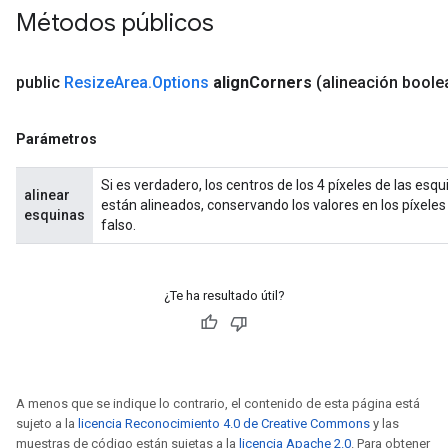
Métodos públicos
public
Resize
Area
.
Options
align
Corners
(alineación boole
Parámetros
Si es verdadero, los centros de los 4 píxeles de las esq
alinear
están alineados, conservando los valores en los píxeles
esquinas
falso.
¿Te ha resultado útil?
x
A menos que se indique lo contrario, el contenido de esta página está
sujeto a la
licencia Reconocimiento 4.0 de Creative Commons
y las
muestras de código están sujetas a la
licencia Apache 2.0
. Para obtener