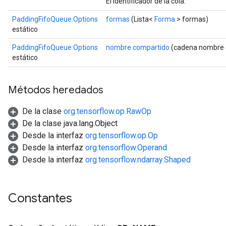
El identificador de la cola.
PaddingFifoQueue.Options
formas
(Lista<
Forma
> formas)
estático
PaddingFifoQueue.Options
nombre compartido
(cadena nombre 
estático
Métodos heredados
De la clase
org.tensorflow.op.RawOp
De la clase java.lang.Object
Desde la interfaz
org.tensorflow.op.Op
Desde la interfaz
org.tensorflow.Operand
Desde la interfaz
org.tensorflow.ndarray.Shaped
Constantes