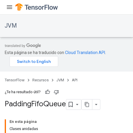
JVM
Esta página se ha traducido con
Cloud Translation API
.
TensorFlow
Recursos
JVM
API
¿Te ha resultado útil?
Padding
Fifo
Queue
ions
En esta página
Clases anidadas