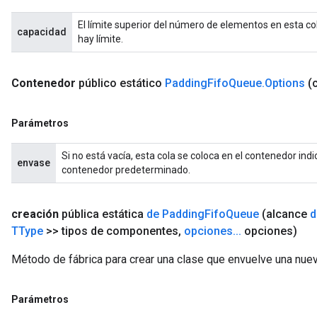
El límite superior del número de elementos en esta co
capacidad
hay límite.
Contenedor
público estático
Padding
Fifo
Queue
.
Options
(
Parámetros
Si no está vacía, esta cola se coloca en el contenedor indic
envase
contenedor predeterminado.
creación
pública estática
de Padding
Fifo
Queue
(alcance
d
TType
>> tipos de componentes
,
opciones
.
.
.
opciones)
Método de fábrica para crear una clase que envuelve una nu
Parámetros