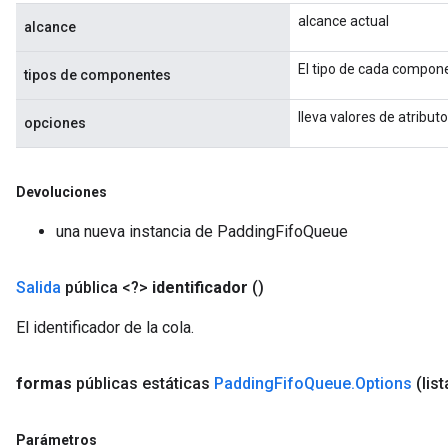
alcance actual
alcance
El tipo de cada compone
tipos de componentes
lleva valores de atribut
opciones
Devoluciones
una nueva instancia de PaddingFifoQueue
Salida
pública <?>
identificador
()
El identificador de la cola.
formas
públicas estáticas
Padding
Fifo
Queue
.
Options
(lis
Parámetros