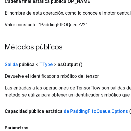
Cadena final estática pública
OP
_
NAME
El nombre de esta operación, como lo conoce el motor centra
Valor constante:
"PaddingFIFOQueueV2"
Métodos públicos
Salida
pública <
TType
>
as
Output
()
Devuelve el identificador simbólico del tensor.
Las entradas a las operaciones de TensorFlow son salidas de
método se utiliza para obtener un identificador simbólico que 
Capacidad
pública estática
de Padding
Fifo
Queue
.
Options
Parámetros