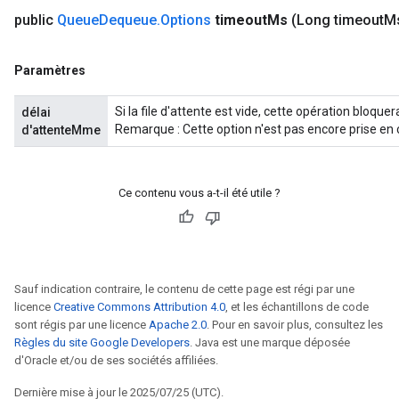
public
Queue
Dequeue
.
Options
timeout
Ms
(Long timeout
M
Paramètres
Si la file d'attente est vide, cette opération bloqu
délai
Remarque : Cette option n'est pas encore prise en 
d'attenteMme
Ce contenu vous a-t-il été utile ?
Sauf indication contraire, le contenu de cette page est régi par une
licence
Creative Commons Attribution 4.0
, et les échantillons de code
sont régis par une licence
Apache 2.0
. Pour en savoir plus, consultez les
Règles du site Google Developers
. Java est une marque déposée
d'Oracle et/ou de ses sociétés affiliées.
Dernière mise à jour le 2025/07/25 (UTC).