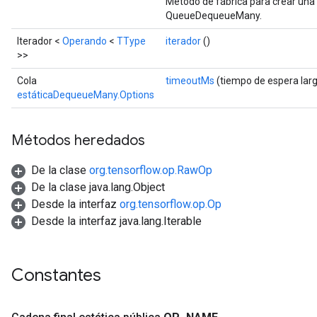
Método de fábrica para crear una
QueueDequeueMany.
Iterador <
Operando
<
TType
iterador
()
>>
Cola
timeoutMs
(tiempo de espera lar
estáticaDequeueMany.Options
Métodos heredados
De la clase
org.tensorflow.op.RawOp
De la clase java.lang.Object
Desde la interfaz
org.tensorflow.op.Op
Desde la interfaz java.lang.Iterable
Constantes