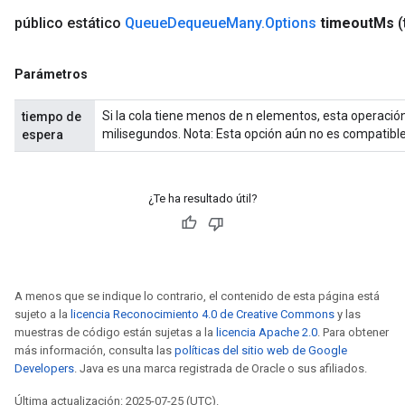
público estático
Queue
Dequeue
Many
.
Options
timeout
Ms
(
Parámetros
Si la cola tiene menos de n elementos, esta operaci
tiempo de
milisegundos. Nota: Esta opción aún no es compatible
espera
¿Te ha resultado útil?
A menos que se indique lo contrario, el contenido de esta página está
sujeto a la
licencia Reconocimiento 4.0 de Creative Commons
y las
muestras de código están sujetas a la
licencia Apache 2.0
. Para obtener
más información, consulta las
políticas del sitio web de Google
Developers
. Java es una marca registrada de Oracle o sus afiliados.
Última actualización: 2025-07-25 (UTC).