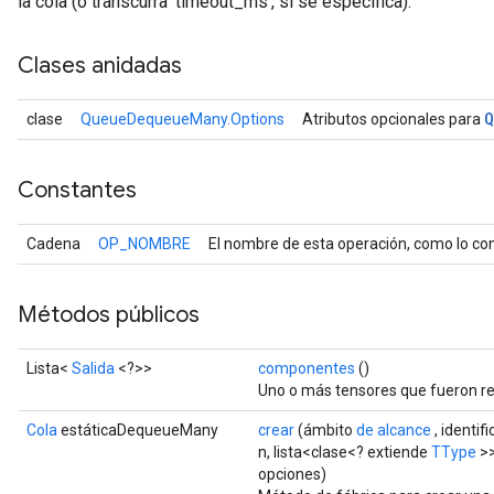
la cola (o transcurra 'timeout_ms', si se especifica).
Clases anidadas
Q
clase
QueueDequeueMany.Options
Atributos opcionales para
Constantes
Cadena
OP_NOMBRE
El nombre de esta operación, como lo con
Métodos públicos
Lista<
Salida
<?>>
componentes
()
Uno o más tensores que fueron ret
Cola
estáticaDequeueMany
crear
(ámbito
de alcance
, identif
n, lista<clase<? extiende
TType
>>
opciones)