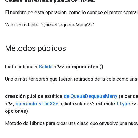
Cadena final estática pública
OP
_
NAME
El nombre de esta operación, como lo conoce el motor centra
Valor constante:
"QueueDequeueManyV2"
Métodos públicos
Lista pública <
Salida
<?>>
componentes
()
Uno o más tensores que fueron retirados de la cola como una 
creación
pública estática
de Queue
Dequeue
Many
(alcanc
<?>
,
operando
<TInt32>
n
,
lista<clase<? extiende
TType
>> 
opciones)
Método de fábrica para crear una clase que envuelve una n