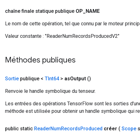
chaîne finale statique publique
OP
_
NAME
Le nom de cette opération, tel que connu par le moteur princi
Valeur constante :
"ReaderNumRecordsProducedV2"
Méthodes publiques
Sortie
publique <
TInt64
>
as
Output
()
Renvoie le handle symbolique du tenseur.
Les entrées des opérations TensorFlow sont les sorties d'une
méthode est utilisée pour obtenir un handle symbolique qui rep
public static
Reader
Num
Records
Produced
créer
(
Scope
s