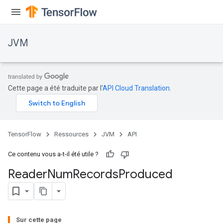
JVM
Cette page a été traduite par l'
API Cloud Translation
.
ions
TensorFlow
Ressources
JVM
API
Ce contenu vous a-t-il été utile ?
Reader
Num
Records
Produced
Sur cette page