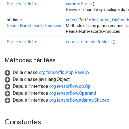
Sortie
<
TInt64
>
comme Sortie
()
Renvoie le handle symbolique du t
statique
créer
( Portée
de portée
,
Opérand
ReaderNumRecordsProduced
Méthode d'usine pour créer une cl
ReaderNumRecordsProduced.
Sortie
<
TInt64
>
enregistrementsProduits
()
Méthodes héritées
De la classe
org.tensorflow.op.RawOp
De la classe java.lang.Object
Depuis l'interface
org.tensorflow.op.Op
Depuis l'interface
org.tensorflow.Operand
Depuis l'interface
org.tensorflow.ndarray.Shaped
Constantes