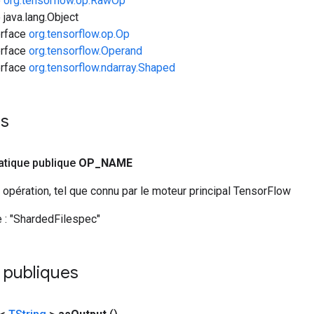
e
org.tensorflow.op.RawOp
 java.lang.Object
erface
org.tensorflow.op.Op
erface
org.tensorflow.Operand
erface
org.tensorflow.ndarray.Shaped
es
tatique publique
OP
_
NAME
opération, tel que connu par le moteur principal TensorFlow
 :
"ShardedFilespec"
 publiques