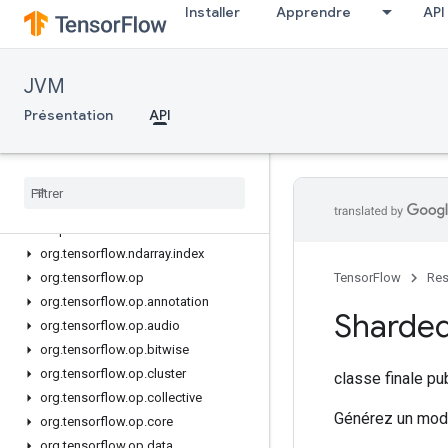
org.tensorflow.ndarray.impl.buffer
Installer
Apprendre
API
org.tensorflow.ndarray.impl.buffer.adapter
org.tensorflow.ndarray.impl.buffer.layout
org.tensorflow.ndarray.impl.buffer.misc
JVM
org.tensorflow.ndarray.impl.buffer.nio
Présentation
API
org.tensorflow.ndarray.impl.buffer.raw
org
.
tensorflow
.
ndarray
.
impl
.
dense
org
.
tensorflow
.
ndarray
.
impl
.
dimension
org
.
tensorflow
.
ndarray
.
impl
.
sequence
org
.
tensorflow
.
ndarray
.
index
org
.
tensorflow
.
op
TensorFlow
Res
org
.
tensorflow
.
op
.
annotation
Sharde
org
.
tensorflow
.
op
.
audio
org
.
tensorflow
.
op
.
bitwise
org
.
tensorflow
.
op
.
cluster
classe finale p
org
.
tensorflow
.
op
.
collective
Générez un modè
org
.
tensorflow
.
op
.
core
org
.
tensorflow
.
op
.
data