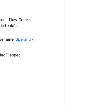
ensorFlow. Cette
e l’entrée.
sename
,
Operand
<
dedFilespec.