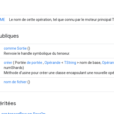
AME
Le nom de cette opération, tel que connu par le moteur principal
ubliques
comme Sortie
()
Renvoie le handle symbolique du tenseur.
créer
( Portée
de portée
,
Opérande
<
TString
> nom de base,
Opéra
numShards)
Méthode d'usine pour créer une classe encapsulant une nouvelle opé
nom de fichier
()
éritées