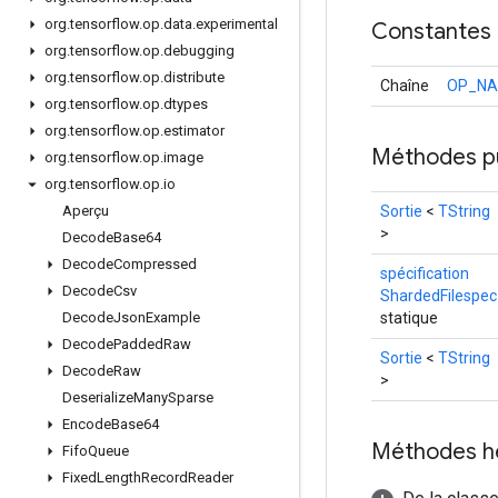
org
.
tensorflow
.
op
.
data
.
experimental
Constantes
org
.
tensorflow
.
op
.
debugging
org
.
tensorflow
.
op
.
distribute
Chaîne
OP_N
org
.
tensorflow
.
op
.
dtypes
org
.
tensorflow
.
op
.
estimator
Méthodes p
org
.
tensorflow
.
op
.
image
org
.
tensorflow
.
op
.
io
Sortie
<
TString
Aperçu
>
Decode
Base64
Decode
Compressed
spécification
Decode
Csv
ShardedFilespec
statique
Decode
Json
Example
Decode
Padded
Raw
Sortie
<
TString
Decode
Raw
>
Deserialize
Many
Sparse
Encode
Base64
Méthodes h
Fifo
Queue
Fixed
Length
Record
Reader