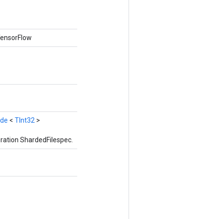
 TensorFlow
nde
<
TInt32
>
ration ShardedFilespec.