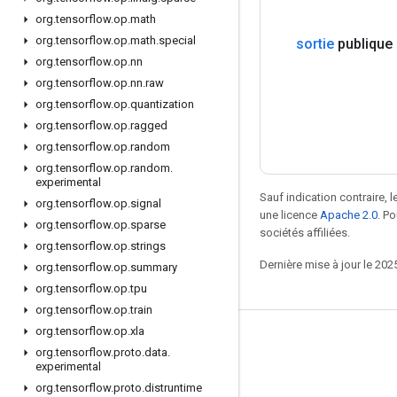
org
.
tensorflow
.
op
.
math
org
.
tensorflow
.
op
.
math
.
special
sortie
publique
org
.
tensorflow
.
op
.
nn
org
.
tensorflow
.
op
.
nn
.
raw
org
.
tensorflow
.
op
.
quantization
org
.
tensorflow
.
op
.
ragged
org
.
tensorflow
.
op
.
random
org
.
tensorflow
.
op
.
random
.
experimental
Sauf indication contraire, 
org
.
tensorflow
.
op
.
signal
une licence
Apache 2.0
. P
org
.
tensorflow
.
op
.
sparse
sociétés affiliées.
org
.
tensorflow
.
op
.
strings
Dernière mise à jour le 202
org
.
tensorflow
.
op
.
summary
org
.
tensorflow
.
op
.
tpu
org
.
tensorflow
.
op
.
train
org
.
tensorflow
.
op
.
xla
Rester connecté
org
.
tensorflow
.
proto
.
data
.
experimental
Blog
org
.
tensorflow
.
proto
.
distruntime