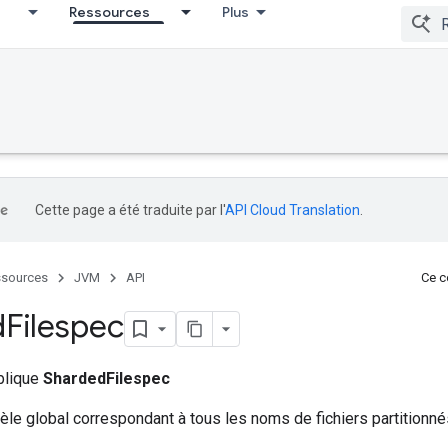
Ressources
Plus
Cette page a été traduite par l'
API Cloud Translation
.
sources
JVM
API
Ce co
d
Filespec
ublique
ShardedFilespec
le global correspondant à tous les noms de fichiers partitionné