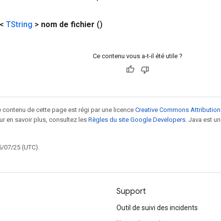
 <
TString
>
nom de fichier
()
Ce contenu vous a-t-il été utile ?
le contenu de cette page est régi par une licence
Creative Commons Attribution
our en savoir plus, consultez les
Règles du site Google Developers
. Java est 
5/07/25 (UTC).
Support
Outil de suivi des incidents