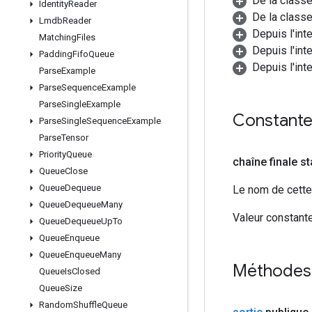
De la class
Identity
Reader
De la classe
Lmdb
Reader
Depuis l'int
Matching
Files
Depuis l'int
Padding
Fifo
Queue
Depuis l'int
Parse
Example
Parse
Sequence
Example
Parse
Single
Example
Constant
Parse
Single
Sequence
Example
Parse
Tensor
Priority
Queue
chaîne finale s
Queue
Close
Queue
Dequeue
Le nom de cette 
Queue
Dequeue
Many
Valeur constante
Queue
Dequeue
Up
To
Queue
Enqueue
Queue
Enqueue
Many
Méthodes
Queue
Is
Closed
Queue
Size
Random
Shuffle
Queue