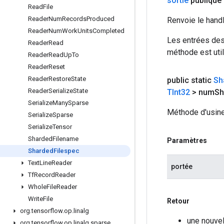
sortie
publique
Read
File
Reader
Num
Records
Produced
Renvoie le hand
Reader
Num
Work
Units
Completed
Les entrées des
Reader
Read
méthode est util
Reader
Read
Up
To
Reader
Reset
Reader
Restore
State
public static
Sh
Reader
Serialize
State
TInt32
> num
Sh
Serialize
Many
Sparse
Méthode d'usine
Serialize
Sparse
Serialize
Tensor
Sharded
Filename
Paramètres
Sharded
Filespec
Text
Line
Reader
portée
Tf
Record
Reader
Whole
File
Reader
Write
File
Retour
org
.
tensorflow
.
op
.
linalg
une nouvel
org
.
tensorflow
.
op
.
linalg
.
sparse