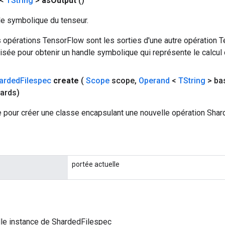
 <
TString
>
as
Output
()
le symbolique du tenseur.
 opérations TensorFlow sont les sorties d'une autre opération T
isée pour obtenir un handle symbolique qui représente le calcul d
arded
Filespec
create
(
Scope
scope
,
Operand
<
TString
> ba
ards)
 pour créer une classe encapsulant une nouvelle opération Shar
portée actuelle
le instance de ShardedFilespec