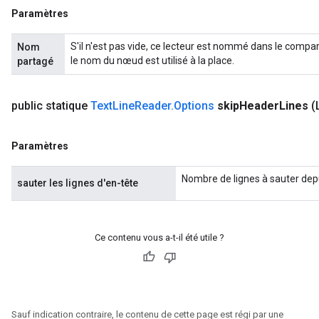
Paramètres
S'il n'est pas vide, ce lecteur est nommé dans le com
Nom
le nom du nœud est utilisé à la place.
partagé
public statique
Text
Line
Reader
.
Options
skip
Header
Lines
(
Paramètres
Nombre de lignes à sauter depu
sauter les lignes d'en-tête
Ce contenu vous a-t-il été utile ?
Sauf indication contraire, le contenu de cette page est régi par une