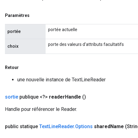
Paramètres
portée actuelle
portée
porte des valeurs d'attributs facultatifs
choix
Retour
une nouvelle instance de TextLineReader
sortie
publique <?>
reader
Handle
()
Handle pour référencer le Reader.
public statique
Text
Line
Reader
.
Options
shared
Name
(Stri