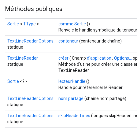
Méthodes publiques
Sortie
<
TType
>
comme Sortie
()
Renvoie le handle symbolique du tenseur
TextLineReader.Options
conteneur
(conteneur de chaîne)
statique
TextLineReader
créer
( Champ
d'application
,
Options...
op
statique
Méthode d'usine pour créer une classe e
TextLineReader.
Sortie
<?>
lecteurHandle
()
Handle pour référencer le Reader.
TextLineReader.Options
nom partagé
(chaîne nom partagé)
statique
TextLineReader.Options
skipHeaderLines
(longues skipHeaderLin
statique