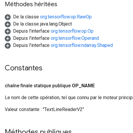
Méthodes héritées
De la classe
org.tensorflow.op.RawOp
De la classe java.lang.Object
Depuis l'interface
org.tensorflow.op.Op
Depuis l'interface
org.tensorflow.Operand
Depuis l'interface
org.tensorflow.ndarray.Shaped
Constantes
chaîne finale statique publique
OP
_
NAME
Le nom de cette opération, tel que connu par le moteur princi
Valeur constante :
"TextLineReaderV2"
Méthodes publiques