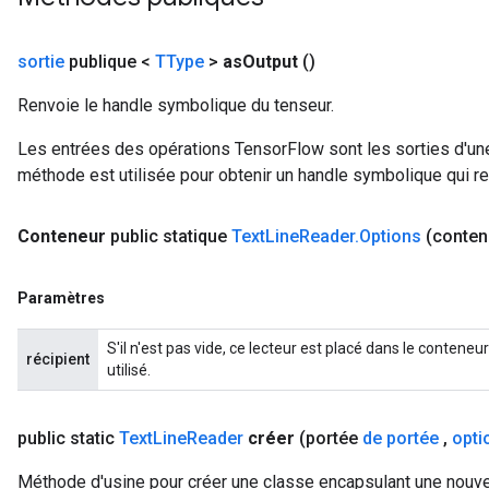
sortie
publique <
TType
>
as
Output
()
Renvoie le handle symbolique du tenseur.
Les entrées des opérations TensorFlow sont les sorties d'une
méthode est utilisée pour obtenir un handle symbolique qui rep
Conteneur
public statique
Text
Line
Reader
.
Options
(conten
Paramètres
S'il n'est pas vide, ce lecteur est placé dans le contene
récipient
utilisé.
public static
Text
Line
Reader
créer
(portée
de portée
,
opti
Méthode d'usine pour créer une classe encapsulant une nouve