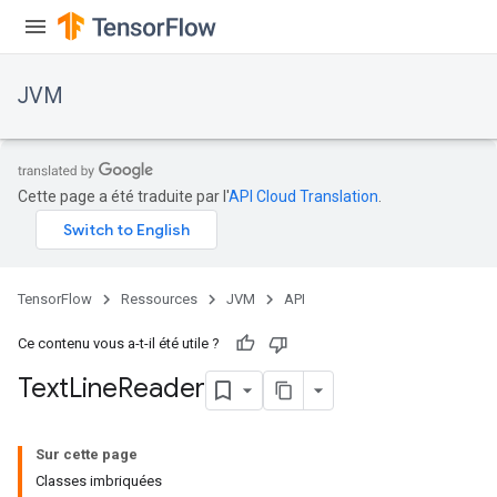
JVM
Cette page a été traduite par l'
API Cloud Translation
.
TensorFlow
Ressources
JVM
API
Ce contenu vous a-t-il été utile ?
Text
Line
Reader
ions
Sur cette page
Classes imbriquées