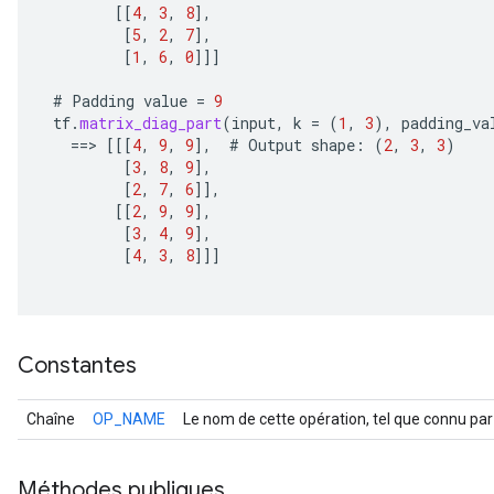
[[
4
,
3
,
8
]
,
[
5
,
2
,
7
]
,
[
1
,
6
,
0
]]]
#
Padding
value
=
9
tf
.
matrix_diag_part
(
input
,
k
=
(
1
,
3
),
padding_va
==
>
[[[
4
,
9
,
9
]
,
#
Output
shape
:
(
2
,
3
,
3
)
[
3
,
8
,
9
]
,
[
2
,
7
,
6
]]
,
[[
2
,
9
,
9
]
,
[
3
,
4
,
9
]
,
[
4
,
3
,
8
]]]
Constantes
Chaîne
OP_NAME
Le nom de cette opération, tel que connu par
Méthodes publiques