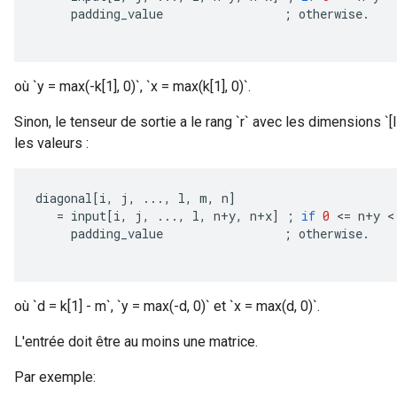
padding_value
;
otherwise
.
où `y = max(-k[1], 0)`, `x = max(k[1], 0)`.
Sinon, le tenseur de sortie a le rang `r` avec les dimensions `[I
les valeurs :
diagonal
[
i
,
j
,
...,
l
,
m
,
n
]
=
input
[
i
,
j
,
...,
l
,
n
+
y
,
n
+
x
]
;
if
0
<
=
n
+
y
 <
padding_value
;
otherwise
.
où `d = k[1] - m`, `y = max(-d, 0)` et `x = max(d, 0)`.
L'entrée doit être au moins une matrice.
Par exemple: