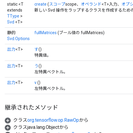
static <T
create
(
スコープ
scope、
オペランド
<T>入力、
オプシ
extends
新しい Svd 操作をラップするクラスを作成するため
TType
>
Svd
<T>
静的
fullMatrices
(ブール値の fullMatrices)
Svd.Options
出力
<T>
す
()
特異値。
出力
<T>
う
()
左特異ベクトル。
出力
<T>
v
()
左特異ベクトル。
継承されたメソッド
クラス
org.tensorflow.op.RawOp
から
クラスjava.lang.Objectから