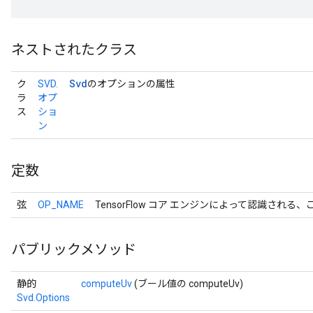
ネストされたクラス
Svd
ク
SVD.
のオプションの属性
ラ
オプ
ス
ショ
ン
定数
弦
OP_NAME
TensorFlow コア エンジンによって認識される
パブリックメソッド
静的
computeUv
(ブール値の computeUv)
Svd.Options