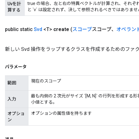
true の場合、左と右の特異ベクトルが計算され、それぞれ `u` 
Uvを計
と `v` は設定されず、決して参照されるべきではありませ
算する
Requantize
public static
Svd
<T>
create
(
スコープ
スコープ、
オペラン
新しい Svd 操作をラップするクラスを作成するためのファ
パラメータ
現在のスコープ
範囲
最も内側の 2 次元がサイズ `[M, N]` の行列を形成する形状 `[...,
入力
小値とする。
オプションの属性値を持ちます
オプショ
ン