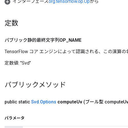
インターフェース
org.tensorflow.op.Op
から
定数
パブリック静的最終文字列
OP
_
NAME
TensorFlow コア エンジンによって認識される、この演算の
定数値:
"Svd"
パブリックメソッド
public static
Svd
.
Options
compute
Uv
(ブール型 compute
Uv
パラメータ