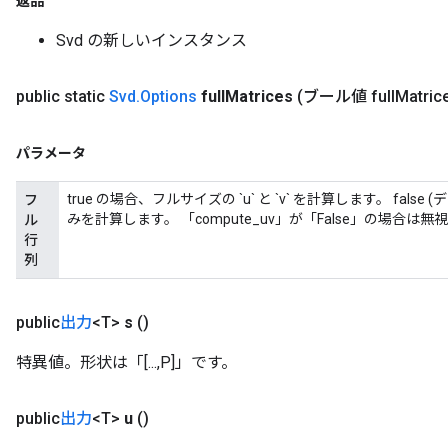
返品
Svd の新しいインスタンス
public static
Svd
.
Options
full
Matrices
(ブール値 full
Matric
パラメータ
true の場合、フルサイズの `u` と `v` を計算します。 fals
フ
みを計算します。 「compute_uv」が「False」の場合は
ル
行
列
public
出力
<T>
s
()
特異値。形状は「[...,P]」です。
public
出力
<T>
u
()