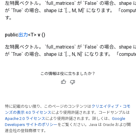
左特異ベクトル。 `full_matrices` が `False` の場合、shape は `[.
が `True` の場合、shape は `[..., M, M]` になります。 「
す。
public
出力
<T>
v
()
左特異ベクトル。 `full_matrices` が `False` の場合、shape は `[.
が `True` の場合、shape は `[..., N, N]` になります。 「c
この情報は役に立ちましたか？
特に記載のない限り、このページのコンテンツは
クリエイティブ・コモ
ンズの表示 4.0 ライセンス
により使用許諾されます。コードサンプルは
Apache 2.0 ライセンス
により使用許諾されます。詳しくは、
Google
Developers サイトのポリシー
をご覧ください。Java は Oracle および関
連会社の登録商標です。