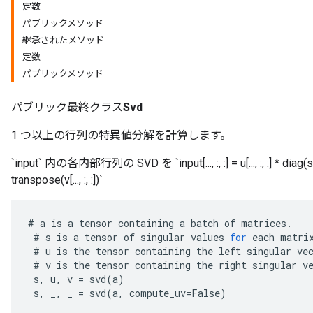
定数
パブリックメソッド
継承されたメソッド
定数
パブリックメソッド
パブリック最終クラス
Svd
1 つ以上の行列の特異値分解を計算します。
`input` 内の各内部行列の SVD を `input[..., :, :] = u[..., :, :] * d
transpose(v[..., :, :])`
r
#
a
is
a
tensor
containing
a
batch
of
matrices
.
#
s
is
a
tensor
of
singular
values
for
each
matri
#
u
is
the
tensor
containing
the
left
singular
ve
#
v
is
the
tensor
containing
the
right
singular
v
s
,
u
,
v
=
svd
(
a
)
s
,
_
,
_
=
svd
(
a
,
compute_uv
=
False
)