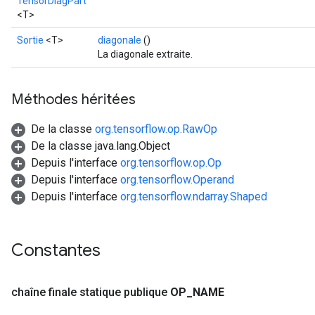
TensorDiagPart
<T>
Sortie
<T>
diagonale
()
La diagonale extraite.
Méthodes héritées
De la classe
org.tensorflow.op.RawOp
De la classe java.lang.Object
Depuis l'interface
org.tensorflow.op.Op
Depuis l'interface
org.tensorflow.Operand
Depuis l'interface
org.tensorflow.ndarray.Shaped
Constantes
chaîne finale statique publique
OP
_
NAME