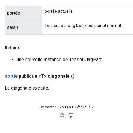
portée actuelle
portée
Requantize
Tenseur de rang k où k est pair et non nul.
saisir
Retours
une nouvelle instance de TensorDiagPart
sortie
publique <T>
diagonale
()
La diagonale extraite.
Ce contenu vous a-t-il été utile ?