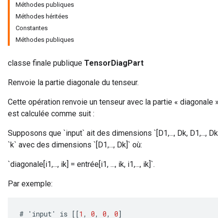
Méthodes publiques
Méthodes héritées
Constantes
Méthodes publiques
classe finale publique
TensorDiagPart
Renvoie la partie diagonale du tenseur.
Cette opération renvoie un tenseur avec la partie « diagonale » 
est calculée comme suit :
Supposons que `input` ait des dimensions `[D1,..., Dk, D1,..., Dk
r
`k` avec des dimensions `[D1,..., Dk]` où:
`diagonale[i1,..., ik] = entrée[i1, ..., ik, i1,..., ik]`.
Par exemple:
#
'
input
'
is
[[
1
,
0
,
0
,
0
]