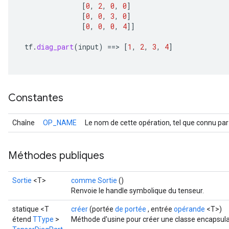
[
0
,
2
,
0
,
0
]
[
0
,
0
,
3
,
0
]
[
0
,
0
,
0
,
4
]]
tf
.
diag_part
(
input
)
==
>
[
1
,
2
,
3
,
4
]
Constantes
Chaîne
OP_NAME
Le nom de cette opération, tel que connu par
Méthodes publiques
Sortie
<T>
comme Sortie
()
Renvoie le handle symbolique du tenseur.
statique <T
créer
(portée
de portée
, entrée
opérande
<T>)
étend
TType
>
Méthode d'usine pour créer une classe encapsula