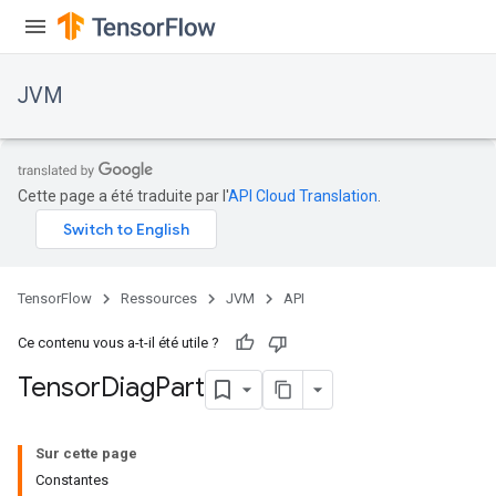
JVM
Cette page a été traduite par l'
API Cloud Translation
.
TensorFlow
Ressources
JVM
API
Ce contenu vous a-t-il été utile ?
Tensor
Diag
Part
ions
Sur cette page
Constantes