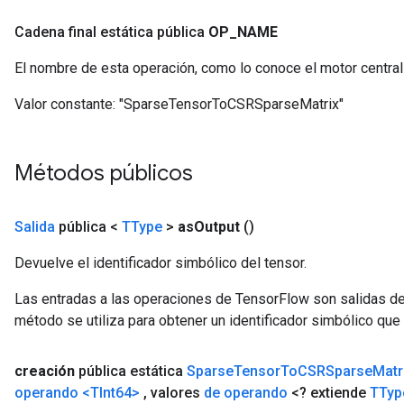
Cadena final estática pública
OP
_
NAME
El nombre de esta operación, como lo conoce el motor centra
Valor constante:
"SparseTensorToCSRSparseMatrix"
Métodos públicos
Salida
pública <
TType
>
as
Output
()
Devuelve el identificador simbólico del tensor.
Las entradas a las operaciones de TensorFlow son salidas de
método se utiliza para obtener un identificador simbólico que 
creación
pública estática
Sparse
Tensor
To
CSRSparse
Matr
operando
<TInt64>
,
valores
de operando
<? extiende
TTyp