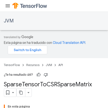
JVM
Esta página se ha traducido con
Cloud Translation API
.
TensorFlow
Recursos
JVM
API
¿Te ha resultado útil?
Sparse
Tensor
To
CSRSparse
Matrix
ions
En esta página