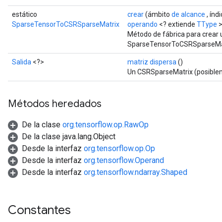
estático
crear
(ámbito
de alcance
, índ
SparseTensorToCSRSparseMatrix
operando
<? extiende
TType
>
Método de fábrica para crear
SparseTensorToCSRSparseMat
Salida
<?>
matriz dispersa
()
Un CSRSparseMatrix (posiblem
Métodos heredados
De la clase
org.tensorflow.op.RawOp
De la clase java.lang.Object
Desde la interfaz
org.tensorflow.op.Op
Desde la interfaz
org.tensorflow.Operand
Desde la interfaz
org.tensorflow.ndarray.Shaped
Constantes