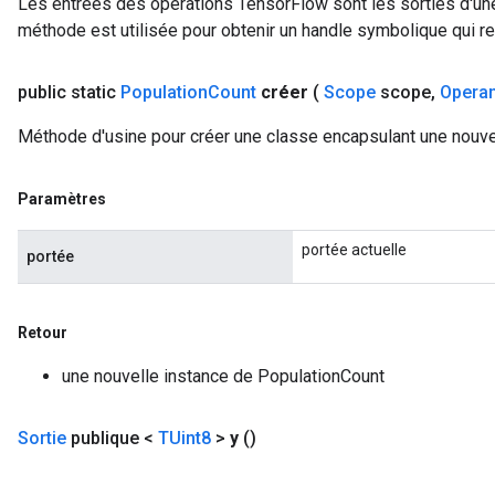
Les entrées des opérations TensorFlow sont les sorties d'une
méthode est utilisée pour obtenir un handle symbolique qui rep
public static
Population
Count
créer
(
Scope
scope
,
Opera
Méthode d'usine pour créer une classe encapsulant une nouve
Paramètres
portée actuelle
portée
Retour
une nouvelle instance de PopulationCount
Sortie
publique <
TUint8
>
y
()