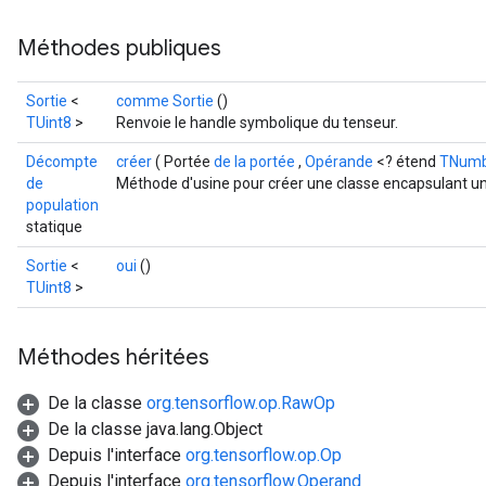
Méthodes publiques
Sortie
<
comme Sortie
()
TUint8
>
Renvoie le handle symbolique du tenseur.
Décompte
créer
( Portée
de la portée
,
Opérande
<? étend
TNumb
de
Méthode d'usine pour créer une classe encapsulant un
population
statique
Sortie
<
oui
()
TUint8
>
Méthodes héritées
De la classe
org.tensorflow.op.RawOp
De la classe java.lang.Object
Depuis l'interface
org.tensorflow.op.Op
Depuis l'interface
org.tensorflow.Operand