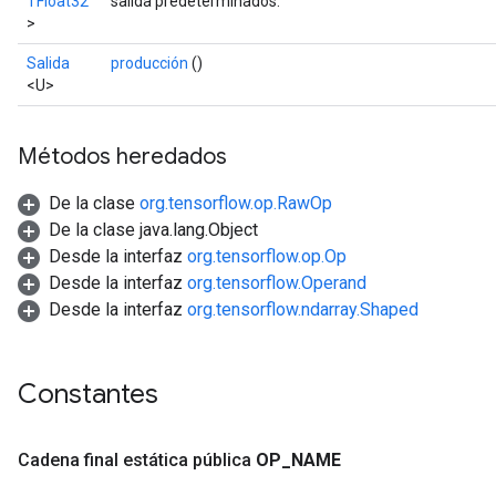
TFloat32
salida predeterminados.
>
Salida
producción
()
<U>
Métodos heredados
De la clase
org.tensorflow.op.RawOp
De la clase java.lang.Object
Desde la interfaz
org.tensorflow.op.Op
Desde la interfaz
org.tensorflow.Operand
Desde la interfaz
org.tensorflow.ndarray.Shaped
Constantes
Cadena final estática pública
OP
_
NAME