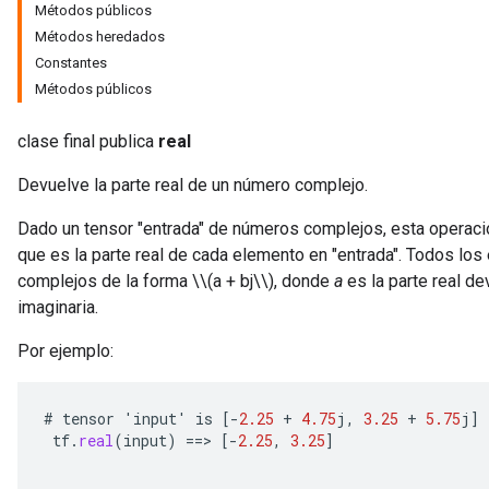
Métodos públicos
Métodos heredados
Constantes
Métodos públicos
clase final publica
real
Devuelve la parte real de un número complejo.
Dado un tensor "entrada" de números complejos, esta operació
que es la parte real de cada elemento en "entrada". Todos lo
complejos de la forma \\(a + bj\\), donde
a
es la parte real de
imaginaria.
Por ejemplo:
#
tensor
'
input
'
is
[-
2.25
+
4.75
j
,
3.25
+
5.75
j
]
tf
.
real
(
input
)
==
>
[-
2.25
,
3.25
]