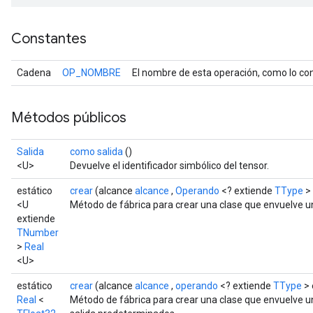
Constantes
Cadena
OP_NOMBRE
El nombre de esta operación, como lo con
Métodos públicos
Salida
como salida
()
<U>
Devuelve el identificador simbólico del tensor.
estático
crear
(alcance
alcance
,
Operando
<? extiende
TType
> 
<U
Método de fábrica para crear una clase que envuelve u
extiende
TNumber
>
Real
<U>
estático
crear
(alcance
alcance
,
operando
<? extiende
TType
> 
Real
<
Método de fábrica para crear una clase que envuelve un