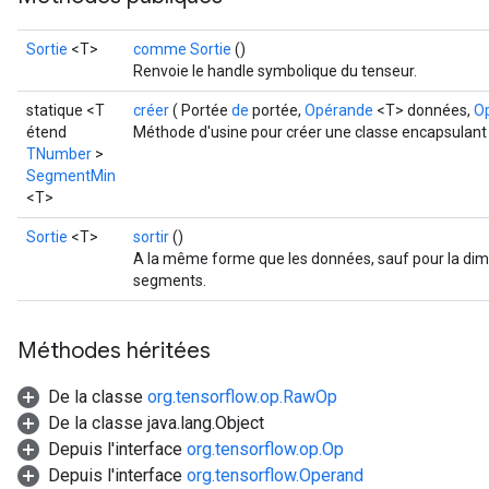
Sortie
<T>
comme Sortie
()
Renvoie le handle symbolique du tenseur.
statique <T
créer
( Portée
de
portée,
Opérande
<T> données,
O
étend
Méthode d'usine pour créer une classe encapsulan
TNumber
>
SegmentMin
<T>
Sortie
<T>
sortir
()
A la même forme que les données, sauf pour la dimens
segments.
Méthodes héritées
De la classe
org.tensorflow.op.RawOp
De la classe java.lang.Object
Depuis l'interface
org.tensorflow.op.Op
Depuis l'interface
org.tensorflow.Operand