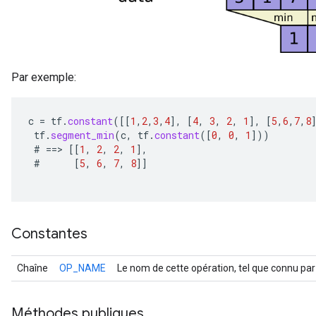
Par exemple:
c
=
tf
.
constant
(
[[
1
,
2
,
3
,
4
]
,
[
4
,
3
,
2
,
1
]
,
[
5
,
6
,
7
,
8
tf
.
segment_min
(
c
,
tf
.
constant
(
[
0
,
0
,
1
]
))
#
==
>
[[
1
,
2
,
2
,
1
]
,
#
[
5
,
6
,
7
,
8
]]
Constantes
Chaîne
OP_NAME
Le nom de cette opération, tel que connu par
Méthodes publiques