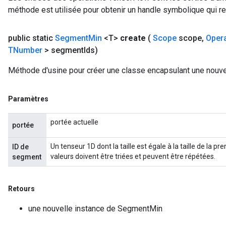
méthode est utilisée pour obtenir un handle symbolique qui rep
public static
Segment
Min
<T>
create
(
Scope
scope
,
Oper
TNumber
> segment
Ids)
Méthode d'usine pour créer une classe encapsulant une nouv
Paramètres
portée actuelle
portée
Un tenseur 1D dont la taille est égale à la taille de la 
ID de
valeurs doivent être triées et peuvent être répétées.
segment
Retours
une nouvelle instance de SegmentMin