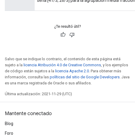
sería [41/3, 26/3] para la agrupación media fraccio
Requantize
ize
¿Te resultó útil?
AndReluAndRequantize
u
uAndRequantize
Salvo que se indique lo contrario, el contenido de esta página está
sujeto a la
licencia Atribución 4.0 de Creative Commons
, y los ejemplos
de código están sujetos a la
licencia Apache 2.0
. Para obtener más
AndRelu
información, consulta las
políticas del sitio de Google Developers
. Java
AndReluAndRequantize
es una marca registrada de Oracle o sus afiliados.
Última actualización: 2021-11-29 (UTC)
Mantente conectado
Blog
Foro