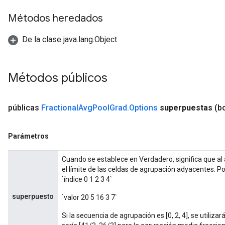
Métodos heredados
De la clase java.lang.Object
Métodos públicos
públicas
Fractional
Avg
Pool
Grad
.
Options
superpuestas
(b
Parámetros
Cuando se establece en Verdadero, significa que al 
el límite de las celdas de agrupación adyacentes. P
`índice 0 1 2 3 4`
ize
superpuesto
`valor 20 5 16 3 7`
Si la secuencia de agrupación es [0, 2, 4], se utilizar