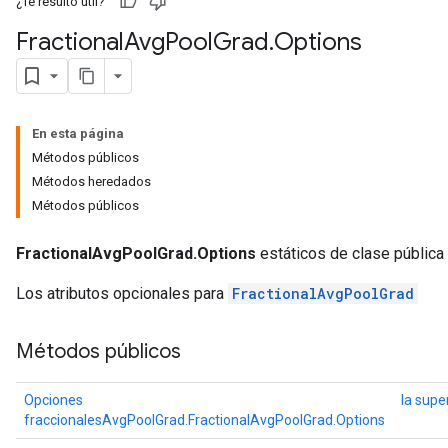
¿Te resultó útil?
Fractional
Avg
Pool
Grad
.
Options
En esta página
Métodos públicos
Métodos heredados
Métodos públicos
FractionalAvgPoolGrad.Options
estáticos de clase pública
Los atributos opcionales para
FractionalAvgPoolGrad
Métodos públicos
Opciones
la supe
fraccionalesAvgPoolGrad.FractionalAvgPoolGrad.Options