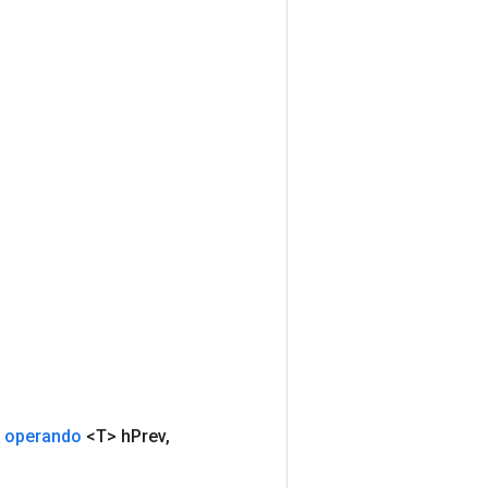
operando
<T> h
Prev
,