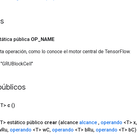
es
tática pública
OP
_
NAME
ta operación, como lo conoce el motor central de TensorFlow.
"GRUBlockCell"
públicos
<T>
c
()
T> estático público
crear
(alcance
alcance
,
operando
<T> x
,
w
Ru
,
operando
<T> w
C
,
operando
<T> b
Ru
,
operando
<T> b
C)