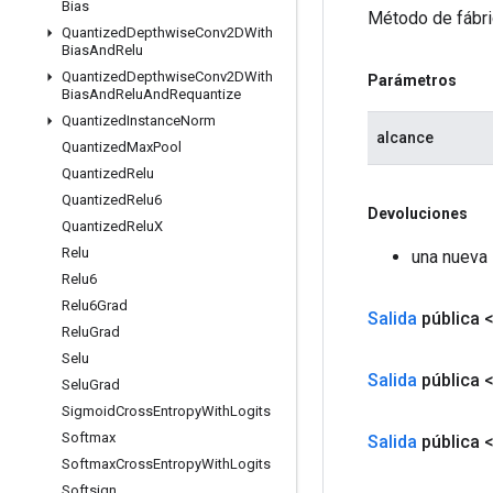
Bias
Método de fábri
Quantized
Depthwise
Conv2DWith
Bias
And
Relu
Quantized
Depthwise
Conv2DWith
Parámetros
Bias
And
Relu
And
Requantize
Quantized
Instance
Norm
alcance
Quantized
Max
Pool
Quantized
Relu
Quantized
Relu6
Devoluciones
Quantized
Relu
X
Relu
una nueva 
Relu6
Relu6Grad
Salida
pública 
Relu
Grad
Selu
Salida
pública 
Selu
Grad
Sigmoid
Cross
Entropy
With
Logits
Softmax
Salida
pública 
Softmax
Cross
Entropy
With
Logits
Softsign