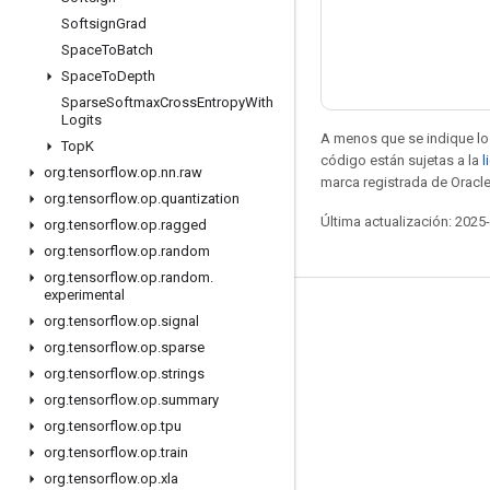
Softsign
Grad
Space
To
Batch
Space
To
Depth
Sparse
Softmax
Cross
Entropy
With
Logits
A menos que se indique lo 
Top
K
código están sujetas a la
l
org
.
tensorflow
.
op
.
nn
.
raw
marca registrada de Oracle
org
.
tensorflow
.
op
.
quantization
Última actualización: 2025
org
.
tensorflow
.
op
.
ragged
org
.
tensorflow
.
op
.
random
org
.
tensorflow
.
op
.
random
.
experimental
Seguir conectado
org
.
tensorflow
.
op
.
signal
org
.
tensorflow
.
op
.
sparse
Blog
org
.
tensorflow
.
op
.
strings
Foro
org
.
tensorflow
.
op
.
summary
GitHub
org
.
tensorflow
.
op
.
tpu
org
.
tensorflow
.
op
.
train
Twitter
org
.
tensorflow
.
op
.
xla