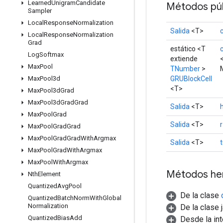
Learned
Unigram
Candidate
Métodos púb
Sampler
Local
Response
Normalization
Salida
<T>
Local
Response
Normalization
Grad
estático <T
Log
Softmax
extiende
Max
Pool
TNumber
>
GRUBlockCell
Max
Pool3d
<T>
Max
Pool3d
Grad
Max
Pool3d
Grad
Grad
Salida
<T>
Max
Pool
Grad
Salida
<T>
r
Max
Pool
Grad
Grad
Max
Pool
Grad
Grad
With
Argmax
Salida
<T>
Max
Pool
Grad
With
Argmax
Max
Pool
With
Argmax
Métodos he
Nth
Element
Quantized
Avg
Pool
De la clase
Quantized
Batch
Norm
With
Global
Normalization
De la clase 
Quantized
Bias
Add
Desde la in