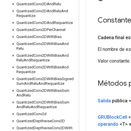
Quantized
Conv2DAnd
Relu
Quantized
Conv2DAnd
Relu
And
Requantize
Constant
Quantized
Conv2DAnd
Requantize
Quantized
Conv2DPer
Channel
Quantized
Conv2DWith
Bias
Cadena final es
Quantized
Conv2DWith
Bias
And
Relu
El nombre de es
Quantized
Conv2DWith
Bias
And
Relu
And
Requantize
Valor constante:
Quantized
Conv2DWith
Bias
And
Requantize
Quantized
Conv2DWith
Bias
Signed
Métodos 
Sum
And
Relu
And
Requantize
Quantized
Conv2DWith
Bias
Sum
And
Relu
Salida
pública 
Quantized
Conv2DWith
Bias
Sum
And
Relu
And
Requantize
Quantized
Conv2d
GRUBlock
Cell
<
Quantized
Depthwise
Conv2D
operando
<T> 
Quantized
Depthwise
Conv2DWith