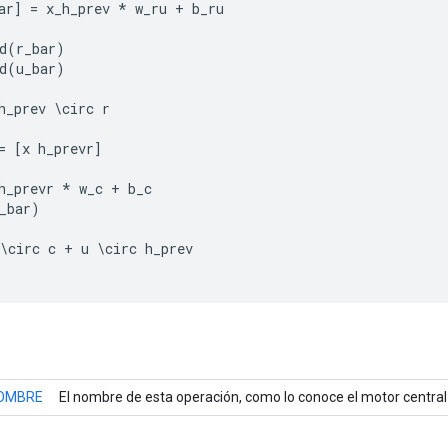
ar
]
=
x_h_prev
*
w_ru
+
b_ru
d
(
r_bar
)
d
(
u_bar
)
h_prev
\
circ
r
=
[
x
h_prevr
]
h_prevr
*
w_c
+
b_c
_bar
)
\
circ
c
+
u
\
circ
h_prev
OMBRE
El nombre de esta operación, como lo conoce el motor central