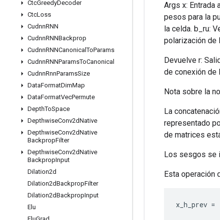
Ctc
Greedy
Decoder
Args x: Entrada 
Ctc
Loss
pesos para la pu
Cudnn
RNN
la celda. b_ru: V
Cudnn
RNNBackprop
polarización de 
Cudnn
RNNCanonical
To
Params
Devuelve r: Salid
Cudnn
RNNParams
To
Canonical
de conexión de l
Cudnn
Rnn
Params
Size
Data
Format
Dim
Map
Nota sobre la no
Data
Format
Vec
Permute
Depth
To
Space
La concatenació
Depthwise
Conv2d
Native
representado por
Depthwise
Conv2d
Native
de matrices est
Backprop
Filter
Depthwise
Conv2d
Native
Los sesgos se ini
Backprop
Input
Dilation2d
Esta operación 
Dilation2d
Backprop
Filter
Dilation2d
Backprop
Input
x_h_prev
=
Elu
Elu
Grad