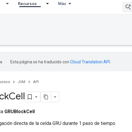
Recursos
Más
Esta página se ha traducido con
Cloud Translation API
.
ursos
JVM
API
ck
Cell
ica
GRUBlockCell
gación directa de la celda GRU durante 1 paso de tiempo.