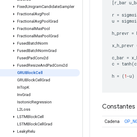
[
r_bar
u_b
Fixed
Unigram
Candidate
Sampler
Fractional
Avg
Pool
r
=
sigmoi
u
=
sigmoi
Fractional
Avg
Pool
Grad
Fractional
Max
Pool
h_prevr
=
Fractional
Max
Pool
Grad
Fused
Batch
Norm
x_h_prevr
Fused
Batch
Norm
Grad
c_bar
=
x_
Fused
Pad
Conv2d
c
=
tanh
(
c
Fused
Resize
And
Pad
Conv2d
GRUBlock
Cell
h
=
(
1
-
u
)
GRUBlock
Cell
Grad
In
Top
K
Inv
Grad
Isotonic
Regression
Constantes
L2Loss
LSTMBlock
Cell
Cadena
OP_N
LSTMBlock
Cell
Grad
Leaky
Relu