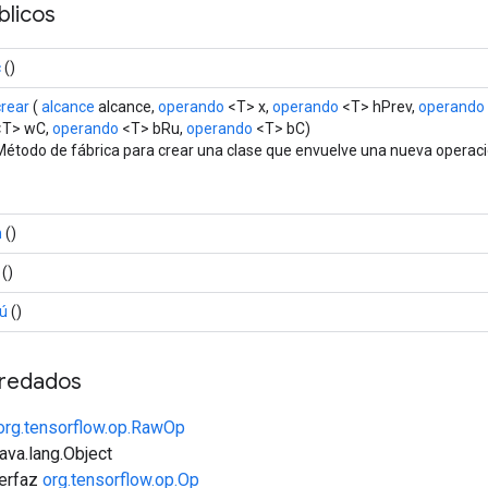
licos
c
()
crear
(
alcance
alcance,
operando
<T> x,
operando
<T> hPrev,
operando
<T> wC,
operando
<T> bRu,
operando
<T> bC)
Método de fábrica para crear una clase que envuelve una nueva operaci
h
()
()
tú
()
redados
org.tensorflow.op.RawOp
java.lang.Object
terfaz
org.tensorflow.op.Op