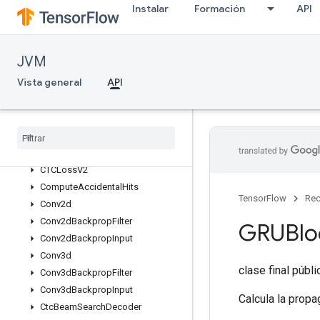
Instalar
Formación
API
AvgPool3dGrad
AvgPoolGrad
BatchNormWithGlobalNormalizati
on
JVM
BatchNormWithGlobalNormalizati
Vista general
API
onGrad
Bias
Add
Bias
Add
Grad
Block
LSTM
Block
LSTMGrad
CTCLoss
V2
Compute
Accidental
Hits
TensorFlow
Rec
Conv2d
Conv2d
Backprop
Filter
GRUBlo
Conv2d
Backprop
Input
Conv3d
clase final públ
Conv3d
Backprop
Filter
Conv3d
Backprop
Input
Calcula la propa
Ctc
Beam
Search
Decoder