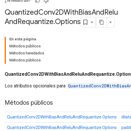
¿Te resultó útil?
Quantized
Conv2DWith
Bias
And
Relu
And
Requantize
.
Options
En esta página
ize
Métodos públicos
Métodos heredados
Métodos públicos
QuantizedConv2DWithBiasAndReluAndRequantize.Option
Requantize
Los atributos opcionales para
QuantizedConv2DWithBiasA
ize
Métodos públicos
AndReluAndRequantize
u
QuantizedConv2DWithBiasAndReluAndRequantize.Options
dilat
uAndRequantize
QuantizedConv2DWithBiasAndReluAndRequantize.Options
padd