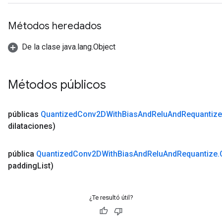
Métodos heredados
AndRelu
AndReluAndRequantize
De la clase java.lang.Object
Métodos públicos
públicas
Quantized
Conv2DWith
Bias
And
Relu
And
Requantize
dilataciones)
pública
Quantized
Conv2DWith
Bias
And
Relu
And
Requantize
.
padding
List)
¿Te resultó útil?