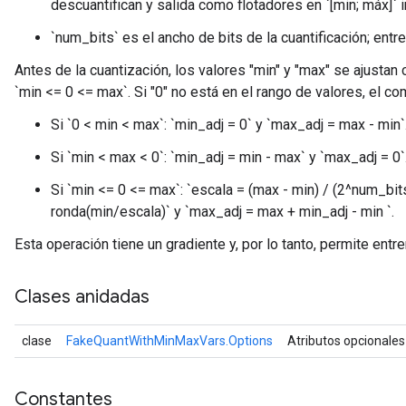
descuantifican y salida como flotadores en `[min; máx]` i
`num_bits` es el ancho de bits de la cuantificación; entre
Antes de la cuantización, los valores "min" y "max" se ajustan 
`min <= 0 <= max`. Si "0" no está en el rango de valores, el 
Si `0 < min < max`: `min_adj = 0` y `max_adj = max - min`
Si `min < max < 0`: `min_adj = min - max` y `max_adj = 0`
Si `min <= 0 <= max`: `escala = (max - min) / (2^num_bits 
ronda(min/escala)` y `max_adj = max + min_adj - min `.
Esta operación tiene un gradiente y, por lo tanto, permite entr
Clases anidadas
clase
FakeQuantWithMinMaxVars.Options
Atributos opcionale
Constantes