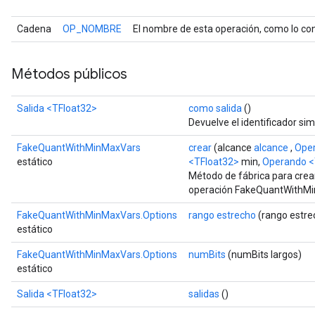
Cadena
OP_NOMBRE
El nombre de esta operación, como lo con
Métodos públicos
Salida
<TFloat32>
como salida
()
Devuelve el identificador sim
FakeQuantWithMinMaxVars
crear
(alcance
alcance
,
Ope
estático
<TFloat32>
min,
Operando
<
Método de fábrica para crea
operación FakeQuantWithM
FakeQuantWithMinMaxVars.Options
rango estrecho
(rango estre
estático
Gradient
FakeQuantWithMinMaxVars.Options
numBits
(numBits largos)
estático
Salida
<TFloat32>
salidas
()