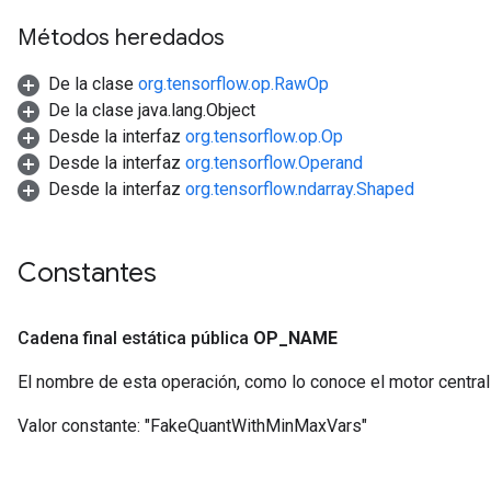
Métodos heredados
De la clase
org.tensorflow.op.RawOp
ize
De la clase java.lang.Object
ize
Desde la interfaz
org.tensorflow.op.Op
Desde la interfaz
org.tensorflow.Operand
Desde la interfaz
org.tensorflow.ndarray.Shaped
Constantes
Cadena final estática pública
OP
_
NAME
El nombre de esta operación, como lo conoce el motor centra
Valor constante:
"FakeQuantWithMinMaxVars"