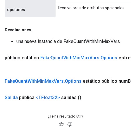
lleva valores de atributos opcionales
opciones
Devoluciones
una nueva instancia de FakeQuantWithMinMaxVars
público estático
Fake
Quant
With
Min
Max
Vars
.
Options
estr
Fake
Quant
With
Min
Max
Vars
.
Options
estático público
num
B
Salida
pública
<TFloat32>
salidas
()
¿Te ha resultado útil?