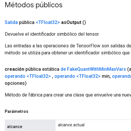
Métodos públicos
Salida
pública
<TFloat32>
as
Output
()
Devuelve el identificador simbólico del tensor.
Las entradas a las operaciones de TensorFlow son salidas de
método se utiliza para obtener un identificador simbólico que 
creación
pública estática
de Fake
Quant
With
Min
Max
Vars
(
operando
<TFloat32>
,
operando
<TFloat32>
min
,
operand
opciones)
Método de fábrica para crear una clase que envuelve una nu
Parámetros
alcance actual
alcance