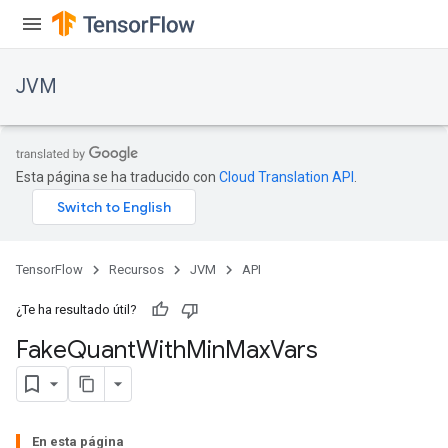
JVM
Esta página se ha traducido con
Cloud Translation API
.
TensorFlow
Recursos
JVM
API
¿Te ha resultado útil?
Fake
Quant
With
Min
Max
Vars
ions
En esta página