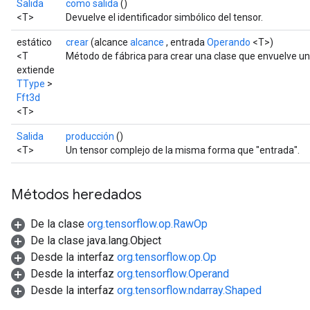
Salida
como salida
()
<T>
Devuelve el identificador simbólico del tensor.
estático
crear
(alcance
alcance
, entrada
Operando
<T>)
<T
Método de fábrica para crear una clase que envuelve un
extiende
TType
>
Fft3d
<T>
Salida
producción
()
<T>
Un tensor complejo de la misma forma que "entrada".
Métodos heredados
De la clase
org.tensorflow.op.RawOp
De la clase java.lang.Object
Desde la interfaz
org.tensorflow.op.Op
Desde la interfaz
org.tensorflow.Operand
Desde la interfaz
org.tensorflow.ndarray.Shaped