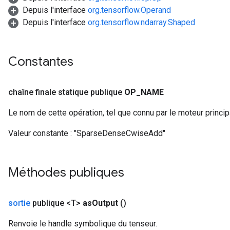
Depuis l'interface
org.tensorflow.Operand
Depuis l'interface
org.tensorflow.ndarray.Shaped
Constantes
chaîne finale statique publique
OP
_
NAME
Le nom de cette opération, tel que connu par le moteur princi
Valeur constante :
"SparseDenseCwiseAdd"
Méthodes publiques
sortie
publique <T>
as
Output
()
Renvoie le handle symbolique du tenseur.