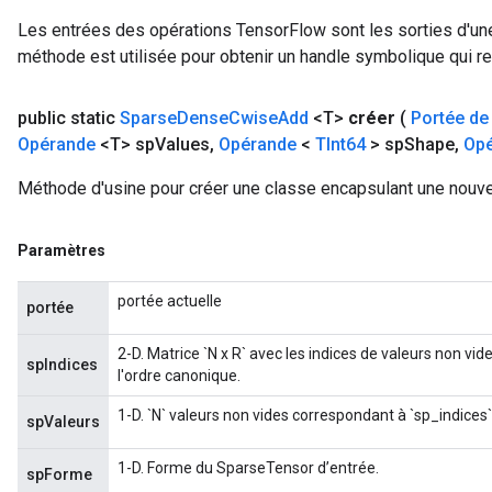
Les entrées des opérations TensorFlow sont les sorties d'une
méthode est utilisée pour obtenir un handle symbolique qui rep
public static
Sparse
Dense
Cwise
Add
<T>
créer
(
Portée de
Opérande
<T> sp
Values
,
Opérande
<
TInt64
> sp
Shape
,
Op
Méthode d'usine pour créer une classe encapsulant une nou
Paramètres
portée actuelle
portée
2-D. Matrice `N x R` avec les indices de valeurs non v
spIndices
l'ordre canonique.
1-D. `N` valeurs non vides correspondant à `sp_indices`
spValeurs
1-D. Forme du SparseTensor d’entrée.
spForme