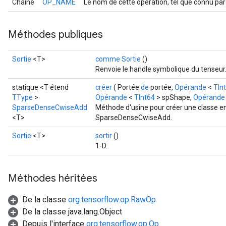
Chaîne
OP_NAME
Le nom de cette opération, tel que connu par
Méthodes publiques
Sortie
<T>
comme Sortie
()
Renvoie le handle symbolique du tenseur
statique <T étend
créer
( Portée
de
portée,
Opérande
<
TIn
TType
>
Opérande
<
TInt64
> spShape,
Opérande
SparseDenseCwiseAdd
Méthode d'usine pour créer une classe e
<T>
SparseDenseCwiseAdd.
Sortie
<T>
sortir
()
1-D.
Méthodes héritées
De la classe
org.tensorflow.op.RawOp
De la classe java.lang.Object
Depuis l'interface
org.tensorflow.op.Op