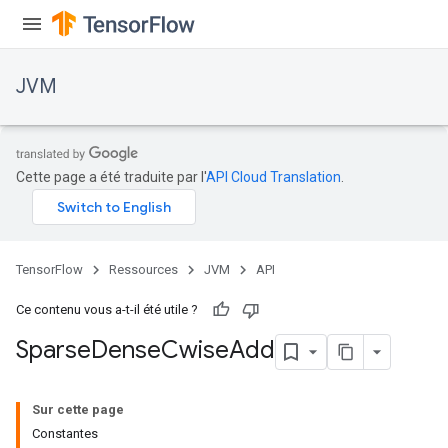
JVM
Cette page a été traduite par l'
API Cloud Translation
.
TensorFlow
Ressources
JVM
API
Ce contenu vous a-t-il été utile ?
Sparse
Dense
Cwise
Add
ions
Sur cette page
Constantes