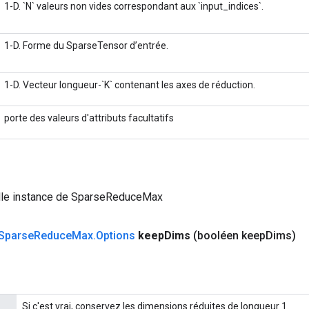
1-D. `N` valeurs non vides correspondant aux `input_indices`.
1-D. Forme du SparseTensor d’entrée.
1-D. Vecteur longueur-`K` contenant les axes de réduction.
porte des valeurs d'attributs facultatifs
lle instance de SparseReduceMax
Sparse
Reduce
Max
.
Options
keep
Dims
(booléen keep
Dims)
Si c'est vrai, conservez les dimensions réduites de longueur 1.