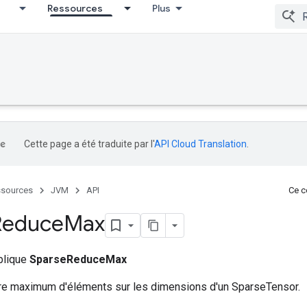
Ressources
Plus
Cette page a été traduite par l'
API Cloud Translation
.
sources
JVM
API
Ce co
Reduce
Max
ublique
SparseReduceMax
re maximum d'éléments sur les dimensions d'un SparseTensor.