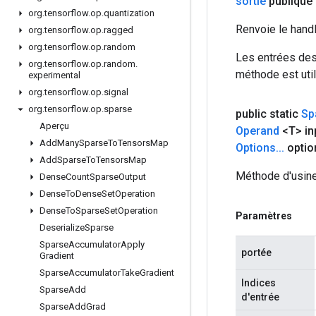
sortie
publique
org
.
tensorflow
.
op
.
quantization
Renvoie le hand
org
.
tensorflow
.
op
.
ragged
org
.
tensorflow
.
op
.
random
Les entrées des
org
.
tensorflow
.
op
.
random
.
méthode est util
experimental
org
.
tensorflow
.
op
.
signal
org
.
tensorflow
.
op
.
sparse
public static
Sp
Aperçu
Operand
<T> in
Add
Many
Sparse
To
Tensors
Map
Options
.
.
.
optio
Add
Sparse
To
Tensors
Map
Méthode d'usine
Dense
Count
Sparse
Output
Dense
To
Dense
Set
Operation
Dense
To
Sparse
Set
Operation
Paramètres
Deserialize
Sparse
Sparse
Accumulator
Apply
portée
Gradient
Sparse
Accumulator
Take
Gradient
Indices
Sparse
Add
d'entrée
Sparse
Add
Grad