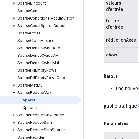
valeurs
Sparse
Bincount
d'entrée
Sparse
Concat
Sparse
Conditional
Accumulator
forme
Sparse
Count
Sparse
Output
d'entrée
Sparse
Cross
réductionAxes
Sparse
Cross
Hashed
Sparse
Dense
Cwise
Add
choix
Sparse
Dense
Cwise
Div
Sparse
Dense
Cwise
Mul
Sparse
Fill
Empty
Rows
Retour
Sparse
Fill
Empty
Rows
Grad
Sparse
Mat
Mul
une nouve
Sparse
Reduce
Max
Aperçu
public statique
Options
Sparse
Reduce
Max
Sparse
Sparse
Reduce
Sum
Paramètres
Sparse
Reduce
Sum
Sparse
Sparse
Reorder