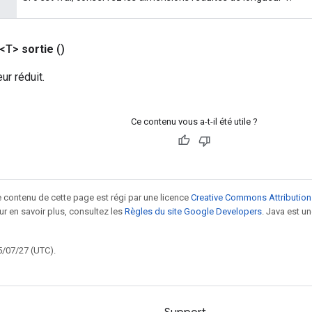
 <T>
sortie
()
ur réduit.
Ce contenu vous a-t-il été utile ?
le contenu de cette page est régi par une licence
Creative Commons Attribution
our en savoir plus, consultez les
Règles du site Google Developers
. Java est 
5/07/27 (UTC).