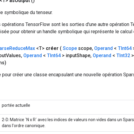
 <T>
as
Output
()
le symbolique du tenseur.
 opérations TensorFlow sont les sorties d'une autre opération T
isée pour obtenir un handle symbolique qui représente le calcul d
arse
Reduce
Max
<T>
créer
(
Scope
scope
,
Operand
<
TInt64
>
put
Values
,
Operand
<
TInt64
> input
Shape
,
Operand
<
TInt32
>
ns)
 pour créer une classe encapsulant une nouvelle opération Sp
portée actuelle
2-D. Matrice `N x R` avec les indices de valeurs non vides dans un Spar
dans l'ordre canonique.