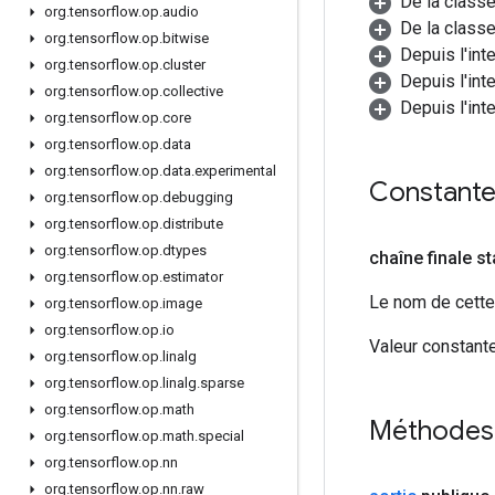
De la class
org
.
tensorflow
.
op
.
audio
De la classe
org
.
tensorflow
.
op
.
bitwise
Depuis l'int
org
.
tensorflow
.
op
.
cluster
Depuis l'int
org
.
tensorflow
.
op
.
collective
Depuis l'int
org
.
tensorflow
.
op
.
core
org
.
tensorflow
.
op
.
data
org
.
tensorflow
.
op
.
data
.
experimental
Constant
org
.
tensorflow
.
op
.
debugging
org
.
tensorflow
.
op
.
distribute
org
.
tensorflow
.
op
.
dtypes
chaîne finale s
org
.
tensorflow
.
op
.
estimator
Le nom de cette 
org
.
tensorflow
.
op
.
image
org
.
tensorflow
.
op
.
io
Valeur constante
org
.
tensorflow
.
op
.
linalg
org
.
tensorflow
.
op
.
linalg
.
sparse
org
.
tensorflow
.
op
.
math
Méthodes
org
.
tensorflow
.
op
.
math
.
special
org
.
tensorflow
.
op
.
nn
org
.
tensorflow
.
op
.
nn
.
raw