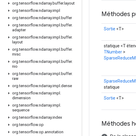
org
.
tensorflow
.
ndarray
.
buffer
.
layout
org
.
tensorflow
.
ndarray
.
impl
Méthodes p
org
.
tensorflow
.
ndarray
.
impl
.
buffer
org
.
tensorflow
.
ndarray
.
impl
.
buffer
.
Sortie
<T>
adapter
org
.
tensorflow
.
ndarray
.
impl
.
buffer
.
layout
statique <T éten
org
.
tensorflow
.
ndarray
.
impl
.
buffer
.
TNumber
>
misc
SparseReduceM
org
.
tensorflow
.
ndarray
.
impl
.
buffer
.
nio
org
.
tensorflow
.
ndarray
.
impl
.
buffer
.
raw
SparseReduceMa
org
.
tensorflow
.
ndarray
.
impl
.
dense
statique
org
.
tensorflow
.
ndarray
.
impl
.
Sortie
<T>
dimension
org
.
tensorflow
.
ndarray
.
impl
.
sequence
org
.
tensorflow
.
ndarray
.
index
Méthodes h
org
.
tensorflow
.
op
org
.
tensorflow
.
op
.
annotation