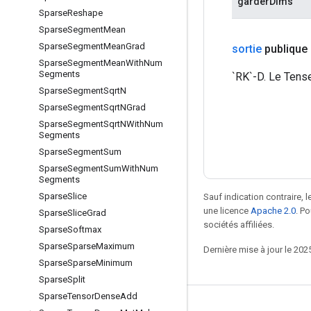
garderDims
Sparse
Reshape
Sparse
Segment
Mean
Sparse
Segment
Mean
Grad
sortie
publique
Sparse
Segment
Mean
With
Num
Segments
`RK`-D. Le Tense
Sparse
Segment
Sqrt
N
Sparse
Segment
Sqrt
NGrad
Sparse
Segment
Sqrt
NWith
Num
Segments
Sparse
Segment
Sum
Sparse
Segment
Sum
With
Num
Segments
Sparse
Slice
Sauf indication contraire, 
une licence
Apache 2.0
. P
Sparse
Slice
Grad
sociétés affiliées.
Sparse
Softmax
Sparse
Sparse
Maximum
Dernière mise à jour le 202
Sparse
Sparse
Minimum
Sparse
Split
Sparse
Tensor
Dense
Add