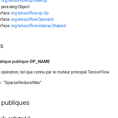
e
org.tensorflow.op.RawOp
 java.lang.Object
erface
org.tensorflow.op.Op
erface
org.tensorflow.Operand
erface
org.tensorflow.ndarray.Shaped
es
tatique publique
OP
_
NAME
opération, tel que connu par le moteur principal TensorFlow
 :
"SparseReduceMax"
 publiques