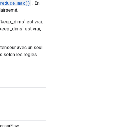
reduce_max()
. En
clairsemé.
`keep_dims` est vrai,
`keep_dims` est vrai,
 tenseur avec un seul
és selon les règles
 TensorFlow