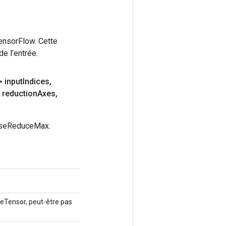
ensorFlow. Cette
e l’entrée.
 input
Indices
,
 reduction
Axes
,
arseReduceMax.
seTensor, peut-être pas