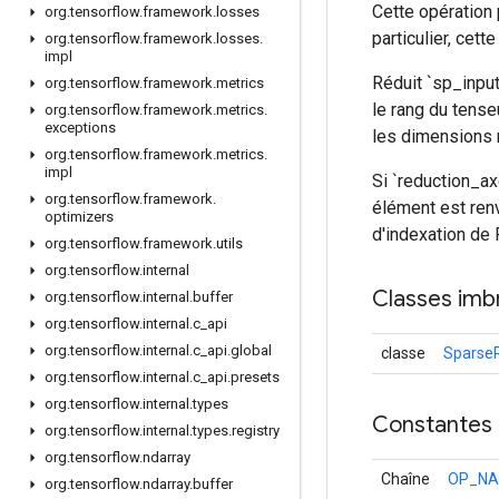
Cette opération
org
.
tensorflow
.
framework
.
losses
particulier, cet
org
.
tensorflow
.
framework
.
losses
.
impl
Réduit `sp_inpu
org
.
tensorflow
.
framework
.
metrics
le rang du tense
org
.
tensorflow
.
framework
.
metrics
.
exceptions
les dimensions 
org
.
tensorflow
.
framework
.
metrics
.
impl
Si `reduction_ax
org
.
tensorflow
.
framework
.
élément est renv
optimizers
d'indexation de 
org
.
tensorflow
.
framework
.
utils
org
.
tensorflow
.
internal
Classes imb
org
.
tensorflow
.
internal
.
buffer
org
.
tensorflow
.
internal
.
c
_
api
org
.
tensorflow
.
internal
.
c
_
api
.
global
classe
Sparse
org
.
tensorflow
.
internal
.
c
_
api
.
presets
org
.
tensorflow
.
internal
.
types
Constantes
org
.
tensorflow
.
internal
.
types
.
registry
org
.
tensorflow
.
ndarray
Chaîne
OP_N
org
.
tensorflow
.
ndarray
.
buffer