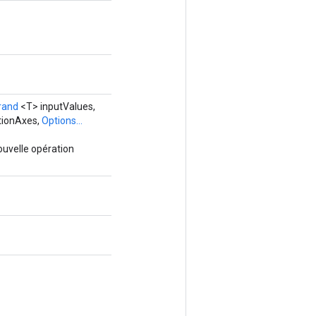
rand
<T> inputValues,
tionAxes,
Options...
ouvelle opération