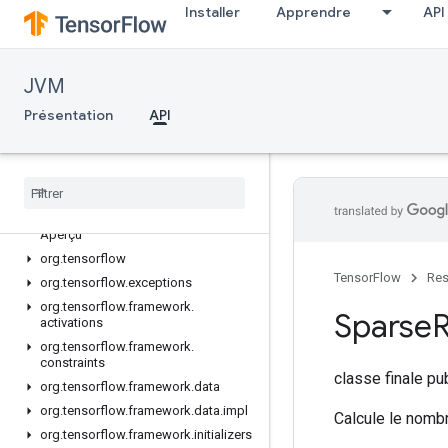
Installer
Apprendre
API
JVM
Présentation
API
API
Aperçu
org
.
tensorflow
TensorFlow
Res
org
.
tensorflow
.
exceptions
org
.
tensorflow
.
framework
.
Sparse
activations
org
.
tensorflow
.
framework
.
constraints
classe finale p
org
.
tensorflow
.
framework
.
data
org
.
tensorflow
.
framework
.
data
.
impl
Calcule le nomb
org
.
tensorflow
.
framework
.
initializers