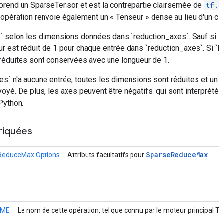
 prend un SparseTensor et est la contrepartie clairsemée de
tf.
te opération renvoie également un « Tenseur » dense au lieu d'un 
t` selon les dimensions données dans `reduction_axes`. Sauf si 
ur est réduit de 1 pour chaque entrée dans `reduction_axes`. Si 
réduites sont conservées avec une longueur de 1.
es` n'a aucune entrée, toutes les dimensions sont réduites et un
oyé. De plus, les axes peuvent être négatifs, qui sont interprét
Python.
riquées
Sparse
Reduce
Max
ReduceMax.Options
Attributs facultatifs pour
AME
Le nom de cette opération, tel que connu par le moteur principal