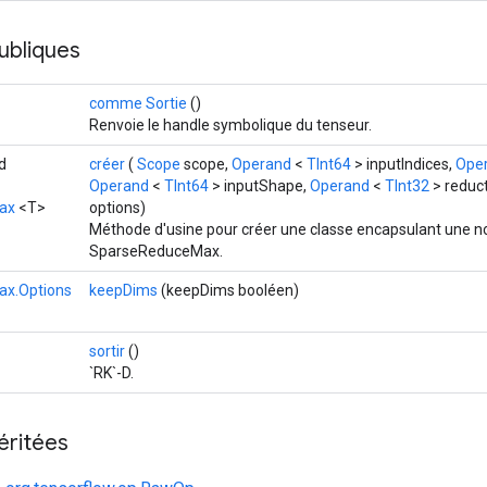
ubliques
comme Sortie
()
Renvoie le handle symbolique du tenseur.
d
créer
(
Scope
scope,
Operand
<
TInt64
> inputIndices,
Ope
Operand
<
TInt64
> inputShape,
Operand
<
TInt32
> reduc
ax
<T>
options)
Méthode d'usine pour créer une classe encapsulant une n
SparseReduceMax.
x.Options
keepDims
(keepDims booléen)
sortir
()
`RK`-D.
éritées