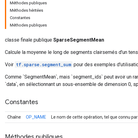
Méthodes publiques
Méthodes héritées
Constantes
Méthodes publiques
classe finale publique
SparseSegmentMean
Calcule la moyenne le long de segments clairsemés d'un tens
Voir
tf.sparse.segment_sum
pour des exemples d'utilisatio
Comme `SegmentMean`, mais `segment_ids` peut avoir un rang
r
`data`, en sélectionnant un sous-ensemble de dimension 0, spé
Constantes
Chaîne
OP_NAME
Le nom de cette opération, tel que connu par
Méthodes publiques