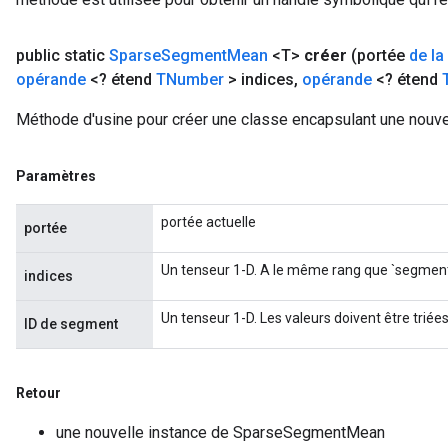
public static
Sparse
Segment
Mean
<T>
créer
(portée
de la
opérande
<? étend
TNumber
> indices
,
opérande
<? étend
Méthode d'usine pour créer une classe encapsulant une nou
Paramètres
portée actuelle
portée
Un tenseur 1-D. A le même rang que `segment
indices
Un tenseur 1-D. Les valeurs doivent être triée
ID de segment
Retour
une nouvelle instance de SparseSegmentMean