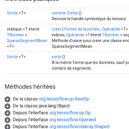
Sortie
<T>
comme Sortie
()
Renvoie le handle symbolique du tenseur.
statique <T étend
créer
(
Portée de la portée
,
Opérande
<T> 
TNumber
>
indices,
Opérande
<? étend
TNumber
> se
SparseSegmentMean
Méthode d'usine pour créer une classe en
<T>
SparseSegmentMean.
Sortie
<T>
sortir
()
A la même forme que les données, sauf pour 
nombre de segments.
Méthodes héritées
De la classe
org.tensorflow.op.RawOp
De la classe java.lang.Object
Depuis l'interface
org.tensorflow.op.Op
Depuis l'interface
org.tensorflow.Operand
Depuis l'interface
org.tensorflow.ndarray.Shaped