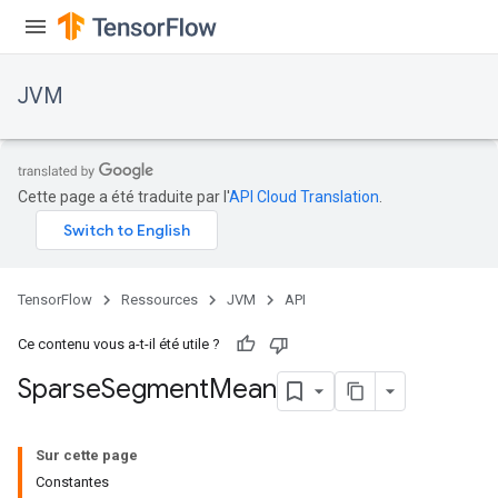
JVM
Cette page a été traduite par l'
API Cloud Translation
.
TensorFlow
Ressources
JVM
API
Ce contenu vous a-t-il été utile ?
ions
Sparse
Segment
Mean
Sur cette page
Constantes