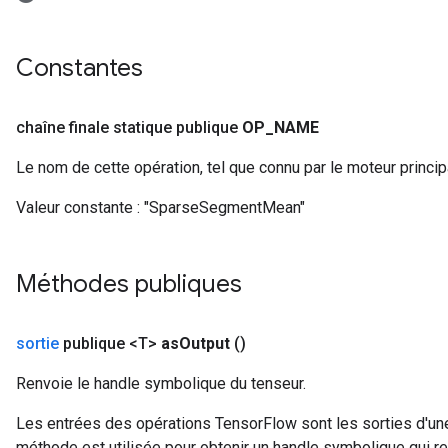
Constantes
chaîne finale statique publique
OP
_
NAME
Le nom de cette opération, tel que connu par le moteur princi
Valeur constante :
"SparseSegmentMean"
Méthodes publiques
sortie
publique <T>
as
Output
()
Renvoie le handle symbolique du tenseur.
Les entrées des opérations TensorFlow sont les sorties d'une
méthode est utilisée pour obtenir un handle symbolique qui rep