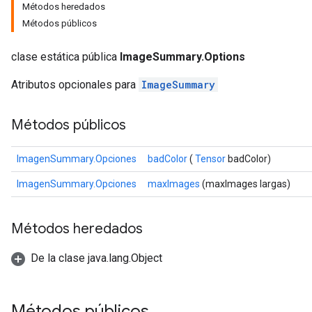
Métodos heredados
Métodos públicos
clase estática pública
ImageSummary.Options
Atributos opcionales para
ImageSummary
Métodos públicos
ImagenSummary.Opciones
badColor
(
Tensor
badColor)
ImagenSummary.Opciones
maxImages
(maxImages largas)
Métodos heredados
De la clase java.lang.Object
Métodos públicos