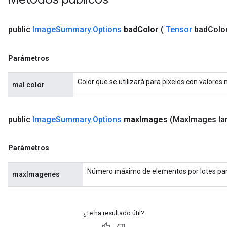
public
Image
Summary
.
Options
bad
Color
(
Tensor
bad
Colo
Parámetros
Color que se utilizará para píxeles con valores n
mal color
public
Image
Summary
.
Options
max
Images
(Max
Images la
Parámetros
Número máximo de elementos por lotes pa
maxImagenes
¿Te ha resultado útil?