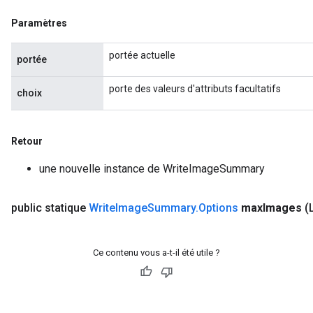
Paramètres
portée actuelle
portée
porte des valeurs d'attributs facultatifs
choix
Retour
une nouvelle instance de WriteImageSummary
public statique
Write
Image
Summary
.
Options
max
Images
(
Ce contenu vous a-t-il été utile ?