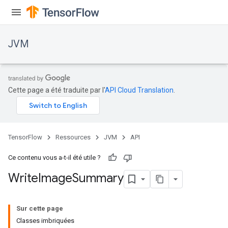
JVM
Cette page a été traduite par l'
API Cloud Translation
.
TensorFlow
Ressources
JVM
API
Ce contenu vous a-t-il été utile ?
Write
Image
Summary
ions
Sur cette page
Classes imbriquées