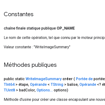
Constantes
chaîne finale statique publique
OP
_
NAME
Le nom de cette opération, tel que connu par le moteur princi
Valeur constante :
"WriteImageSummary"
Méthodes publiques
public static
Write
Image
Summary
créer
(
Portée de
portée
TInt64
> étape
,
Opérande
<
TString
> balise
,
Opérande
<? é
TUint8
> bad
Color
,
Options
.
.
.
options)
Méthode d'usine pour créer une classe encapsulant une nouv