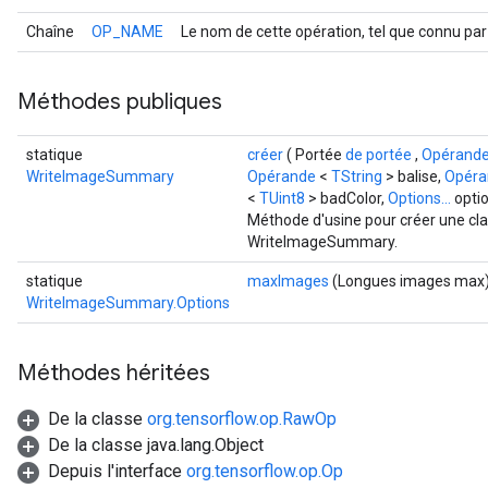
Chaîne
OP_NAME
Le nom de cette opération, tel que connu par
Méthodes publiques
statique
créer
( Portée
de portée
,
Opérand
WriteImageSummary
Opérande
<
TString
> balise,
Opéra
<
TUint8
> badColor,
Options...
opti
Méthode d'usine pour créer une cl
WriteImageSummary.
statique
maxImages
(Longues images max
WriteImageSummary.Options
Méthodes héritées
De la classe
org.tensorflow.op.RawOp
De la classe java.lang.Object
Depuis l'interface
org.tensorflow.op.Op