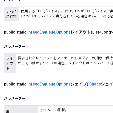
使用する TPU デバイス。これは、Op が TPU デバイス
デバイ
Op が CPU デバイスで実行されている場合は >= 0 であ
ス通常
public static
Infeed
Enqueue
.
Options
レイアウト
(List<Lo
パラメーター
要求されたレイアウトをマイナーからメジャーの順序で保
レイ
が、その値がすべて -1 の場合、レイアウトはインフィー
アウ
ト
rs
ersGradAccumDebug
public static
Infeed
Enqueue
.
Options
シェイプ
(
Shape
シェイ
eters
metersGradAccumDebug
ters
パラメーター
metersGradAccumDebug
テンソルの形状。
ropParameters
形