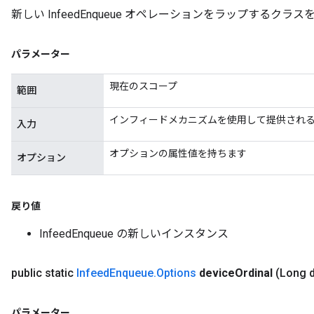
新しい InfeedEnqueue オペレーションをラップするク
ersGradAccumDebug
Parameters
パラメーター
GradAccumDebug
Parameters
現在のスコープ
範囲
ters
tersGradAccumDebug
インフィードメカニズムを使用して提供され
入力
arameters
ParametersGradAccumDebug
オプションの属性値を持ちます
オプション
meters
ametersGradAccumDebug
rs
戻り値
ersGradAccumDebug
InfeedEnqueue の新しいインスタンス
tDescentParameters
ntDescentParametersGradAccumDebug
public static
Infeed
Enqueue
.
Options
device
Ordinal
(Long 
パラメーター