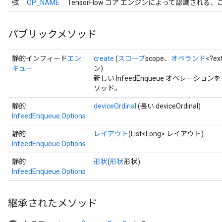
弦
OP_NAME
TensorFlow コア エンジンによって認識される
パブリックメソッド
静的インフィード
エン
create
(
スコープ
scope、
オペランド
<?ex
キュー
ン)
新しい InfeedEnqueue オペレー
ソッド。
静的
deviceOrdinal
(長い deviceOrdinal)
InfeedEnqueue.Options
静的
レイアウト
(List<Long> レイアウト)
InfeedEnqueue.Options
静的
形状
(
形状
形状)
InfeedEnqueue.Options
継承されたメソッド