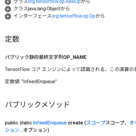
クラス
org.tensorflow.op.RawOp
から
クラスjava.lang.Objectから
インターフェース
org.tensorflow.op.Op
から
Batch
atch
定数
パブリック静的最終文字列
OP
_
NAME
TensorFlow コア エンジンによって認識される、この演算の
定数値:
"InfeedEnqueue"
パブリックメソッド
sGradAccumDebug
rs
public static
Infeed
Enqueue
create
(
スコープ
スコープ、
オ
ersGradAccumDebug
ション
.
.
.
オプション)
rs