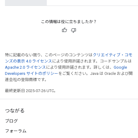
s
ersGradAccumDebug
ghtParameters
この情報は役に立ちましたか？
meters
ametersGradAccumDebug
adParameters
radParametersGradAccumDebug
特に記載のない限り、このページのコンテンツは
クリエイティブ・コモ
rameters
ンズの表示 4.0 ライセンス
により使用許諾されます。コードサンプルは
ParametersGradAccumDebug
Apache 2.0 ライセンス
により使用許諾されます。詳しくは、
Google
eters
Developers サイトのポリシー
をご覧ください。Java は Oracle および関
metersGradAccumDebug
連会社の登録商標です。
ientDescentParameters
最終更新日 2025-07-26 UTC。
dientDescentParametersGradAccumDebug
つながる
ブログ
フォーラム