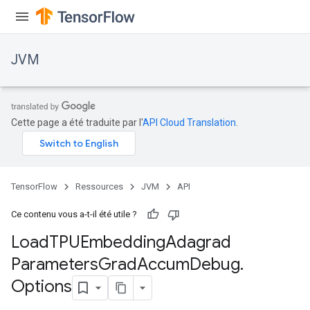
Batch
JVM
atch
Cette page a été traduite par l'
API Cloud Translation
.
TensorFlow
Ressources
JVM
API
sGradAccumDebug
Ce contenu vous a-t-il été utile ?
rs
Load
TPUEmbedding
Adagrad
ersGradAccumDebug
Parameters
Grad
Accum
Debug
.
rs
ersGradAccumDebug
Options