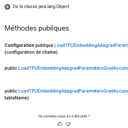
De la classe java.lang.Object
Méthodes publiques
Configuration
publique
Load
TPUEmbedding
Adagrad
Param
(configuration de chaîne)
public
Load
TPUEmbedding
Adagrad
Parameters
Grad
Accum
rs
ersGradAccumDebug
public
Load
TPUEmbedding
Adagrad
Parameters
Grad
Accum
eters
table
Name)
metersGradAccumDebug
ters
metersGradAccumDebug
Ce contenu vous a-t-il été utile ?
ropParameters
s