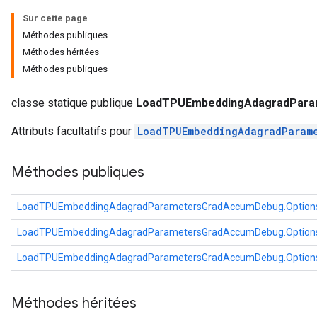
Parameters
Sur cette page
Méthodes publiques
GradAccumDebug
Méthodes héritées
Parameters
Méthodes publiques
ters
tersGradAccumDebug
classe statique publique
LoadTPUEmbeddingAdagradPara
arameters
Attributs facultatifs pour
LoadTPUEmbeddingAdagradParam
ParametersGradAccumDebug
meters
Méthodes publiques
ametersGradAccumDebug
rs
ersGradAccumDebug
LoadTPUEmbeddingAdagradParametersGradAccumDebug.Option
tDescentParameters
LoadTPUEmbeddingAdagradParametersGradAccumDebug.Option
ntDescentParametersGradAccumDebug
LoadTPUEmbeddingAdagradParametersGradAccumDebug.Option
Méthodes héritées