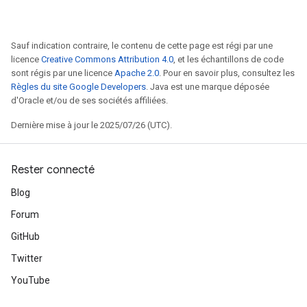
ersGradAccumDebug
ghtParameters
meters
Sauf indication contraire, le contenu de cette page est régi par une
licence
Creative Commons Attribution 4.0
, et les échantillons de code
ametersGradAccumDebug
sont régis par une licence
Apache 2.0
. Pour en savoir plus, consultez les
adParameters
Règles du site Google Developers
. Java est une marque déposée
radParametersGradAccumDebug
d'Oracle et/ou de ses sociétés affiliées.
rameters
Dernière mise à jour le 2025/07/26 (UTC).
ParametersGradAccumDebug
eters
metersGradAccumDebug
Rester connecté
ientDescentParameters
dientDescentParametersGradAccumDebug
Blog
Forum
GitHub
Twitter
YouTube