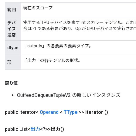
現在のスコープ
範囲
使用する TPU デバイスを表す int スカラー テンソル。こ
デバ
合は -1 である必要があり、Op が CPU デバイスで実行さ
イス
通常
「outputs」の各要素の要素タイプ。
dtype
「出力」の各テンソルの形状。
形
戻り値
rs
OutfeedDequeueTupleV2 の新しいインスタンス
ersGradAccumDebug
eters
public Iterator<
Operand
<
TType
>>
iterator
()
metersGradAccumDebug
ters
metersGradAccumDebug
public List<
出力
<?>>
出力
()
ropParameters