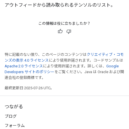
アウトフィードから読み取られるテンソルのリスト。
s
ersGradAccumDebug
ghtParameters
この情報は役に立ちましたか？
meters
ametersGradAccumDebug
adParameters
radParametersGradAccumDebug
特に記載のない限り、このページのコンテンツは
クリエイティブ・コモ
rameters
ンズの表示 4.0 ライセンス
により使用許諾されます。コードサンプルは
ParametersGradAccumDebug
Apache 2.0 ライセンス
により使用許諾されます。詳しくは、
Google
eters
Developers サイトのポリシー
をご覧ください。Java は Oracle および関
metersGradAccumDebug
連会社の登録商標です。
ientDescentParameters
最終更新日 2025-07-26 UTC。
dientDescentParametersGradAccumDebug
つながる
ブログ
フォーラム