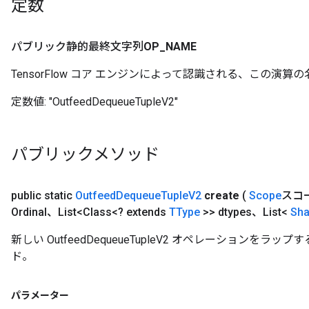
定数
rs
ersGradAccumDebug
Parameters
パブリック静的最終文字列
OP
_
NAME
GradAccumDebug
TensorFlow コア エンジンによって認識される、この演算の
Parameters
定数値:
"OutfeedDequeueTupleV2"
ters
tersGradAccumDebug
arameters
パブリックメソッド
ParametersGradAccumDebug
meters
ametersGradAccumDebug
public static
Outfeed
Dequeue
Tuple
V2
create
(
Scope
スコ
rs
Ordinal、List<Class<? extends
TType
>> dtypes、List<
Sh
ersGradAccumDebug
tDescentParameters
新しい OutfeedDequeueTupleV2 オペレーションを
ntDescentParametersGradAccumDebug
ド。
パラメーター