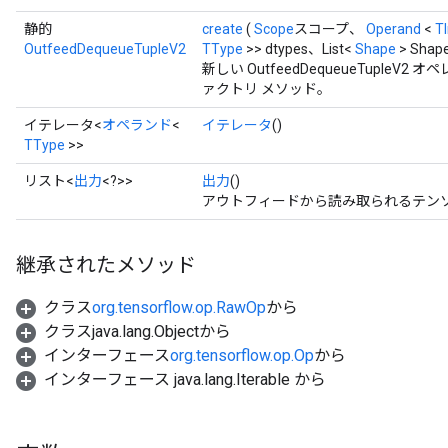
静的
create
(
Scope
スコープ、
Operand
<
T
OutfeedDequeueTupleV2
TType
>> dtypes、List<
Shape
> Shap
新しい OutfeedDequeueTupl
ァクトリ メソッド。
Batch
イテレータ<
オペランド
<
イテレータ
()
TType
>>
atch
リスト<
出力
<?>>
出力
()
アウトフィードから読み取られるテン
継承されたメソッド
クラス
org.tensorflow.op.RawOp
から
クラスjava.lang.Objectから
インターフェース
org.tensorflow.op.Op
から
インターフェース java.lang.Iterable から
sGradAccumDebug
rs
ersGradAccumDebug