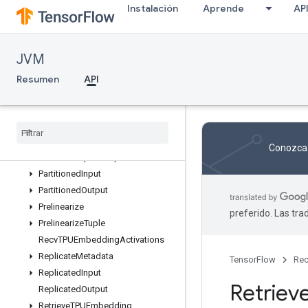
Instalación
Aprende
AP
LoadTPUEmbeddingRMSPropParametersGradAccumDebug
LoadTPUEmbeddingStochasticGradientDescentParameters
LoadTPUEmbeddingStochasticGradientDescentParametersGradA
JVM
OrdinalSelector
OutfeedDequeue
Resumen
API
OutfeedDequeueTuple
Outfeed
Dequeue
Tuple
V2
Outfeed
Dequeue
V2
Outfeed
Enqueue
Conozca 
Outfeed
Enqueue
Tuple
Partitioned
Input
Partitioned
Output
Prelinearize
preferido. Las tr
Prelinearize
Tuple
Recv
TPUEmbedding
Activations
Replicate
Metadata
TensorFlow
Rec
Replicated
Input
Retriev
Replicated
Output
Retrieve
TPUEmbedding