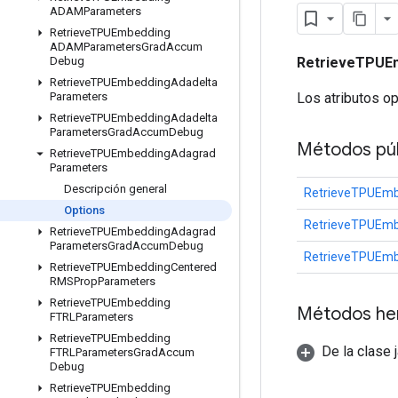
ADAMParameters
Retrieve
TPUEmbedding
ADAMParameters
Grad
Accum
RetrieveTPUE
Debug
Retrieve
TPUEmbedding
Adadelta
Los atributos o
Parameters
Retrieve
TPUEmbedding
Adadelta
Parameters
Grad
Accum
Debug
Métodos púb
Retrieve
TPUEmbedding
Adagrad
Parameters
Descripción general
RetrieveTPUEmb
Options
RetrieveTPUEmb
Retrieve
TPUEmbedding
Adagrad
Parameters
Grad
Accum
Debug
RetrieveTPUEmb
Retrieve
TPUEmbedding
Centered
RMSProp
Parameters
Retrieve
TPUEmbedding
Métodos he
FTRLParameters
Retrieve
TPUEmbedding
De la clase 
FTRLParameters
Grad
Accum
Debug
Retrieve
TPUEmbedding