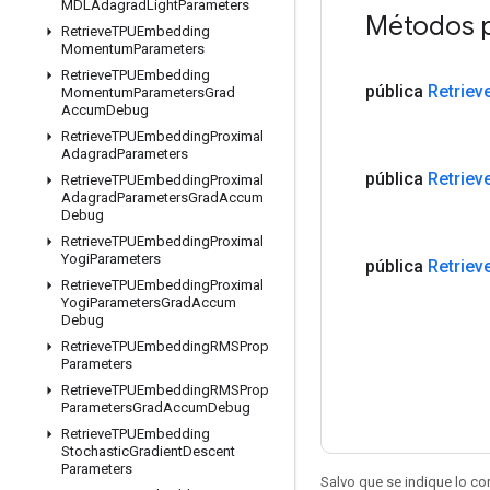
MDLAdagrad
Light
Parameters
Métodos 
Retrieve
TPUEmbedding
Momentum
Parameters
Retrieve
TPUEmbedding
pública
Retriev
Momentum
Parameters
Grad
Accum
Debug
Retrieve
TPUEmbedding
Proximal
Adagrad
Parameters
pública
Retriev
Retrieve
TPUEmbedding
Proximal
Adagrad
Parameters
Grad
Accum
Debug
Retrieve
TPUEmbedding
Proximal
Yogi
Parameters
pública
Retriev
Retrieve
TPUEmbedding
Proximal
Yogi
Parameters
Grad
Accum
Debug
Retrieve
TPUEmbedding
RMSProp
Parameters
Retrieve
TPUEmbedding
RMSProp
Parameters
Grad
Accum
Debug
Retrieve
TPUEmbedding
Stochastic
Gradient
Descent
Parameters
Salvo que se indique lo con