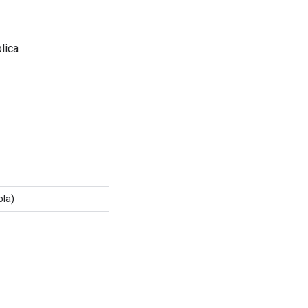
lica
bla)