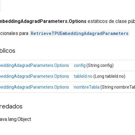
mbeddingAdagradParameters.Options
estáticos de clase púb
pcionales para
RetrieveTPUEmbeddingAdagradParameters
licos
eddingAdagradParameters.Options
config
(String config)
eddingAdagradParameters.Options
tableId no
(Long tableId no)
eddingAdagradParameters.Options
nombreTabla
(String nombreTa
redados
java.lang.Object