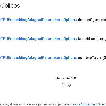
públicos
e
TPUEmbedding
Adagrad
Parameters
.
Options
de configuraci
e
TPUEmbedding
Adagrad
Parameters
.
Options
table
Id no
(Long
e
TPUEmbedding
Adagrad
Parameters
.
Options
nombre
Tabla
(
¿Te resultó útil?
trario, el contenido de esta página está sujeto a la
licencia Atribución 4.0 d