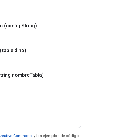
ón
(config String)
 table
Id no)
String nombre
Tabla)
e Creative Commons
, y los ejemplos de código