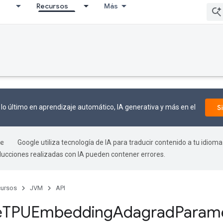
I
Recursos
Más
ccumDebug
lo último en aprendizaje automático, IA generativa y más en el
S
Google utiliza tecnología de IA para traducir contenido a tu idioma
aducciones realizadas con IA pueden contener errores.
ursos
JVM
API
e
TPUEmbedding
Adagrad
Param