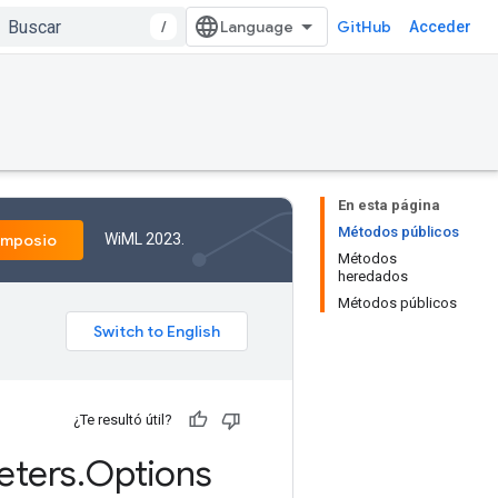
/
GitHub
Acceder
En esta página
Métodos públicos
WiML 2023.
imposio
Métodos
heredados
Métodos públicos
¿Te resultó útil?
eters
.
Options