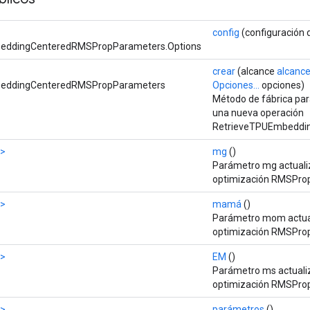
config
(configuración 
eddingCenteredRMSPropParameters.Options
crear
(alcance
alcanc
beddingCenteredRMSPropParameters
Opciones...
opciones)
Método de fábrica par
una nueva operación
RetrieveTPUEmbeddi
2>
mg
()
Parámetro mg actualiz
optimización RMSProp
2>
mamá
()
Parámetro mom actual
optimización RMSProp
2>
EM
()
Parámetro ms actualiz
optimización RMSProp
2>
parámetros
()