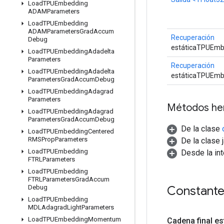
Load
TPUEmbedding
ADAMParameters
Load
TPUEmbedding
ADAMParameters
Grad
Accum
Recuperación
Debug
estáticaTPUEmb
Load
TPUEmbedding
Adadelta
Parameters
Recuperación
Load
TPUEmbedding
Adadelta
estáticaTPUEmb
Parameters
Grad
Accum
Debug
Load
TPUEmbedding
Adagrad
Parameters
Métodos he
Load
TPUEmbedding
Adagrad
Parameters
Grad
Accum
Debug
De la clase
Load
TPUEmbedding
Centered
RMSProp
Parameters
De la clase 
Load
TPUEmbedding
Desde la in
FTRLParameters
Load
TPUEmbedding
FTRLParameters
Grad
Accum
Constant
Debug
Load
TPUEmbedding
MDLAdagrad
Light
Parameters
Load
TPUEmbedding
Momentum
Cadena final es