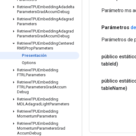
Retrieve
TPUEmbedding
Adadelta
Parámetro ms ac
Parameters
Grad
Accum
Debug
Retrieve
TPUEmbedding
Adagrad
Parameters
Parámetros
de
Retrieve
TPUEmbedding
Adagrad
Parameters
Grad
Accum
Debug
Parámetros de p
Retrieve
TPUEmbedding
Centered
RMSProp
Parameters
Presentación
público estáti
Options
table
Id)
Retrieve
TPUEmbedding
FTRLParameters
público estáti
Retrieve
TPUEmbedding
FTRLParameters
Grad
Accum
table
Name)
Debug
Retrieve
TPUEmbedding
MDLAdagrad
Light
Parameters
Retrieve
TPUEmbedding
Momentum
Parameters
Retrieve
TPUEmbedding
Momentum
Parameters
Grad
Accum
Debug