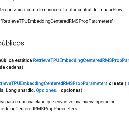
ta operación, como lo conoce el motor central de TensorFlow.
"RetrieveTPUEmbeddingCenteredRMSPropParameters"
públicos
pública estática
Retrieve
TPUEmbedding
Centered
RMSProp
Pa
 de cadena)
trieve
TPUEmbedding
Centered
RMSProp
Parameters
create
(
ds
,
Long shard
Id
,
Opciones
.
.
.
opciones)
ca para crear una clase que envuelve una nueva operación
beddingCenteredRMSPropParameters.