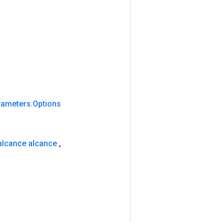
rameters
.
Options
alcance alcance
,