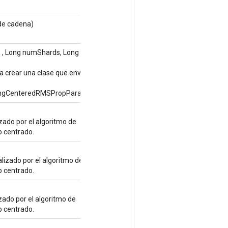
de cadena)
e
, Long numShards, Long shardId,
a crear una clase que envuelve
ngCenteredRMSPropParameters.
ado por el algoritmo de
 centrado.
izado por el algoritmo de
 centrado.
ado por el algoritmo de
 centrado.