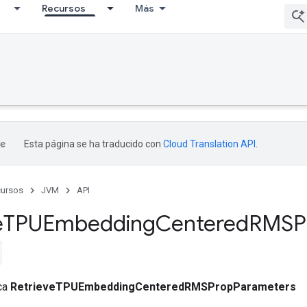
Recursos
Más
Esta página se ha traducido con
Cloud Translation API
.
ursos
JVM
API
e
TPUEmbedding
Centered
RMSP
ica
RetrieveTPUEmbeddingCenteredRMSPropParameters