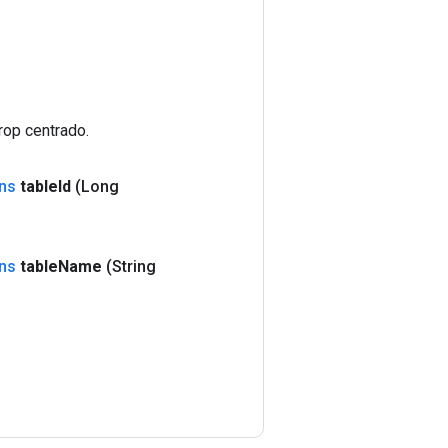
rop centrado.
ns
table
Id
(Long
ns
table
Name
(String