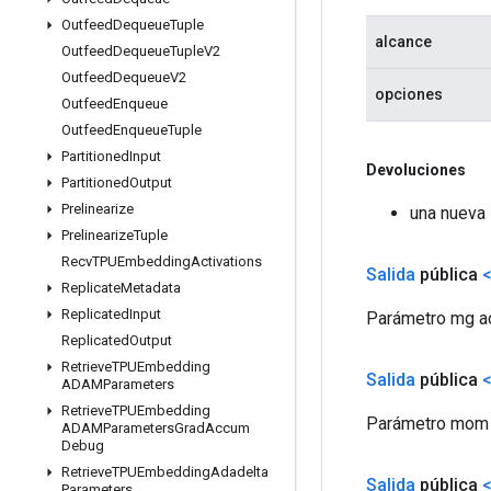
Outfeed
Dequeue
Tuple
alcance
Outfeed
Dequeue
Tuple
V2
Outfeed
Dequeue
V2
opciones
Outfeed
Enqueue
Outfeed
Enqueue
Tuple
Partitioned
Input
Devoluciones
Partitioned
Output
Prelinearize
una nueva
Prelinearize
Tuple
Recv
TPUEmbedding
Activations
Salida
pública
Replicate
Metadata
Replicated
Input
Parámetro mg ac
Replicated
Output
Retrieve
TPUEmbedding
Salida
pública
ADAMParameters
Retrieve
TPUEmbedding
Parámetro mom a
ADAMParameters
Grad
Accum
Debug
Retrieve
TPUEmbedding
Adadelta
Salida
pública
Parameters