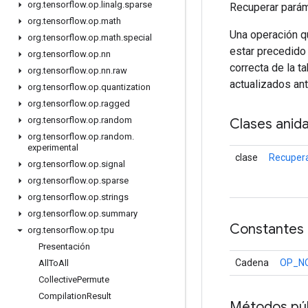
org
.
tensorflow
.
op
.
linalg
.
sparse
Recuperar parám
org
.
tensorflow
.
op
.
math
Una operación q
org
.
tensorflow
.
op
.
math
.
special
estar precedido
org
.
tensorflow
.
op
.
nn
correcta de la t
org
.
tensorflow
.
op
.
nn
.
raw
actualizados ant
org
.
tensorflow
.
op
.
quantization
org
.
tensorflow
.
op
.
ragged
org
.
tensorflow
.
op
.
random
Clases anid
org
.
tensorflow
.
op
.
random
.
experimental
clase
Recuper
org
.
tensorflow
.
op
.
signal
org
.
tensorflow
.
op
.
sparse
org
.
tensorflow
.
op
.
strings
org
.
tensorflow
.
op
.
summary
Constantes
org
.
tensorflow
.
op
.
tpu
Presentación
Cadena
OP_N
All
To
All
Collective
Permute
Compilation
Result
Métodos púb