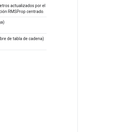
ros actualizados por el
ación RMSProp centrado.
ga)
re de tabla de cadena)