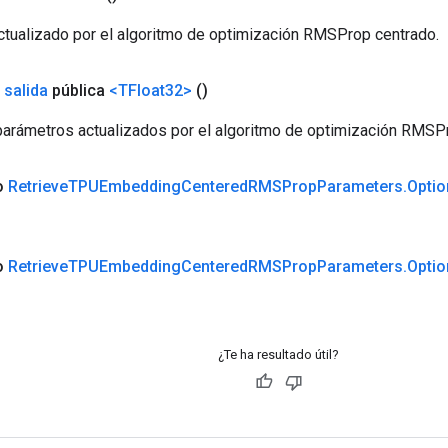
tualizado por el algoritmo de optimización RMSProp centrado.
 salida
pública
<TFloat32>
()
arámetros actualizados por el algoritmo de optimización RMSP
co
Retrieve
TPUEmbedding
Centered
RMSProp
Parameters
.
Optio
co
Retrieve
TPUEmbedding
Centered
RMSProp
Parameters
.
Optio
¿Te ha resultado útil?