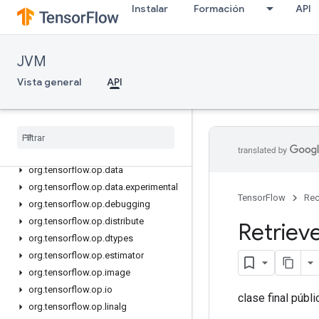
Instalar
Formación
API
org.tensorflow.ndarray.impl.sequence
org.tensorflow.ndarray.index
org.tensorflow.op
JVM
org.tensorflow.op.annotation
Vista general
API
org.tensorflow.op.audio
org
.
tensorflow
.
op
.
bitwise
org
.
tensorflow
.
op
.
cluster
org
.
tensorflow
.
op
.
collective
org
.
tensorflow
.
op
.
core
org
.
tensorflow
.
op
.
data
org
.
tensorflow
.
op
.
data
.
experimental
TensorFlow
Rec
org
.
tensorflow
.
op
.
debugging
org
.
tensorflow
.
op
.
distribute
Retriev
org
.
tensorflow
.
op
.
dtypes
org
.
tensorflow
.
op
.
estimator
org
.
tensorflow
.
op
.
image
org
.
tensorflow
.
op
.
io
clase final públ
org
.
tensorflow
.
op
.
linalg