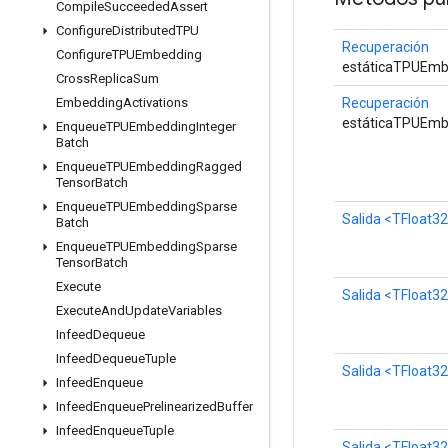
Compile
Succeeded
Assert
Configure
Distributed
TPU
Recuperación
Configure
TPUEmbedding
estáticaTPUEmb
Cross
Replica
Sum
Recuperación
Embedding
Activations
estáticaTPUEm
Enqueue
TPUEmbedding
Integer
Batch
Enqueue
TPUEmbedding
Ragged
Tensor
Batch
Enqueue
TPUEmbedding
Sparse
Salida
<TFloat3
Batch
Enqueue
TPUEmbedding
Sparse
Tensor
Batch
Execute
Salida
<TFloat3
Execute
And
Update
Variables
Infeed
Dequeue
Infeed
Dequeue
Tuple
Salida
<TFloat3
Infeed
Enqueue
Infeed
Enqueue
Prelinearized
Buffer
Infeed
Enqueue
Tuple
Salida
<TFloat3