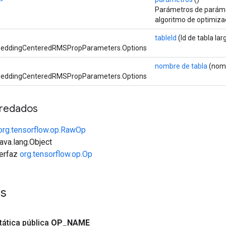
Parámetros de parámet
algoritmo de optimiz
tableId
(Id de tabla lar
eddingCenteredRMSPropParameters.Options
nombre de tabla
(nomb
eddingCenteredRMSPropParameters.Options
redados
org.tensorflow.op.RawOp
java.lang.Object
terfaz
org.tensorflow.op.Op
es
tática pública
OP
_
NAME