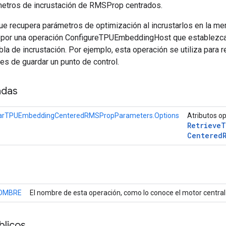
etros de incrustación de RMSProp centrados.
ue recupera parámetros de optimización al incrustarlos en la me
 por una operación ConfigureTPUEmbeddingHost que establezca 
abla de incrustación. Por ejemplo, esta operación se utiliza para
es de guardar un punto de control.
adas
arTPUEmbeddingCenteredRMSPropParameters.Options
Atributos o
Retrieve
T
Centered
OMBRE
El nombre de esta operación, como lo conoce el motor central
licos