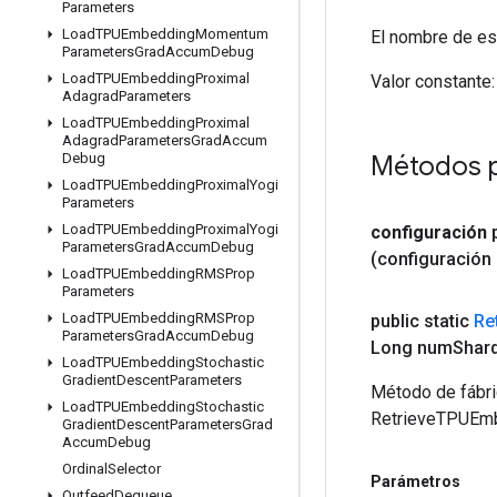
Parameters
Load
TPUEmbedding
Momentum
El nombre de es
Parameters
Grad
Accum
Debug
Load
TPUEmbedding
Proximal
Valor constante:
Adagrad
Parameters
Load
TPUEmbedding
Proximal
Adagrad
Parameters
Grad
Accum
Métodos 
Debug
Load
TPUEmbedding
Proximal
Yogi
Parameters
Load
TPUEmbedding
Proximal
Yogi
configuración
Parameters
Grad
Accum
Debug
(configuración
Load
TPUEmbedding
RMSProp
Parameters
Load
TPUEmbedding
RMSProp
public static
Re
Parameters
Grad
Accum
Debug
Long num
Shar
Load
TPUEmbedding
Stochastic
Gradient
Descent
Parameters
Método de fábri
Load
TPUEmbedding
Stochastic
RetrieveTPUEm
Gradient
Descent
Parameters
Grad
Accum
Debug
Ordinal
Selector
Parámetros
Outfeed
Dequeue