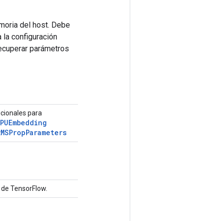
moria del host. Debe
la configuración
 recuperar parámetros
pcionales para
PUEmbedding
RMSProp
Parameters
 de TensorFlow.