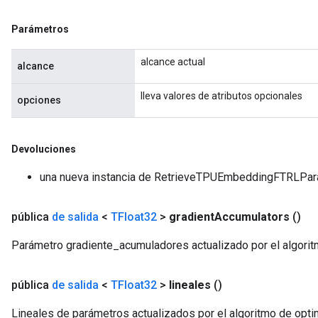
Parámetros
alcance actual
alcance
lleva valores de atributos opcionales
opciones
Devoluciones
una nueva instancia de RetrieveTPUEmbeddingFTRLP
rs
pública
de salida
<
TFloat32
>
gradient
Accumulators
()
ersGradAccumDebug
Parámetro gradiente_acumuladores actualizado por el algori
eters
metersGradAccumDebug
ters
pública
de salida
<
TFloat32
>
lineales
()
metersGradAccumDebug
Lineales de parámetros actualizados por el algoritmo de opt
ropParameters