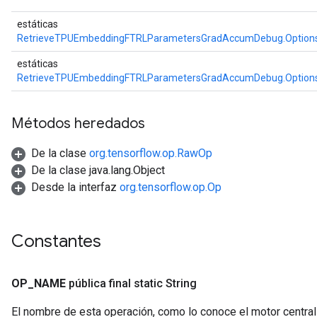
estáticas
RetrieveTPUEmbeddingFTRLParametersGradAccumDebug.Option
estáticas
RetrieveTPUEmbeddingFTRLParametersGradAccumDebug.Option
Batch
atch
Métodos heredados
De la clase
org.tensorflow.op.RawOp
De la clase java.lang.Object
Desde la interfaz
org.tensorflow.op.Op
Constantes
sGradAccumDebug
OP
_
NAME
pública final static String
rs
ersGradAccumDebug
El nombre de esta operación, como lo conoce el motor centra