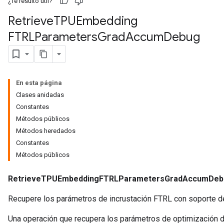
¿Te resultó útil?
Retrieve
TPUEmbedding
FTRLParameters
Grad
Accum
Debug
En esta página
Clases anidadas
Constantes
Métodos públicos
Métodos heredados
r
Constantes
Métodos públicos
RetrieveTPUEmbeddingFTRLParametersGradAccumDeb
Recupere los parámetros de incrustación FTRL con soporte d
Una operación que recupera los parámetros de optimización de