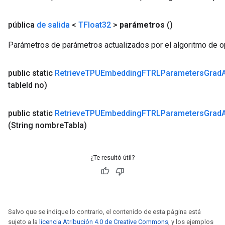
s
ersGradAccumDebug
pública
de salida
<
TFloat32
>
parámetros
()
Parámetros de parámetros actualizados por el algoritmo de o
ghtParameters
meters
public static
Retrieve
TPUEmbedding
FTRLParameters
Grad
ametersGradAccumDebug
table
Id no)
adParameters
radParametersGradAccumDebug
public static
Retrieve
TPUEmbedding
FTRLParameters
Grad
rameters
(String nombre
Tabla)
ParametersGradAccumDebug
eters
metersGradAccumDebug
¿Te resultó útil?
ientDescentParameters
dientDescentParametersGradAccumDebug
Salvo que se indique lo contrario, el contenido de esta página está
sujeto a la
licencia Atribución 4.0 de Creative Commons
, y los ejemplos