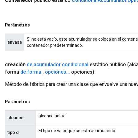
Contenedor
público estático
Conditional
Accumulator
.
Opti
Parámetros
Si no está vacío, este acumulador se coloca en el contenedo
envase
contenedor predeterminado.
creación
de acumulador condicional
estático público
(alc
forma
de forma
,
opciones
.
.
.
opciones)
Método de fábrica para crear una clase que envuelve una nue
Parámetros
alcance actual
alcance
El tipo de valor que se está acumulando.
tipo d