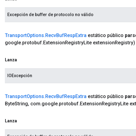
Excepción de buffer de protocolo no válido
Transport
Options
.
Recv
Buf
Resp
Extra
estático público
pars
google
.
protobuf
.
Extension
Registry
Lite extension
Registry)
Lanza
IOExcepción
Transport
Options
.
Recv
Buf
Resp
Extra
estático público
pars
Byte
String
,
com
.
google
.
protobuf
.
Extension
Registry
Lite ex
Lanza