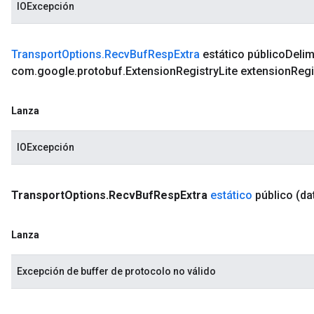
IOExcepción
Transport
Options
.
Recv
Buf
Resp
Extra
estático público
Delim
com
.
google
.
protobuf
.
Extension
Registry
Lite extension
Regi
Lanza
IOExcepción
Transport
Options
.
Recv
Buf
Resp
Extra
estático
público
(da
Lanza
Excepción de buffer de protocolo no válido