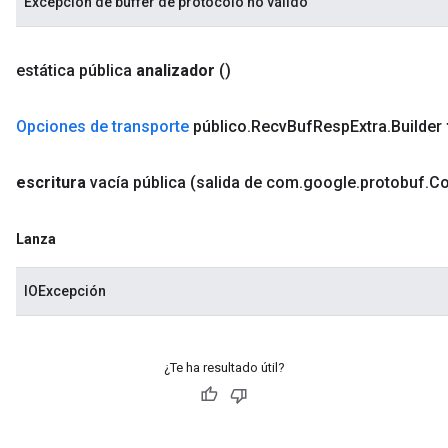
Excepción de buffer de protocolo no válido
estática pública
analizador
()
Opciones de transporte
público
.
Recv
Buf
Resp
Extra
.
Builder
escritura
vacía pública
(salida de com
.
google
.
protobuf
.
C
Lanza
IOExcepción
¿Te ha resultado útil?