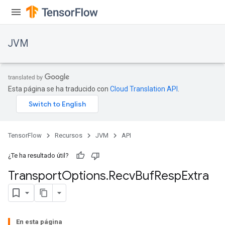
JVM
Esta página se ha traducido con
Cloud Translation API
.
TensorFlow
Recursos
JVM
API
¿Te ha resultado útil?
Transport
Options
.
Recv
Buf
Resp
Extra
ions
En esta página