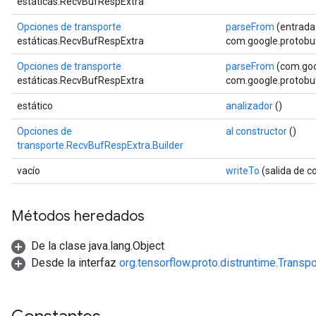
estáticas.RecvBufRespExtra
Opciones de transporte
parseFrom
(entrada
estáticas.RecvBufRespExtra
com.google.protobuf
Opciones de transporte
parseFrom
(com.goo
estáticas.RecvBufRespExtra
com.google.protobuf
estático
analizador
()
Opciones de
al constructor
()
transporte.RecvBufRespExtra.Builder
vacío
writeTo
(salida de 
Métodos heredados
De la clase java.lang.Object
Desde la interfaz
org.tensorflow.proto.distruntime.Trans