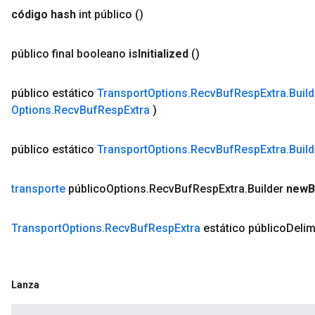
código hash
int público
()
público final booleano
is
Initialized
()
público estático
Transport
Options
.
Recv
Buf
Resp
Extra
.
Build
Options
.
Recv
Buf
Resp
Extra
)
público estático
Transport
Options
.
Recv
Buf
Resp
Extra
.
Build
transporte
público
Options
.
Recv
Buf
Resp
Extra
.
Builder
new
B
Transport
Options
.
Recv
Buf
Resp
Extra
estático público
Delim
Lanza