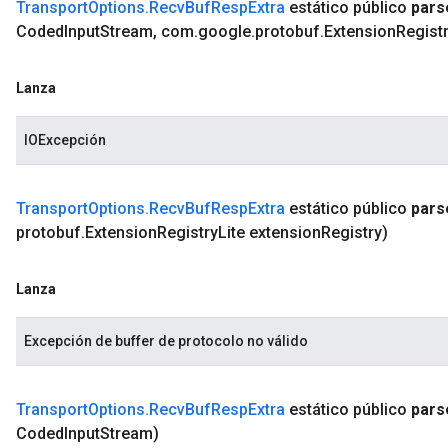
Transport
Options
.
Recv
Buf
Resp
Extra
estático público
pars
Coded
Input
Stream
,
com
.
google
.
protobuf
.
Extension
Regist
Lanza
IOExcepción
Transport
Options
.
Recv
Buf
Resp
Extra
estático público
pars
protobuf
.
Extension
Registry
Lite extension
Registry)
Lanza
Excepción de buffer de protocolo no válido
Transport
Options
.
Recv
Buf
Resp
Extra
estático público
pars
Coded
Input
Stream)