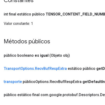
Constantes
int final estático público
TENSOR
_
CONTENT
_
FIELD
_
NUMB
Valor constante:
1
Métodos públicos
público booleano
es igual
(Objeto obj)
Transport
Options
.
Recv
Buf
Resp
Extra
estático público
get
D
transporte
público
Options
.
Recv
Buf
Resp
Extra
get
Default
I
público estático final com
.
google
.
protobuf
.
Descriptors
.
De