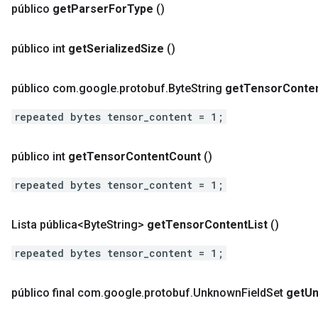
público
get
Parser
For
Type
()
público int
get
Serialized
Size
()
público com
.
google
.
protobuf
.
Byte
String
get
Tensor
Conte
repeated bytes tensor_content = 1;
público int
get
Tensor
Content
Count
()
repeated bytes tensor_content = 1;
Lista pública<Byte
String>
get
Tensor
Content
List
()
repeated bytes tensor_content = 1;
público final com
.
google
.
protobuf
.
Unknown
Field
Set
get
U