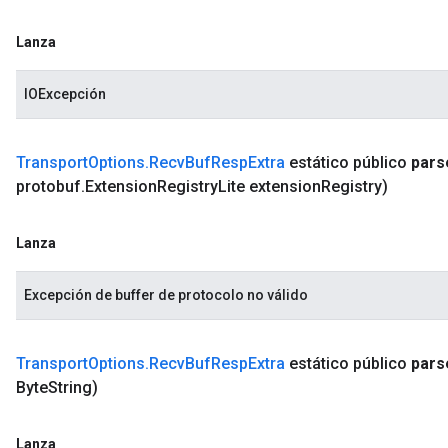
Lanza
IOExcepción
Transport
Options
.
Recv
Buf
Resp
Extra
estático público
pars
protobuf
.
Extension
Registry
Lite extension
Registry)
Lanza
Excepción de buffer de protocolo no válido
Transport
Options
.
Recv
Buf
Resp
Extra
estático público
pars
Byte
String)
Lanza