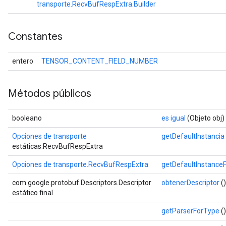
transporte.RecvBufRespExtra.Builder
Constantes
entero
TENSOR_CONTENT_FIELD_NUMBER
Métodos públicos
booleano
es igual
(Objeto obj)
Opciones de transporte
getDefaultInstancia
estáticas.RecvBufRespExtra
Opciones de transporte.RecvBufRespExtra
getDefaultInstance
com.google.protobuf.Descriptors.Descriptor
obtenerDescriptor
()
estático final
getParserForType
()