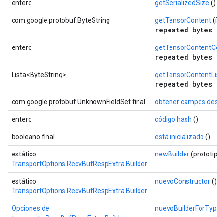
entero
getSerializedSize
()
com.google.protobuf.ByteString
getTensorContent
(í
repeated bytes 
entero
getTensorContentC
repeated bytes 
Lista<ByteString>
getTensorContentLi
repeated bytes 
com.google.protobuf.UnknownFieldSet final
obtener campos de
entero
código hash
()
booleano final
está inicializado
()
estático
newBuilder
(prototi
TransportOptions.RecvBufRespExtra.Builder
estático
nuevoConstructor
()
TransportOptions.RecvBufRespExtra.Builder
Opciones de
nuevoBuilderForTyp