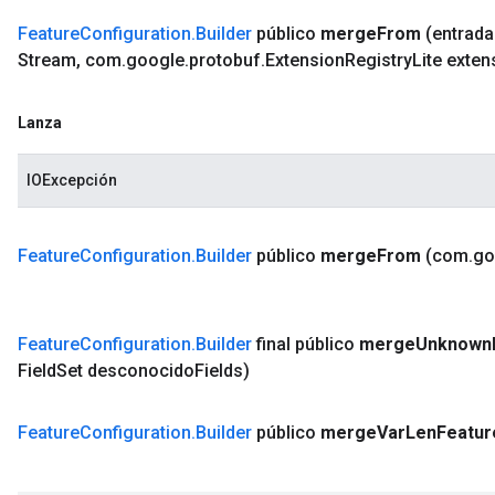
Feature
Configuration
.
Builder
público
merge
From
(entrad
Stream
,
com
.
google
.
protobuf
.
Extension
Registry
Lite exten
Lanza
IOExcepción
Feature
Configuration
.
Builder
público
merge
From
(com
.
go
Feature
Configuration
.
Builder
final público
merge
Unknown
Field
Set desconocido
Fields)
Feature
Configuration
.
Builder
público
merge
Var
Len
Featur