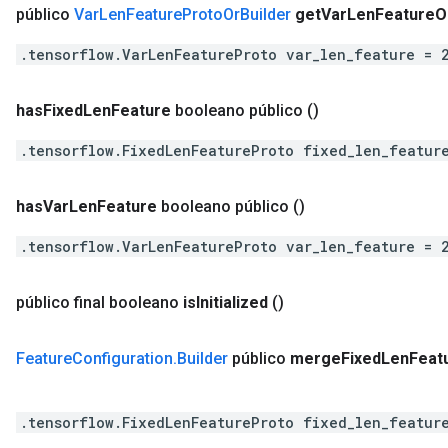
público
Var
Len
Feature
Proto
Or
Builder
get
Var
Len
Feature
O
.tensorflow.VarLenFeatureProto var_len_feature = 
has
Fixed
Len
Feature
booleano público
()
.tensorflow.FixedLenFeatureProto fixed_len_featur
has
Var
Len
Feature
booleano público
()
.tensorflow.VarLenFeatureProto var_len_feature = 
público final booleano
is
Initialized
()
Feature
Configuration
.
Builder
público
merge
Fixed
Len
Feat
.tensorflow.FixedLenFeatureProto fixed_len_featur