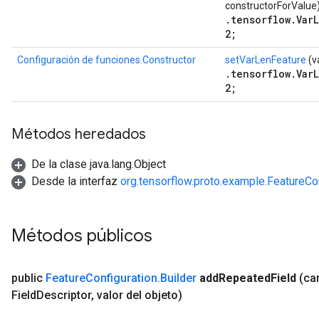
constructorForValue
.tensorflow.Var
2;
Configuración de funciones.Constructor
setVarLenFeature
(v
.tensorflow.Var
2;
Métodos heredados
De la clase java.lang.Object
Desde la interfaz
org.tensorflow.proto.example.FeatureCo
Métodos públicos
public
Feature
Configuration
.
Builder
add
Repeated
Field
(c
Field
Descriptor
,
valor del objeto)