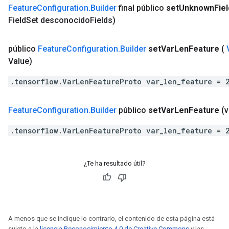
Feature
Configuration
.
Builder
final público
set
Unknown
Fie
Field
Set desconocido
Fields)
público
Feature
Configuration
.
Builder
set
Var
Len
Feature
(
Value)
.tensorflow.VarLenFeatureProto var_len_feature = 
Feature
Configuration
.
Builder
público
set
Var
Len
Feature
(
.tensorflow.VarLenFeatureProto var_len_feature = 
¿Te ha resultado útil?
A menos que se indique lo contrario, el contenido de esta página está
sujeto a la
licencia Reconocimiento 4.0 de Creative Commons
y las