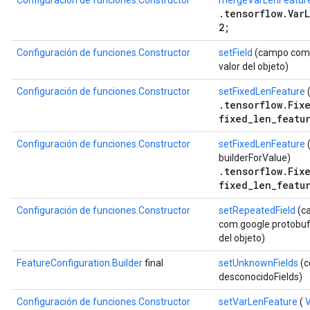
Configuración de funciones.Constructor
mergeVarLenFeatur
.tensorflow.Var
2;
Configuración de funciones.Constructor
setField
(campo com.g
valor del objeto)
Configuración de funciones.Constructor
setFixedLenFeature
(
.tensorflow.Fix
fixed_len_featu
Configuración de funciones.Constructor
setFixedLenFeature
builderForValue)
.tensorflow.Fix
fixed_len_featu
Configuración de funciones.Constructor
setRepeatedField
(c
com.google.protobuf.D
del objeto)
FeatureConfiguration.Builder
final
setUnknownFields
(c
desconocidoFields)
Configuración de funciones.Constructor
setVarLenFeature
(
V