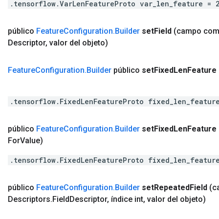
.tensorflow.VarLenFeatureProto var_len_feature = 
público
Feature
Configuration
.
Builder
set
Field
(campo co
Descriptor
,
valor del objeto)
Feature
Configuration
.
Builder
público
set
Fixed
Len
Feature
.tensorflow.FixedLenFeatureProto fixed_len_featur
público
Feature
Configuration
.
Builder
set
Fixed
Len
Feature
For
Value)
.tensorflow.FixedLenFeatureProto fixed_len_featur
público
Feature
Configuration
.
Builder
set
Repeated
Field
(c
Descriptors
.
Field
Descriptor
,
índice int
,
valor del objeto)