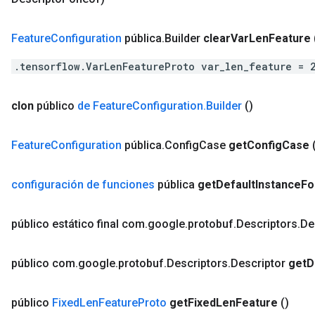
Feature
Configuration
pública
.
Builder
clear
Var
Len
Feature
.tensorflow.VarLenFeatureProto var_len_feature = 
clon
público
de Feature
Configuration
.
Builder
()
Feature
Configuration
pública
.
Config
Case
get
Config
Case
configuración de funciones
pública
get
Default
Instance
Fo
público estático final com
.
google
.
protobuf
.
Descriptors
.
De
público com
.
google
.
protobuf
.
Descriptors
.
Descriptor
get
D
público
Fixed
Len
Feature
Proto
get
Fixed
Len
Feature
()