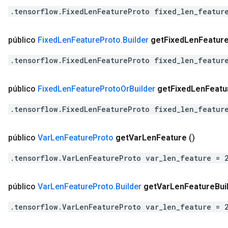
.tensorflow.FixedLenFeatureProto fixed_len_featur
público
Fixed
Len
Feature
Proto
.
Builder
get
Fixed
Len
Featur
.tensorflow.FixedLenFeatureProto fixed_len_featur
público
Fixed
Len
Feature
Proto
Or
Builder
get
Fixed
Len
Featu
.tensorflow.FixedLenFeatureProto fixed_len_featur
público
Var
Len
Feature
Proto
get
Var
Len
Feature
()
.tensorflow.VarLenFeatureProto var_len_feature = 
público
Var
Len
Feature
Proto
.
Builder
get
Var
Len
Feature
Bui
.tensorflow.VarLenFeatureProto var_len_feature = 