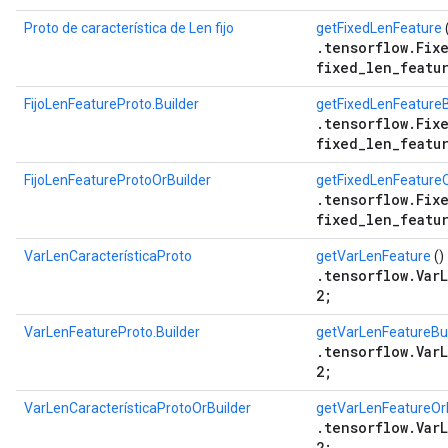
Proto de característica de Len fijo
getFixedLenFeature
.tensorflow.Fix
fixed_len_featu
FijoLenFeatureProto.Builder
getFixedLenFeatureB
.tensorflow.Fix
fixed_len_featu
FijoLenFeatureProtoOrBuilder
getFixedLenFeatureO
.tensorflow.Fix
fixed_len_featu
VarLenCaracterísticaProto
getVarLenFeature
()
.tensorflow.Var
2;
VarLenFeatureProto.Builder
getVarLenFeatureBui
.tensorflow.Var
2;
VarLenCaracterísticaProtoOrBuilder
getVarLenFeatureOr
.tensorflow.Var
2;