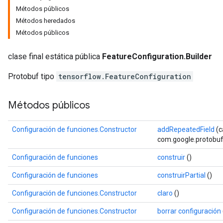
Métodos públicos
Métodos heredados
Métodos públicos
clase final estática pública
FeatureConfiguration.Builder
Protobuf tipo
tensorflow.FeatureConfiguration
Métodos públicos
Configuración de funciones.Constructor
addRepeatedField
(
com.google.protobuf.D
r
Configuración de funciones
construir
()
Configuración de funciones
construirPartial
()
Configuración de funciones.Constructor
claro
()
Configuración de funciones.Constructor
borrar configuración