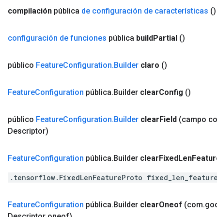
compilación
pública
de configuración de características
()
configuración de funciones
pública
build
Partial
()
público
Feature
Configuration
.
Builder
claro
()
Feature
Configuration
pública
.
Builder
clear
Config
()
público
Feature
Configuration
.
Builder
clear
Field
(campo c
Descriptor)
Feature
Configuration
pública
.
Builder
clear
Fixed
Len
Featur
.tensorflow.FixedLenFeatureProto fixed_len_featur
Feature
Configuration
pública
.
Builder
clear
Oneof
(com
.
go
Descriptor oneof)