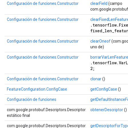
Configuración de funciones.Constructor
clearField
(campo
com.google.protobuf.
Configuración de funciones.Constructor
clearFixedLenFeatur
.tensorflow.Fix
fixed_len_featu
Configuración de funciones.Constructor
clearOneof
(com.goog
uno de)
Configuración de funciones.Constructor
borrarVarLenFeatur
.tensorflow.Var
2;
Configuración de funciones.Constructor
clonar
()
FeatureConfiguration.ConfigCase
getConfigCase
()
Configuración de funciones
getDefaultInstance
com.google.protobuf.Descriptors.Descriptor
obtenerDescriptor
()
estático final
com.google.protobuf.Descriptors.Descriptor
getDescriptorForTyp