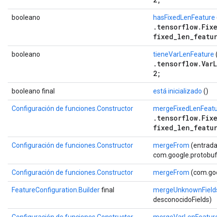
booleano
hasFixedLenFeature
.tensorflow.Fix
fixed_len_featu
booleano
tieneVarLenFeature
.tensorflow.Var
2;
booleano final
está inicializado
()
Configuración de funciones.Constructor
mergeFixedLenFeat
.tensorflow.Fix
fixed_len_featu
Configuración de funciones.Constructor
mergeFrom
(entrada
com.google.protobuf.
Configuración de funciones.Constructor
mergeFrom
(com.goo
FeatureConfiguration.Builder
final
mergeUnknownField
desconocidoFields)