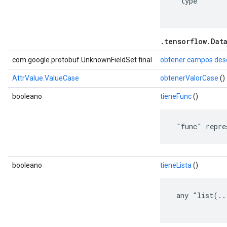
 "type"

.tensorflow.Dat
com.google.protobuf.UnknownFieldSet final
obtener campos des
AttrValue.ValueCase
obtenerValorCase
()
booleano
tieneFunc
()
 "func" repre
booleano
tieneLista
()
 any "list(..