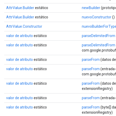
AttrValue.Builder
estático
newBuilder
(prototi
AttrValue.Builder
estático
nuevoConstructor
()
AttrValue.Constructor
nuevoBuilderForTyp
valor de atributo
estático
parseDelimitedFrom
valor de atributo
estático
parseDelimitedFrom
com.google.protobuf.
valor de atributo
estático
parseFrom
(datos de
valor de atributo
estático
parseFrom
(entrada 
com.google.protobuf.
valor de atributo
estático
parseFrom
(datos de
extensionRegistry)
valor de atributo
estático
parseFrom
(entrada
valor de atributo
estático
parseFrom
(byte[] d
extensionRegistry)