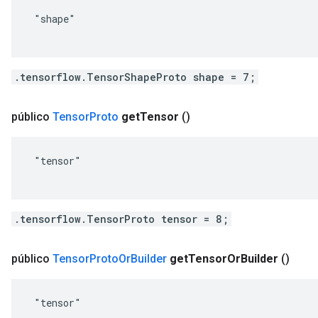
 "shape"

.tensorflow.TensorShapeProto shape = 7;
público
Tensor
Proto
get
Tensor
()
 "tensor"

.tensorflow.TensorProto tensor = 8;
público
Tensor
Proto
Or
Builder
get
Tensor
Or
Builder
()
 "tensor"
