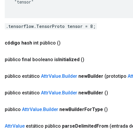
 "tensor"

.tensorflow.TensorProto tensor = 8;
código hash
int público
()
público final booleano
is
Initialized
()
público estático
Attr
Value
.
Builder
new
Builder
(prototipo
At
público estático
Attr
Value
.
Builder
new
Builder
()
público
Attr
Value
.
Builder
new
Builder
For
Type
()
Attr
Value
estático público
parse
Delimited
From
(entrada d