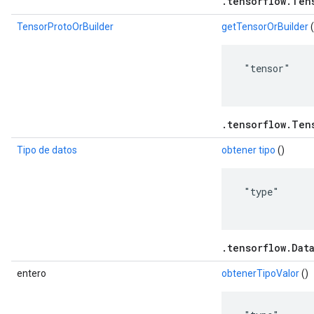
.tensorflow.Ten
TensorProtoOrBuilder
getTensorOrBuilder
(
 "tensor"

.tensorflow.Ten
Tipo de datos
obtener tipo
()
 "type"

.tensorflow.Dat
entero
obtenerTipoValor
()