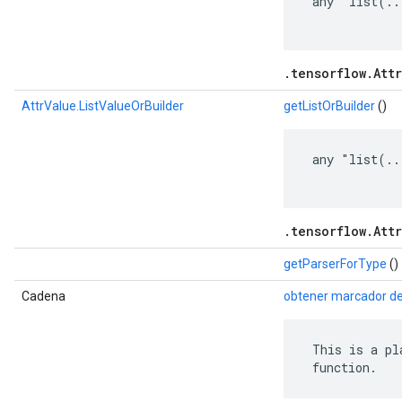
 any "list(..
.tensorflow.Attr
AttrValue.ListValueOrBuilder
getListOrBuilder
()
 any "list(..
.tensorflow.Attr
getParserForType
()
Cadena
obtener marcador de
 This is a pl
 function.