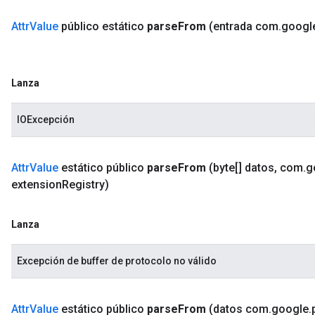
Attr
Value
público estático
parse
From
(entrada com
.
googl
Lanza
IOExcepción
Attr
Value
estático público
parse
From
(byte[] datos
,
com
.
g
extension
Registry)
Lanza
Excepción de buffer de protocolo no válido
Attr
Value
estático público
parse
From
(datos com
.
google
.