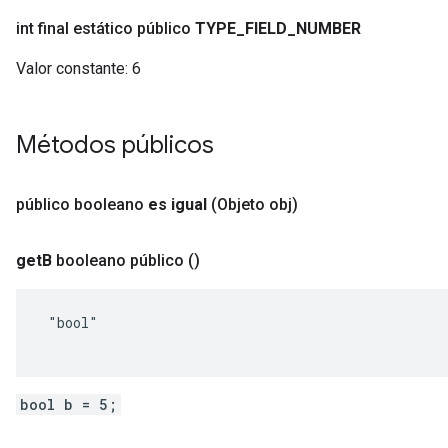
int final estático público
TYPE
_
FIELD
_
NUMBER
Valor constante:
6
Métodos públicos
público booleano
es igual
(Objeto obj)
get
B
booleano público
()
 "bool"

bool b = 5;