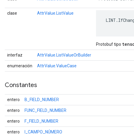
clase
AttrValue.ListValue
 LINT.IfChang
tens
Protobuf tipo
interfaz
AttrValue.ListValueOrBuilder
enumeración
AttrValue.ValueCase
Constantes
entero
B_FIELD_NUMBER
entero
FUNC_FIELD_NUMBER
entero
F_FIELD_NUMBER
entero
I_CAMPO_NÚMERO