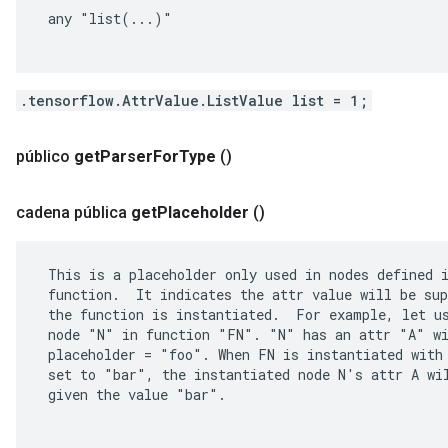
 any "list(...)"

.tensorflow.AttrValue.ListValue list = 1;
público
get
Parser
For
Type
()
cadena pública
get
Placeholder
()
 This is a placeholder only used in nodes defined i
 function.  It indicates the attr value will be sup
 the function is instantiated.  For example, let us
 node "N" in function "FN". "N" has an attr "A" wi
 placeholder = "foo". When FN is instantiated with 
 set to "bar", the instantiated node N's attr A wil
 given the value "bar".
