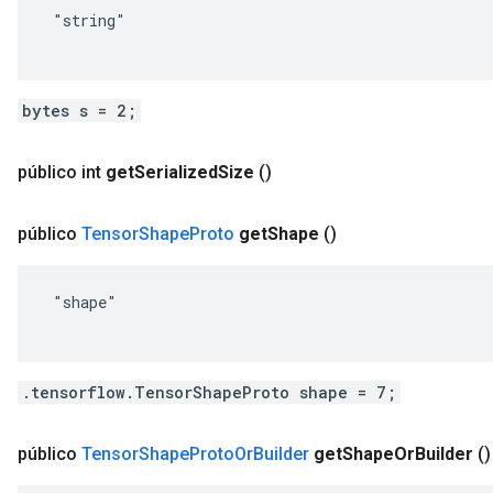
 "string"

bytes s = 2;
público int
get
Serialized
Size
()
público
Tensor
Shape
Proto
get
Shape
()
 "shape"

.tensorflow.TensorShapeProto shape = 7;
público
Tensor
Shape
Proto
Or
Builder
get
Shape
Or
Builder
()