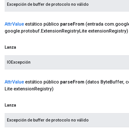
Excepción de buffer de protocolo no válido
Attr
Value
estático público
parse
From
(entrada com
.
googl
google
.
protobuf
.
Extension
Registry
Lite extension
Registry)
Lanza
IOExcepción
Attr
Value
estático público
parse
From
(datos Byte
Buffer
,
c
Lite extension
Registry)
Lanza
Excepción de buffer de protocolo no válido