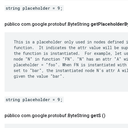
string placeholder = 9;
público com
.
google
.
protobuf
.
Byte
String
get
Placeholder
B
 This is a placeholder only used in nodes defined i
 function.  It indicates the attr value will be sup
 the function is instantiated.  For example, let us
 node "N" in function "FN". "N" has an attr "A" wi
 placeholder = "foo". When FN is instantiated with 
 set to "bar", the instantiated node N's attr A wil
 given the value "bar".

string placeholder = 9;
público com
.
google
.
protobuf
.
Byte
String
get
S
()