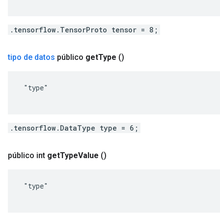
.tensorflow.TensorProto tensor = 8;
tipo de datos
público
get
Type
()
 "type"

.tensorflow.DataType type = 6;
público int
get
Type
Value
()
 "type"
