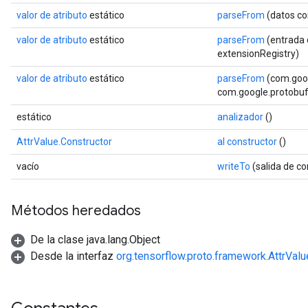
valor de atributo
estático
parseFrom
(datos co
valor de atributo
estático
parseFrom
(entrada 
extensionRegistry)
valor de atributo
estático
parseFrom
(com.goog
com.google.protobuf.
estático
analizador
()
AttrValue.Constructor
al constructor
()
vacío
writeTo
(salida de c
Métodos heredados
De la clase java.lang.Object
Desde la interfaz
org.tensorflow.proto.framework.AttrValu