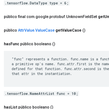
.tensorflow.DataType type = 6;
público final com
.
google
.
protobuf
.
Unknown
Field
Set
get
U
público
Attr
Value
.
Value
Case
get
Value
Case
()
has
Func
público booleano
()
 "func" represents a function. func.name is a funct
 a primitive op's name. func.attr.first is the name
 defined for that function. func.attr.second is the
 that attr in the instantiation.

.tensorflow.NameAttrList func = 10;
has
List
público booleano
()