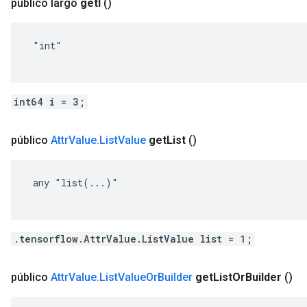
público largo
get
I
()
 "int"

int64 i = 3;
público
Attr
Value
.
List
Value
get
List
()
 any "list(...)"

.tensorflow.AttrValue.ListValue list = 1;
público
Attr
Value
.
List
Value
Or
Builder
get
List
Or
Builder
()