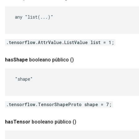
 any "list(...)"

.tensorflow.AttrValue.ListValue list = 1;
has
Shape
booleano público
()
 "shape"

.tensorflow.TensorShapeProto shape = 7;
has
Tensor
booleano público
()