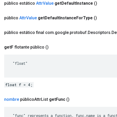
público estático
Attr
Value
get
Default
Instance
()
público
Attr
Value
get
Default
Instance
For
Type
()
público estático final com
.
google
.
protobuf
.
Descriptors
.
De
get
F
flotante público
()
 "float"

float f = 4;
nombre
público
Attr
List
get
Func
()
 "func" represents a function. func.name is a funct