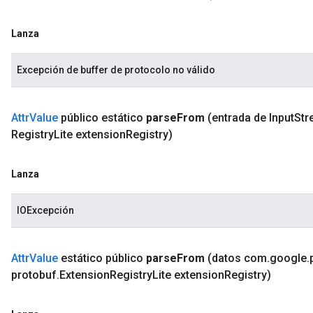
Lanza
Excepción de buffer de protocolo no válido
Attr
Value
público estático
parse
From
(entrada de Input
Str
Registry
Lite extension
Registry)
Lanza
IOExcepción
Attr
Value
estático público
parse
From
(datos com
.
google
.
protobuf
.
Extension
Registry
Lite extension
Registry)