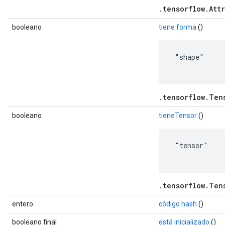
.tensorflow.Attr
booleano
tiene forma
()
 "shape"

.tensorflow.Ten
booleano
tieneTensor
()
 "tensor"

.tensorflow.Ten
entero
código hash
()
booleano final
está inicializado
()