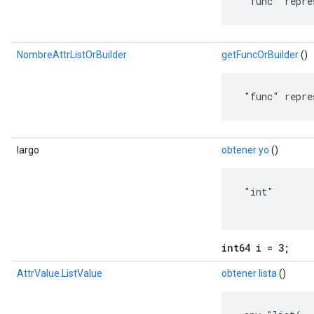
 "func" repre
NombreAttrListOrBuilder
getFuncOrBuilder
()
 "func" repre
largo
obtener yo
()
 "int"

int64 i = 3;
AttrValue.ListValue
obtener lista
()