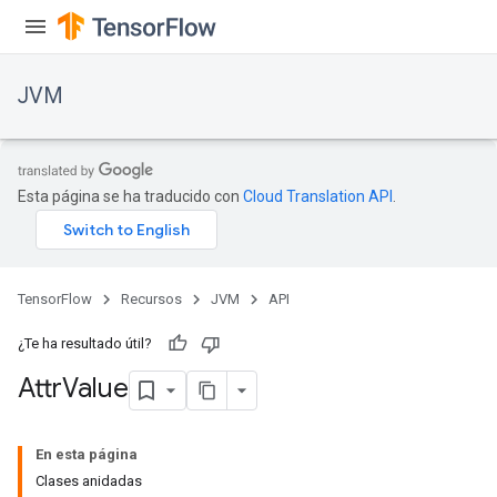
JVM
Esta página se ha traducido con
Cloud Translation API
.
TensorFlow
Recursos
JVM
API
¿Te ha resultado útil?
Attr
Value
ions
En esta página
Clases anidadas