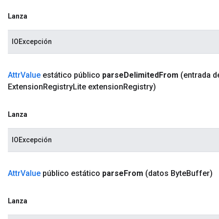
Lanza
IOExcepción
Attr
Value
estático público
parse
Delimited
From
(entrada d
Extension
Registry
Lite extension
Registry)
Lanza
IOExcepción
Attr
Value
público estático
parse
From
(datos Byte
Buffer)
Lanza