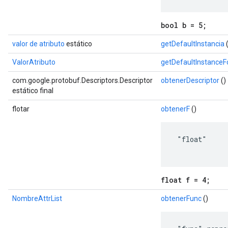
bool b = 5;
valor de atributo
estático
getDefaultInstancia
(
ValorAtributo
getDefaultInstance
com.google.protobuf.Descriptors.Descriptor
obtenerDescriptor
()
estático final
flotar
obtenerF
()
 "float"

float f = 4;
NombreAttrList
obtenerFunc
()