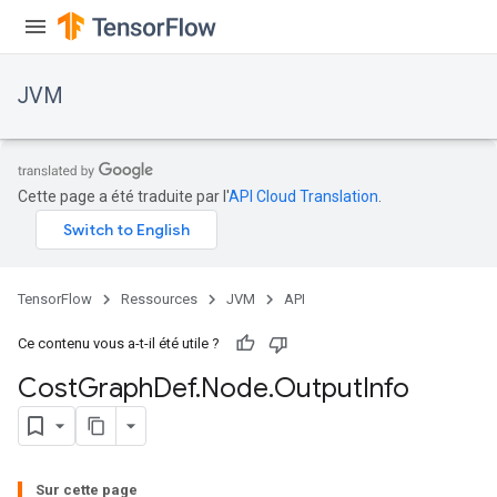
JVM
Cette page a été traduite par l'
API Cloud Translation
.
TensorFlow
Ressources
JVM
API
Ce contenu vous a-t-il été utile ?
Cost
Graph
Def
.
Node
.
Output
Info
Sur cette page