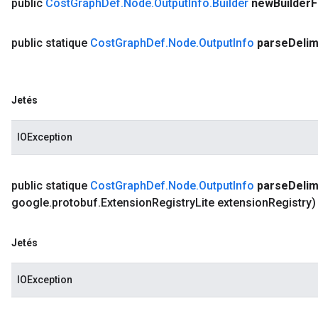
public
Cost
Graph
Def
.
Node
.
Output
Info
.
Builder
new
Builder
F
public statique
Cost
Graph
Def
.
Node
.
Output
Info
parse
Delim
Jetés
IOException
public statique
Cost
Graph
Def
.
Node
.
Output
Info
parse
Delim
google
.
protobuf
.
Extension
Registry
Lite extension
Registry)
Jetés
IOException