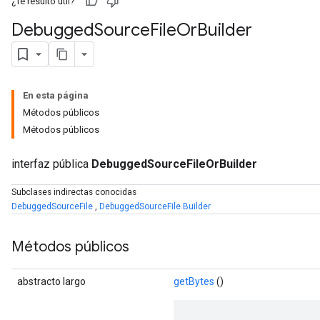
¿Te resultó útil?
Debugged
Source
File
Or
Builder
En esta página
Métodos públicos
Métodos públicos
interfaz pública
DebuggedSourceFileOrBuilder
Subclases indirectas conocidas
DebuggedSourceFile
,
DebuggedSourceFile.Builder
Métodos públicos
abstracto largo
getBytes
()