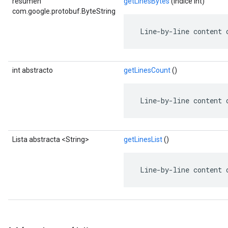
resumen
getLinesBytes
(índice int)
com.google.protobuf.ByteString
 Line-by-line content 
int abstracto
getLinesCount
()
 Line-by-line content 
Lista abstracta <String>
getLinesList
()
 Line-by-line content 