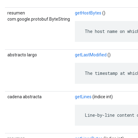
resumen
getHostBytes
()
com.google.protobuf.ByteString
 The host name on whic
abstracto largo
getLastModified
()
 The timestamp at whic
cadena abstracta
getLines
(índice int)
 Line-by-line content 