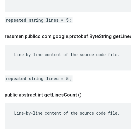
repeated string lines = 5;
resumen público com
.
google
.
protobuf
.
Byte
String
get
Line
 Line-by-line content of the source code file.

repeated string lines = 5;
public abstract int
get
Lines
Count
()
 Line-by-line content of the source code file.
