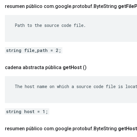
resumen público com
.
google
.
protobuf
.
Byte
String
get
File
P
 Path to the source code file.

string file_path = 2;
cadena abstracta pública
get
Host
()
 The host name on which a source code file is locat
string host = 1;
resumen público com
.
google
.
protobuf
.
Byte
String
get
Host