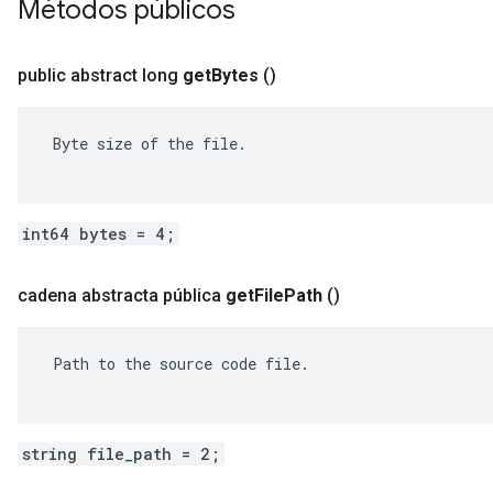
Métodos públicos
public abstract long
get
Bytes
()
 Byte size of the file.

int64 bytes = 4;
cadena abstracta pública
get
File
Path
()
 Path to the source code file.

string file_path = 2;