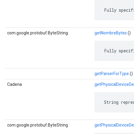
 Fully specif
com.google.protobuf.ByteString
getNombreBytes
()
 Fully specif
getParserForType
()
Cadena
getPhysicalDeviceD
 String repre
com.google.protobuf.ByteString
getPhysicalDeviceD