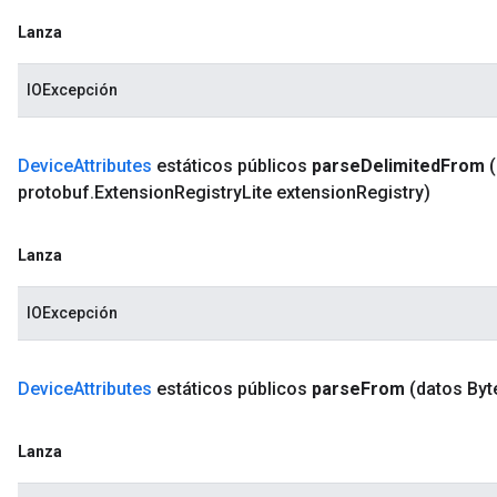
Lanza
IOExcepción
Device
Attributes
estáticos públicos
parse
Delimited
From
protobuf
.
Extension
Registry
Lite extension
Registry)
Lanza
IOExcepción
Device
Attributes
estáticos públicos
parse
From
(datos Byt
Lanza