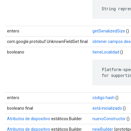
 String repre
entero
getSerializedSize
()
com.google.protobuf.UnknownFieldSet final
obtener campos des
booleano
tieneLocalidad
()
 Platform-spe
 for supporti
entero
código hash
()
booleano final
está inicializado
()
Atributos de dispositivo
estáticos.Builder
nuevoConstructor
()
Atributos de dispositivo
estáticos.Builder
newBuilder
(prototi