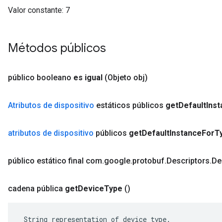
Valor constante:
7
Métodos públicos
público booleano
es igual
(Objeto obj)
Atributos de dispositivo
estáticos públicos
get
Default
Ins
atributos de dispositivo
públicos
get
Default
Instance
For
T
público estático final com
.
google
.
protobuf
.
Descriptors
.
De
cadena pública
get
Device
Type
()
 String representation of device_type.
