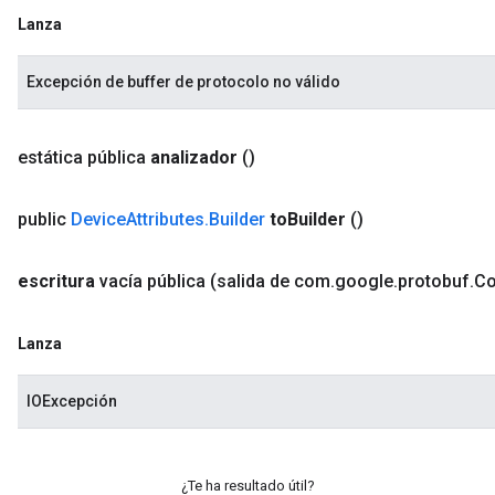
Lanza
Excepción de buffer de protocolo no válido
estática pública
analizador
()
public
Device
Attributes
.
Builder
to
Builder
()
escritura
vacía pública
(salida de com
.
google
.
protobuf
.
C
Lanza
IOExcepción
¿Te ha resultado útil?