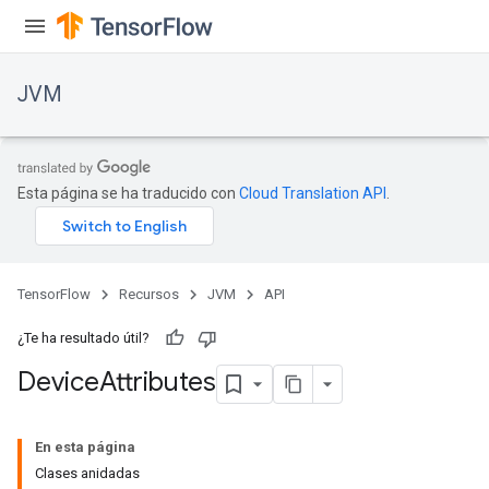
JVM
Esta página se ha traducido con
Cloud Translation API
.
TensorFlow
Recursos
JVM
API
¿Te ha resultado útil?
Device
Attributes
ions
En esta página
Clases anidadas