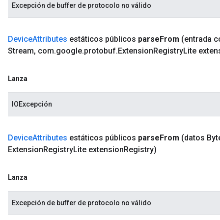
Excepción de buffer de protocolo no válido
Device
Attributes
estáticos públicos
parse
From
(entrada 
Stream
,
com
.
google
.
protobuf
.
Extension
Registry
Lite exten
Lanza
IOExcepción
Device
Attributes
estáticos públicos
parse
From
(datos Byt
Extension
Registry
Lite extension
Registry)
Lanza
Excepción de buffer de protocolo no válido