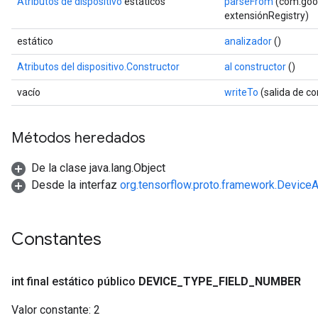
Atributos de dispositivo
estáticos
parseFrom
(com.goog
extensiónRegistry)
estático
analizador
()
Atributos del dispositivo.Constructor
al constructor
()
vacío
writeTo
(salida de c
Métodos heredados
De la clase java.lang.Object
Desde la interfaz
org.tensorflow.proto.framework.DeviceA
Constantes
int final estático público
DEVICE
_
TYPE
_
FIELD
_
NUMBER
Valor constante:
2