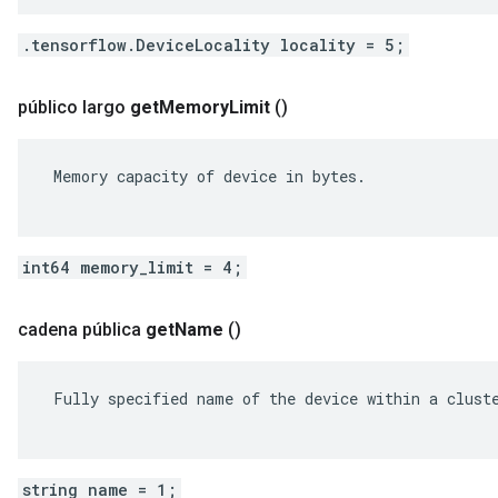
.tensorflow.DeviceLocality locality = 5;
público largo
get
Memory
Limit
()
 Memory capacity of device in bytes.

int64 memory_limit = 4;
cadena pública
get
Name
()
 Fully specified name of the device within a cluste
string name = 1;