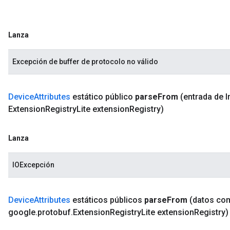
Lanza
Excepción de buffer de protocolo no válido
Device
Attributes
estático público
parse
From
(entrada de I
Extension
Registry
Lite extension
Registry)
Lanza
IOExcepción
Device
Attributes
estáticos públicos
parse
From
(datos co
google
.
protobuf
.
Extension
Registry
Lite extension
Registry)