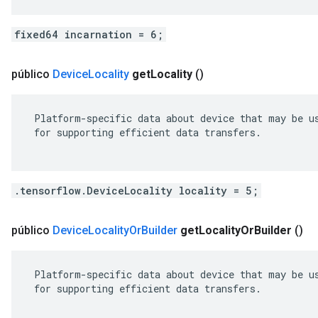
fixed64 incarnation = 6;
público
Device
Locality
get
Locality
()
 Platform-specific data about device that may be us
 for supporting efficient data transfers.

.tensorflow.DeviceLocality locality = 5;
público
Device
Locality
Or
Builder
get
Locality
Or
Builder
()
 Platform-specific data about device that may be us
 for supporting efficient data transfers.
