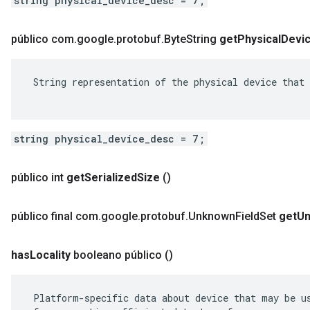
string physical_device_desc = 7;
público com
.
google
.
protobuf
.
Byte
String
get
Physical
Devi
 String representation of the physical device that 
string physical_device_desc = 7;
público int
get
Serialized
Size
()
público final com
.
google
.
protobuf
.
Unknown
Field
Set
get
U
has
Locality
booleano público
()
 Platform-specific data about device that may be us