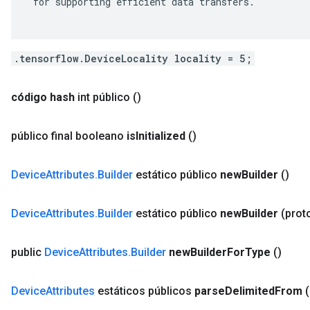
 for supporting efficient data transfers.

.tensorflow.DeviceLocality locality = 5;
código hash
int público
()
público final booleano
is
Initialized
()
Device
Attributes
.
Builder
estático público
new
Builder
()
Device
Attributes
.
Builder
estático público
new
Builder
(prot
public
Device
Attributes
.
Builder
new
Builder
For
Type
()
Device
Attributes
estáticos públicos
parse
Delimited
From