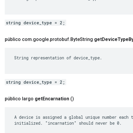
string device_type = 2;
público com
.
google
.
protobuf
.
Byte
String
get
Device
Type
B
 String representation of device_type.

string device_type = 2;
público largo
get
Encarnation
()
 A device is assigned a global unique number each t
 initialized. "incarnation" should never be 0.
