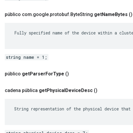
público com
.
google
.
protobuf
.
Byte
String
get
Name
Bytes
()
 Fully specified name of the device within a cluste
string name = 1;
público
get
Parser
For
Type
()
cadena pública
get
Physical
Device
Desc
()
 String representation of the physical device that 