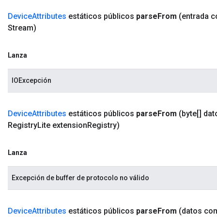
Device
Attributes
estáticos públicos
parse
From
(entrada 
Stream)
Lanza
IOExcepción
Device
Attributes
estáticos públicos
parse
From
(byte[] dat
Registry
Lite extension
Registry)
Lanza
Excepción de buffer de protocolo no válido
Device
Attributes
estáticos públicos
parse
From
(datos co