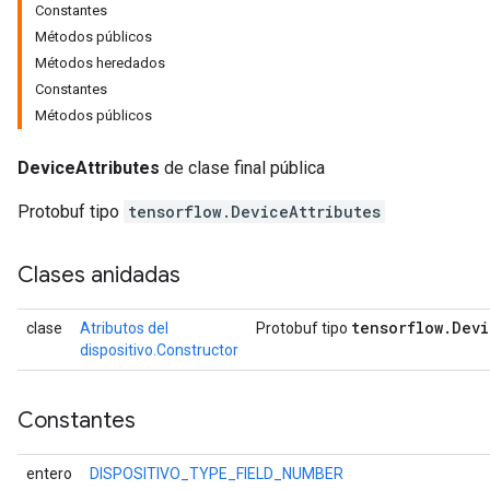
Constantes
Métodos públicos
Métodos heredados
Constantes
Métodos públicos
DeviceAttributes
de clase final pública
Protobuf tipo
tensorflow.DeviceAttributes
Clases anidadas
r
tensorflow
.
Devi
clase
Atributos del
Protobuf tipo
dispositivo.Constructor
Constantes
entero
DISPOSITIVO_TYPE_FIELD_NUMBER