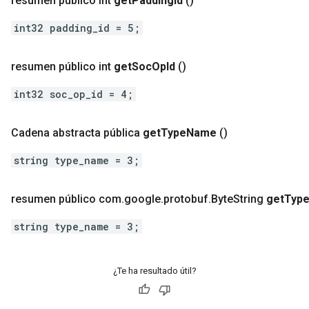
resumen público int
get
Padding
Id
()
int32 padding_id = 5;
resumen público int
get
Soc
Op
Id
()
int32 soc_op_id = 4;
Cadena abstracta pública
get
Type
Name
()
string type_name = 3;
resumen público com
.
google
.
protobuf
.
Byte
String
get
Typ
string type_name = 3;
¿Te ha resultado útil?