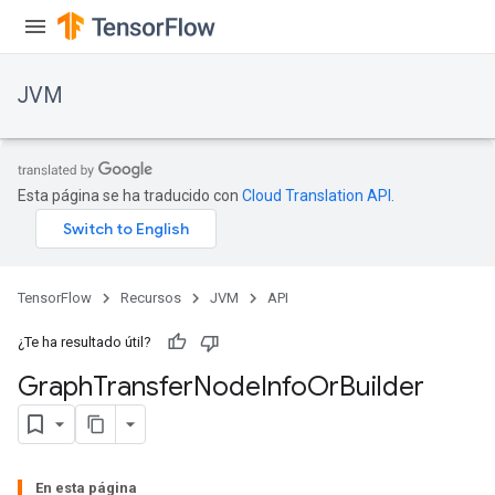
JVM
Esta página se ha traducido con
Cloud Translation API
.
TensorFlow
Recursos
JVM
API
¿Te ha resultado útil?
Graph
Transfer
Node
Info
Or
Builder
En esta página