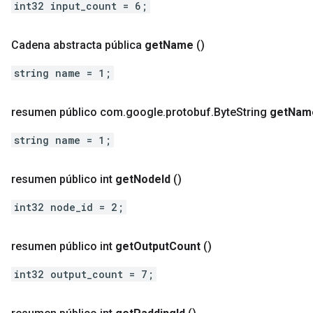
int32 input_count = 6;
Cadena abstracta pública
get
Name
()
string name = 1;
resumen público com
.
google
.
protobuf
.
Byte
String
get
Nam
string name = 1;
resumen público int
get
Node
Id
()
int32 node_id = 2;
resumen público int
get
Output
Count
()
int32 output_count = 7;