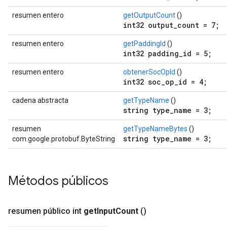
resumen entero
getOutputCount
()
int32 output_count = 7;
resumen entero
getPaddingId
()
int32 padding_id = 5;
resumen entero
obtenerSocOpId
()
int32 soc_op_id = 4;
cadena abstracta
getTypeName
()
string type_name = 3;
resumen
getTypeNameBytes
()
string type_name = 3;
com.google.protobuf.ByteString
Métodos públicos
resumen público int
get
Input
Count
()