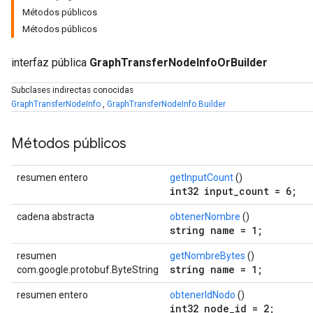
Métodos públicos
Métodos públicos
interfaz pública
GraphTransferNodeInfoOrBuilder
Subclases indirectas conocidas
GraphTransferNodeInfo
,
GraphTransferNodeInfo.Builder
Métodos públicos
resumen entero
getInputCount
()
int32 input_count = 6;
cadena abstracta
obtenerNombre
()
string name = 1;
resumen
getNombreBytes
()
string name = 1;
com.google.protobuf.ByteString
resumen entero
obtenerIdNodo
()
int32 node_id = 2;