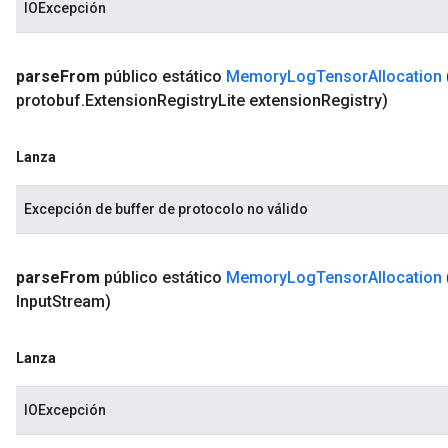
IOExcepción
parse
From
público estático
Memory
Log
Tensor
Allocation
protobuf
.
Extension
Registry
Lite extension
Registry)
Lanza
Excepción de buffer de protocolo no válido
parse
From
público estático
Memory
Log
Tensor
Allocation
Input
Stream)
Lanza
IOExcepción