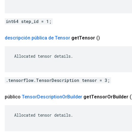
int64 step_id = 1;
descripción pública de Tensor
get
Tensor
()
 Allocated tensor details.

.tensorflow.TensorDescription tensor = 3;
público
Tensor
Description
Or
Builder
get
Tensor
Or
Builder
(
 Allocated tensor details.
