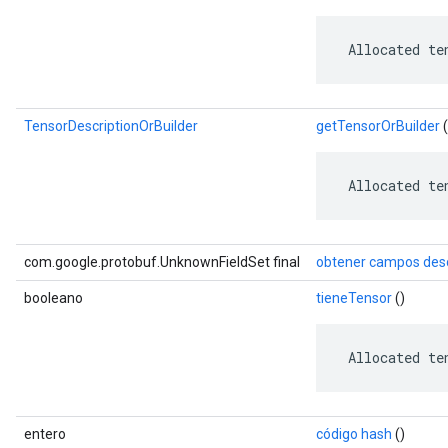
 Allocated te
TensorDescriptionOrBuilder
getTensorOrBuilder
(
 Allocated te
com.google.protobuf.UnknownFieldSet final
obtener campos des
booleano
tieneTensor
()
 Allocated te
entero
código hash
()