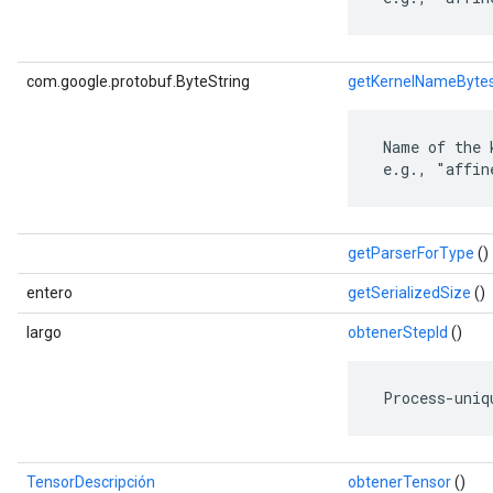
com.google.protobuf.ByteString
getKernelNameByte
 Name of the 
 e.g., "affin
getParserForType
()
entero
getSerializedSize
()
largo
obtenerStepId
()
 Process-uniq
TensorDescripción
obtenerTensor
()