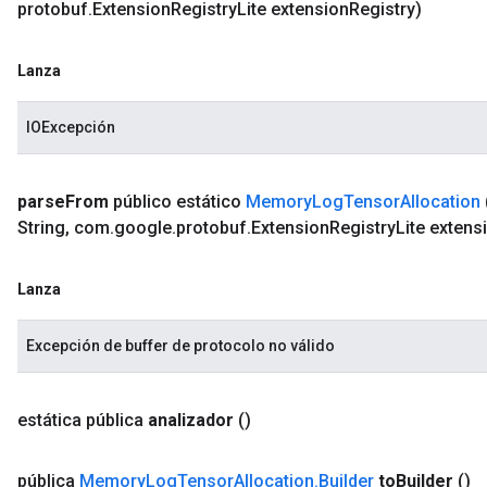
protobuf
.
Extension
Registry
Lite extension
Registry)
Lanza
IOExcepción
parse
From
público estático
Memory
Log
Tensor
Allocation
String
,
com
.
google
.
protobuf
.
Extension
Registry
Lite extens
Lanza
Excepción de buffer de protocolo no válido
estática pública
analizador
()
pública
Memory
Log
Tensor
Allocation
.
Builder
to
Builder
()