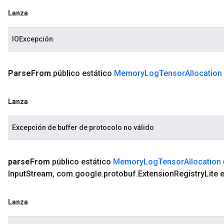
Lanza
IOExcepción
Parse
From
público estático
Memory
Log
Tensor
Allocation
Lanza
Excepción de buffer de protocolo no válido
parse
From
público estático
Memory
Log
Tensor
Allocation
Input
Stream
,
com
.
google
.
protobuf
.
Extension
Registry
Lite 
Lanza