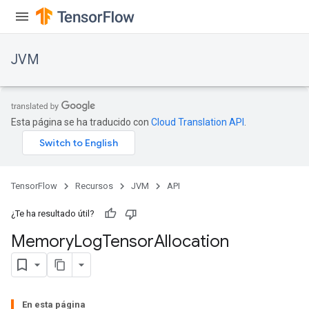
ions
JVM
Esta página se ha traducido con
Cloud Translation API
.
TensorFlow
Recursos
JVM
API
¿Te ha resultado útil?
Memory
Log
Tensor
Allocation
r
En esta página