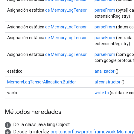
Asignación estática
de MemoryLogTensor
parseFrom
(byte[] d
extensionRegistry)
Asignación estática
de MemoryLogTensor
parseFrom
(datos co
Asignación estática
de MemoryLogTensor
parseFrom
(entrada 
extensionRegistry)
Asignación estática
de MemoryLogTensor
parseFrom
(com.goog
com.google.protobuf.
estático
analizador
()
MemoryLogTensorAllocation.Builder
al constructor
()
vacío
writeTo
(salida de c
Métodos heredados
De la clase java.lang.Object
Desde la interfaz
org.tensorflow.proto.framework.Memory