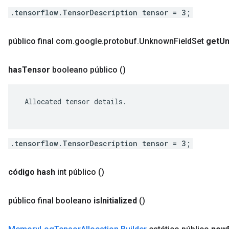
.tensorflow.TensorDescription tensor = 3;
público final com
.
google
.
protobuf
.
Unknown
Field
Set
get
U
has
Tensor
booleano público
()
 Allocated tensor details.

.tensorflow.TensorDescription tensor = 3;
código hash
int público
()
público final booleano
is
Initialized
()