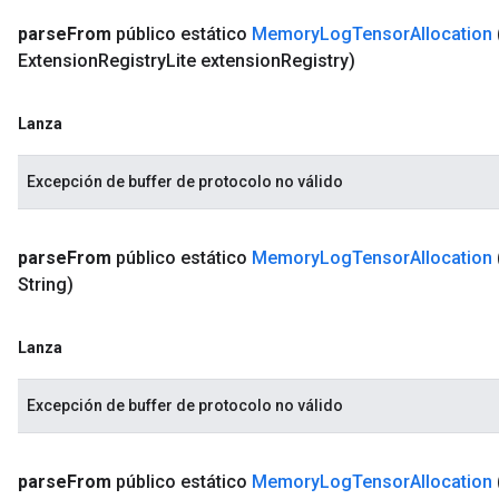
parse
From
público estático
Memory
Log
Tensor
Allocation
Extension
Registry
Lite extension
Registry)
Lanza
Excepción de buffer de protocolo no válido
parse
From
público estático
Memory
Log
Tensor
Allocation
String)
Lanza
Excepción de buffer de protocolo no válido
parse
From
público estático
Memory
Log
Tensor
Allocation