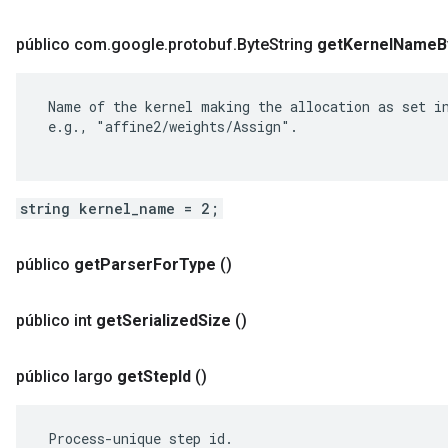
público com
.
google
.
protobuf
.
Byte
String
get
Kernel
Name
B
 Name of the kernel making the allocation as set in
 e.g., "affine2/weights/Assign".

string kernel_name = 2;
público
get
Parser
For
Type
()
público int
get
Serialized
Size
()
público largo
get
Step
Id
()
 Process-unique step id.
