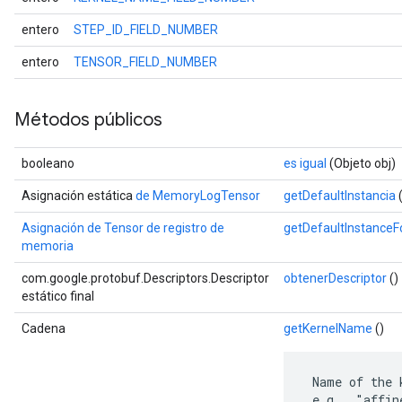
entero
STEP_ID_FIELD_NUMBER
entero
TENSOR_FIELD_NUMBER
Métodos públicos
booleano
es igual
(Objeto obj)
Asignación estática
de MemoryLogTensor
getDefaultInstancia
(
Asignación de Tensor de registro de
getDefaultInstance
memoria
com.google.protobuf.Descriptors.Descriptor
obtenerDescriptor
()
estático final
Cadena
getKernelName
()
 Name of the 
 e.g., "affin