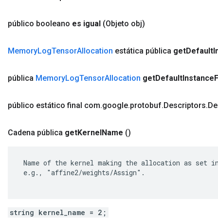
público booleano
es igual
(Objeto obj)
Memory
Log
Tensor
Allocation
estática pública
get
Default
I
pública
Memory
Log
Tensor
Allocation
get
Default
Instance
público estático final com
.
google
.
protobuf
.
Descriptors
.
De
Cadena pública
get
Kernel
Name
()
 Name of the kernel making the allocation as set in
 e.g., "affine2/weights/Assign".

string kernel_name = 2;