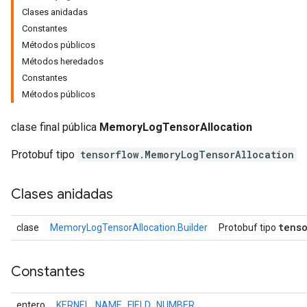
Clases anidadas
Constantes
Métodos públicos
Métodos heredados
Constantes
Métodos públicos
clase final pública
MemoryLogTensorAllocation
Protobuf tipo
tensorflow.MemoryLogTensorAllocation
Clases anidadas
tenso
clase
MemoryLogTensorAllocation.Builder
Protobuf tipo
Constantes
entero
KERNEL_NAME_FIELD_NUMBER