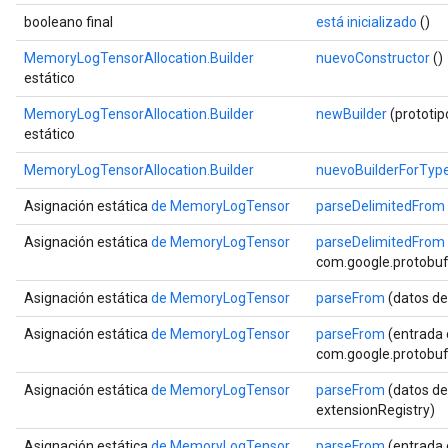
booleano final
está inicializado
()
MemoryLogTensorAllocation.Builder
nuevoConstructor
()
estático
MemoryLogTensorAllocation.Builder
newBuilder
(prototi
estático
MemoryLogTensorAllocation.Builder
nuevoBuilderForTyp
Asignación estática
de MemoryLogTensor
parseDelimitedFrom
Asignación estática
de MemoryLogTensor
parseDelimitedFrom
com.google.protobuf.
Asignación estática
de MemoryLogTensor
parseFrom
(datos de
Asignación estática
de MemoryLogTensor
parseFrom
(entrada 
com.google.protobuf.
Asignación estática
de MemoryLogTensor
parseFrom
(datos de
extensionRegistry)
Asignación estática
de MemoryLogTensor
parseFrom
(entrada