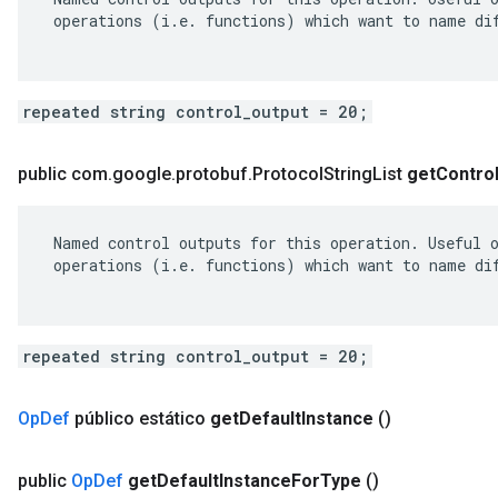
 operations (i.e. functions) which want to name dif
repeated string control_output = 20;
public com
.
google
.
protobuf
.
Protocol
String
List
get
Contro
 Named control outputs for this operation. Useful o
 operations (i.e. functions) which want to name dif
repeated string control_output = 20;
Op
Def
público estático
get
Default
Instance
()
public
Op
Def
get
Default
Instance
For
Type
()