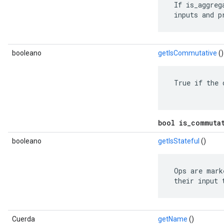
 If is_aggreg
 inputs and p
booleano
getIsCommutative
()
 True if the 
bool is_commuta
booleano
getIsStateful
()
 Ops are mark
 their input 
Cuerda
getName
()