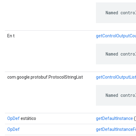
 Named contro
En t
getControlOutputCo
 Named contro
com.google.protobuf.ProtocolStringList
getControlOutputLis
 Named contro
OpDef
estático
getDefaultInstance
(
OpDef
getDefaultInstance