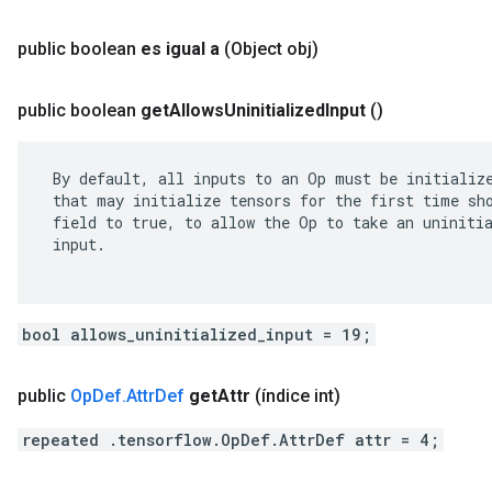
public boolean
es igual a
(Object obj)
public boolean
get
Allows
Uninitialized
Input
()
 By default, all inputs to an Op must be initialize
 that may initialize tensors for the first time sho
 field to true, to allow the Op to take an uninitia
 input.

bool allows_uninitialized_input = 19;
public
Op
Def
.
Attr
Def
get
Attr
(índice int)
repeated .tensorflow.OpDef.AttrDef attr = 4;