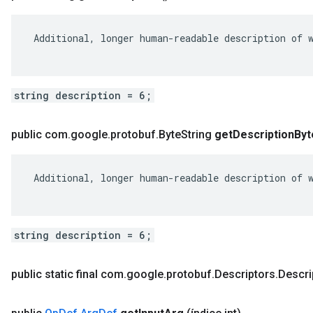
 Additional, longer human-readable description of w
string description = 6;
public com
.
google
.
protobuf
.
Byte
String
get
Description
Byt
 Additional, longer human-readable description of w
string description = 6;
public static final com
.
google
.
protobuf
.
Descriptors
.
Descri