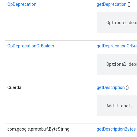
OpDeprecation
getDeprecation
()
 Optional dep
OpDeprecationOrBuilder
getDeprecationOrBui
 Optional dep
Cuerda
getDescription
()
 Additional, 
com.google.protobuf.ByteString
getDescriptionBytes