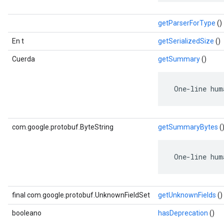
getParserForType
()
En t
getSerializedSize
()
Cuerda
getSummary
()
 One-line hum
com.google.protobuf.ByteString
getSummaryBytes
(
 One-line hum
final com.google.protobuf.UnknownFieldSet
getUnknownFields
()
booleano
hasDeprecation
()