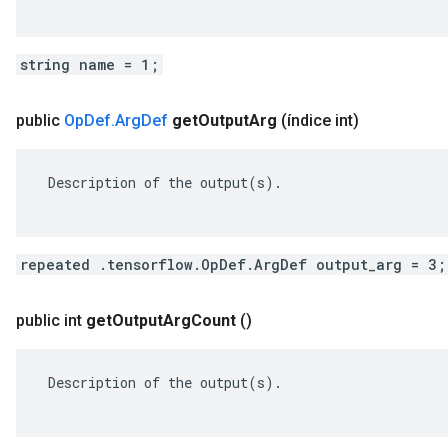
string name = 1;
public
Op
Def
.
Arg
Def
get
Output
Arg
(índice int)
 Description of the output(s).

repeated .tensorflow.OpDef.ArgDef output_arg = 3;
public int
get
Output
Arg
Count
()
 Description of the output(s).
