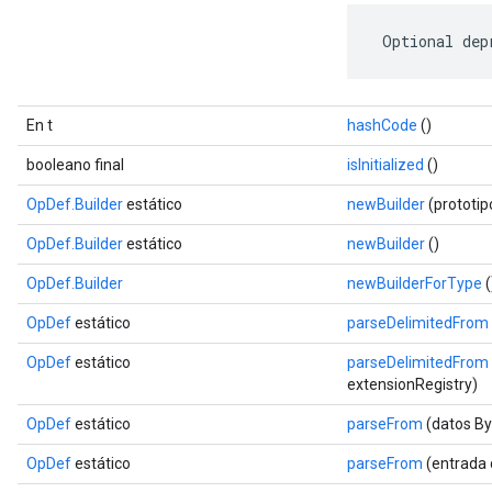
 Optional dep
En t
hashCode
()
booleano final
isInitialized
()
OpDef.Builder
estático
newBuilder
(prototi
OpDef.Builder
estático
newBuilder
()
OpDef.Builder
newBuilderForType
(
OpDef
estático
parseDelimitedFrom
OpDef
estático
parseDelimitedFrom
extensionRegistry)
OpDef
estático
parseFrom
(datos By
OpDef
estático
parseFrom
(entrada