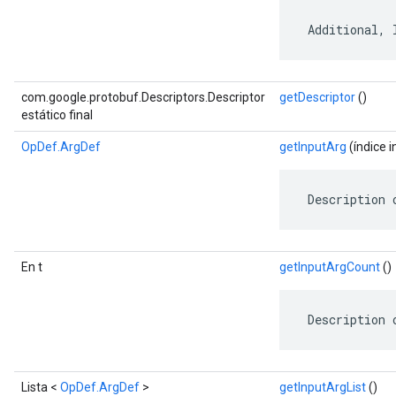
 Additional, 
com.google.protobuf.Descriptors.Descriptor
getDescriptor
()
estático final
OpDef.ArgDef
getInputArg
(índice i
 Description 
En t
getInputArgCount
()
 Description 
Lista <
OpDef.ArgDef
>
getInputArgList
()