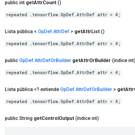
public int
get
Attr
Count
()
repeated .tensorflow.OpDef.AttrDef attr = 4;
Lista pública <
Op
Def
.
Attr
Def
>
get
Attr
List
()
repeated .tensorflow.OpDef.AttrDef attr = 4;
public
Op
Def
.
Attr
Def
Or
Builder
get
Attr
Or
Builder
(índice int
repeated .tensorflow.OpDef.AttrDef attr = 4;
Lista pública <? extiende
Op
Def
.
Attr
Def
Or
Builder
>
get
Attr
repeated .tensorflow.OpDef.AttrDef attr = 4;
public String
get
Control
Output
(índice int)