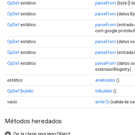
OpDef
estático
parseFrom
(byte [] 
OpDef
estático
parseFrom
(datos By
OpDef
estático
parseFrom
(entrada 
com.google.protobuf.
OpDef
estático
parseFrom
(datos co
OpDef
estático
parseFrom
(entrada 
OpDef
estático
parseFrom
(datos co
extensionRegistry)
estático
analizador
()
OpDef.Builder
toBuilder
()
vacío
writeTo
(salida de c
Métodos heredados
De la clase java.lang.Object