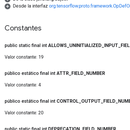
Desde la interfaz
org.tensorflow.proto.framework.OpDefO
Constantes
public static final int
ALLOWS
_
UNINITIALIZED
_
INPUT
_
FIE
Valor constante:
19
público estático final int
ATTR
_
FIELD
_
NUMBER
Valor constante:
4
público estático final int
CONTROL
_
OUTPUT
_
FIELD
_
NUM
Valor constante:
20
public static final int
DEPRECATION
_
FIELD
_
NUMBER