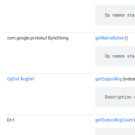
 Op names sta
com.google.protobuf.ByteString
getNameBytes
()
 Op names sta
OpDef.ArgDef
getOutputArg
(índice
 Description 
En t
getOutputArgCount