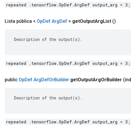
repeated .tensorflow.OpDef.ArgDef output_arg = 3;
Lista pública <
Op
Def
.
Arg
Def
>
get
Output
Arg
List
()
 Description of the output(s).

repeated .tensorflow.OpDef.ArgDef output_arg = 3;
public
Op
Def
.
Arg
Def
Or
Builder
get
Output
Arg
Or
Builder
(índ
 Description of the output(s).

repeated .tensorflow.OpDef.ArgDef output_arg = 3;