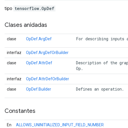
tipo
tensorflow.OpDef
Clases anidadas
 For describing inputs 
clase
OpDef.ArgDef
interfaz
OpDef.ArgDefOrBuilder
 Description of the grap
clase
OpDef.AttrDef
 Op. 
interfaz
OpDef.AttrDefOrBuilder
 Defines an operation. 
clase
OpDef.Builder
Constantes
En
ALLOWS_UNINITIALIZED_INPUT_FIELD_NUMBER