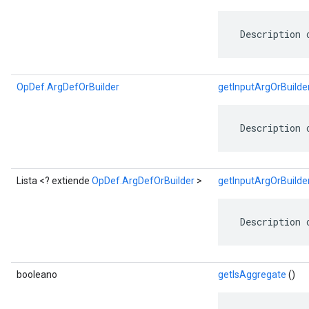
 Description 
OpDef.ArgDefOrBuilder
getInputArgOrBuilde
 Description 
Lista <? extiende
OpDef.ArgDefOrBuilder
>
getInputArgOrBuilder
 Description 
booleano
getIsAggregate
()