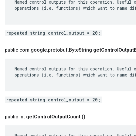
 Named control outputs for this operation. Useful o
 operations (i.e. functions) which want to name dif
repeated string control_output = 20;
public com
.
google
.
protobuf
.
Byte
String
get
Control
Output
 Named control outputs for this operation. Useful o
 operations (i.e. functions) which want to name dif
repeated string control_output = 20;
public int
get
Control
Output
Count
()
 Named control outputs for this operation. Useful o