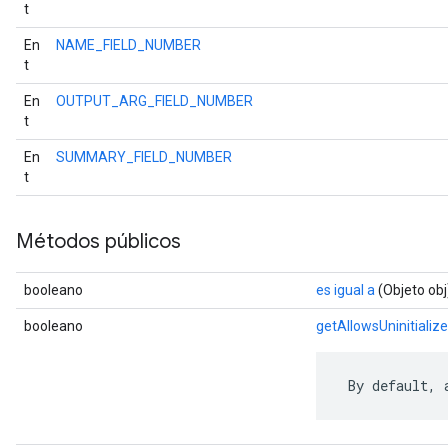
t
En
NAME_FIELD_NUMBER
t
En
OUTPUT_ARG_FIELD_NUMBER
t
En
SUMMARY_FIELD_NUMBER
t
Métodos públicos
booleano
es igual a
(Objeto obj
booleano
getAllowsUninitializ
 By default, 