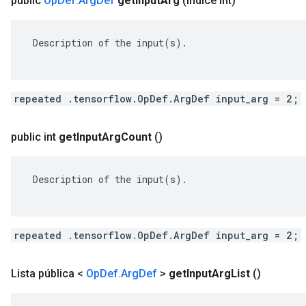
public
Op
Def
.
Arg
Def
get
Input
Arg
(índice int)
 Description of the input(s).

repeated .tensorflow.OpDef.ArgDef input_arg = 2;
public int
get
Input
Arg
Count
()
 Description of the input(s).

repeated .tensorflow.OpDef.ArgDef input_arg = 2;
Lista pública <
Op
Def
.
Arg
Def
>
get
Input
Arg
List
()