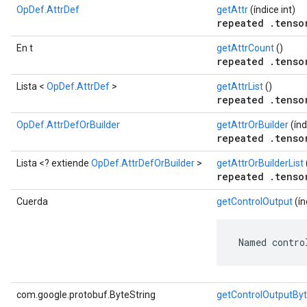
OpDef.AttrDef
getAttr
(índice int)
repeated .tenso
En t
getAttrCount
()
repeated .tenso
Lista <
OpDef.AttrDef
>
getAttrList
()
repeated .tenso
OpDef.AttrDefOrBuilder
getAttrOrBuilder
(índ
repeated .tenso
Lista <? extiende
OpDef.AttrDefOrBuilder
>
getAttrOrBuilderList
repeated .tenso
Cuerda
getControlOutput
(ín
 Named contro
com.google.protobuf.ByteString
getControlOutputBy