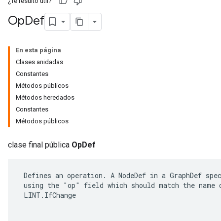
¿Te resultó útil?
Op
Def
En esta página
Clases anidadas
Constantes
Métodos públicos
Métodos heredados
Constantes
Métodos públicos
r
clase final pública
OpDef
 Defines an operation. A NodeDef in a GraphDef spec
 using the "op" field which should match the name o
 LINT.IfChange
