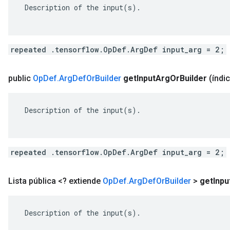
 Description of the input(s).

repeated .tensorflow.OpDef.ArgDef input_arg = 2;
public
Op
Def
.
Arg
Def
Or
Builder
get
Input
Arg
Or
Builder
(índic
 Description of the input(s).

repeated .tensorflow.OpDef.ArgDef input_arg = 2;
Lista pública <? extiende
Op
Def
.
Arg
Def
Or
Builder
>
get
Inpu
 Description of the input(s).
