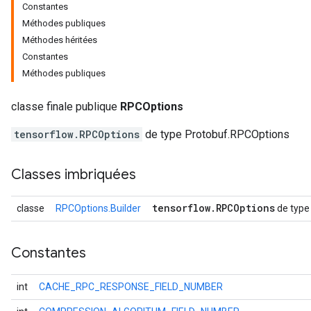
Constantes
Méthodes publiques
Méthodes héritées
Constantes
Méthodes publiques
r
classe finale publique
RPCOptions
tensorflow.RPCOptions
de type Protobuf.RPCOptions
Classes imbriquées
tensorflow
.
RPCOptions
classe
RPCOptions.Builder
de type
Constantes
int
CACHE_RPC_RESPONSE_FIELD_NUMBER