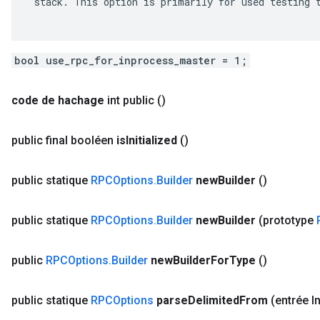
 stack. This option is primarily for used testing t
bool use_rpc_for_inprocess_master = 1;
code de hachage
int public
()
public final booléen
is
Initialized
()
public statique
RPCOptions
.
Builder
new
Builder
()
public statique
RPCOptions
.
Builder
new
Builder
(prototype
public
RPCOptions
.
Builder
new
Builder
For
Type
()
public statique
RPCOptions
parse
Delimited
From
(entrée I