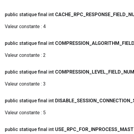
public statique final int
CACHE
_
RPC
_
RESPONSE
_
FIELD
_
N
Valeur constante :
4
public statique final int
COMPRESSION
_
ALGORITHM
_
FIEL
Valeur constante :
2
public statique final int
COMPRESSION
_
LEVEL
_
FIELD
_
NUM
Valeur constante :
3
public statique final int
DISABLE
_
SESSION
_
CONNECTION
_
Valeur constante :
5
public statique final int
USE
_
RPC
_
FOR
_
INPROCESS
_
MAST