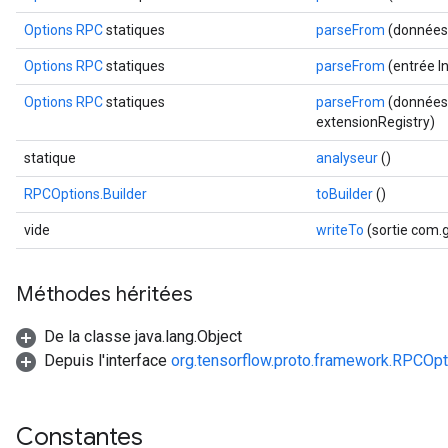
Options RPC
statiques
parseFrom
(données 
Options RPC
statiques
parseFrom
(entrée I
Options RPC
statiques
parseFrom
(données 
extensionRegistry)
statique
analyseur
()
RPCOptions.Builder
toBuilder
()
vide
writeTo
(sortie com.
Méthodes héritées
De la classe java.lang.Object
Depuis l'interface
org.tensorflow.proto.framework.RPCOpt
Constantes