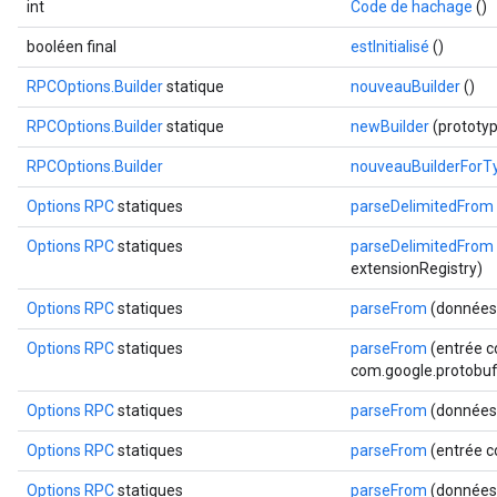
int
Code de hachage
()
booléen final
estInitialisé
()
RPCOptions.Builder
statique
nouveauBuilder
()
RPCOptions.Builder
statique
newBuilder
(prototy
RPCOptions.Builder
nouveauBuilderForT
Options RPC
statiques
parseDelimitedFrom
Options RPC
statiques
parseDelimitedFrom
extensionRegistry)
Options RPC
statiques
parseFrom
(données
Options RPC
statiques
parseFrom
(entrée c
com.google.protobuf.
Options RPC
statiques
parseFrom
(données 
Options RPC
statiques
parseFrom
(entrée c
Options RPC
statiques
parseFrom
(données 