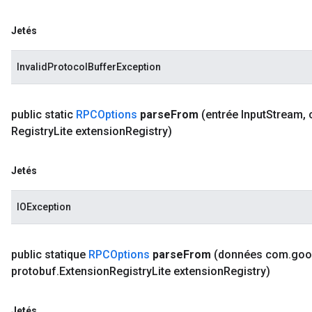
Jetés
InvalidProtocolBufferException
public static
RPCOptions
parse
From
(entrée Input
Stream
,
Registry
Lite extension
Registry)
Jetés
IOException
public statique
RPCOptions
parse
From
(données com
.
goo
protobuf
.
Extension
Registry
Lite extension
Registry)
Jetés