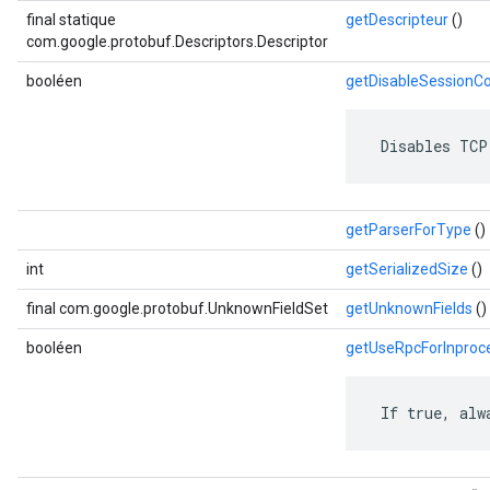
final statique
getDescripteur
()
com.google.protobuf.Descriptors.Descriptor
booléen
getDisableSessionC
 Disables TCP
getParserForType
()
int
getSerializedSize
()
final com.google.protobuf.UnknownFieldSet
getUnknownFields
()
booléen
getUseRpcForInproc
 If true, alw