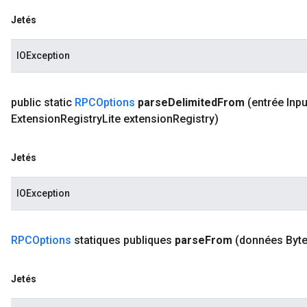
Jetés
IOException
public static
RPCOptions
parse
Delimited
From
(entrée Inpu
Extension
Registry
Lite extension
Registry)
Jetés
IOException
RPCOptions
statiques publiques
parse
From
(données Byt
Jetés