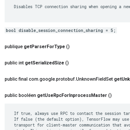
 Disables TCP connection sharing when opening a new
bool disable_session_connection_sharing = 5;
publique
get
Parser
For
Type
()
public int
get
Serialized
Size
()
public final com
.
google
.
protobuf
.
Unknown
Field
Set
get
Un
public booléen
get
Use
Rpc
For
Inprocess
Master
()
 If true, always use RPC to contact the session tar
 If false (the default option), TensorFlow may use 
 transport for client-master communication that avo