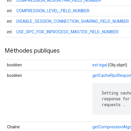
int
COMPRESSION_ALGORITHM_FIELD_NUMBER
int
COMPRESSION_LEVEL_FIELD_NUMBER
int
DISABLE_SESSION_CONNECTION_SHARING_FIELD_NUMBER
int
USE_RPC_FOR_INPROCESS_MASTER_FIELD_NUMBER
Méthodes publiques
booléen
est égal
(Obj objet)
booléen
getCacheRpcRespo
 Setting cach
 response for
 requests .
Chaîne
getCompressionAlgo