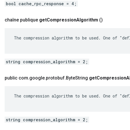
bool cache_rpc_response = 4;
chaîne publique
get
Compression
Algorithm
()
 The compression algorithm to be used. One of "defl
string compression_algorithm = 2;
public com
.
google
.
protobuf
.
Byte
String
get
Compression
A
 The compression algorithm to be used. One of "defl
string compression_algorithm = 2;