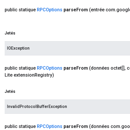
public statique
RPCOptions
parse
From
(entrée com
.
googl
Jetés
IOException
public statique
RPCOptions
parse
From
(données octet[]
,
c
Lite extension
Registry)
Jetés
InvalidProtocolBufferException
public statique
RPCOptions
parse
From
(données com
.
goo