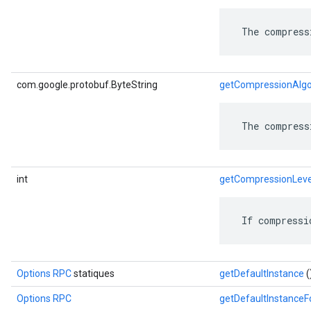
 The compress
com.google.protobuf.ByteString
getCompressionAlgo
 The compress
int
getCompressionLeve
 If compressi
Options RPC
statiques
getDefaultInstance
(
Options RPC
getDefaultInstance