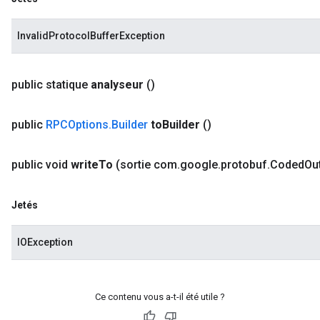
InvalidProtocolBufferException
public statique
analyseur
()
public
RPCOptions
.
Builder
to
Builder
()
public void
write
To
(sortie com
.
google
.
protobuf
.
Coded
Ou
Jetés
IOException
Ce contenu vous a-t-il été utile ?