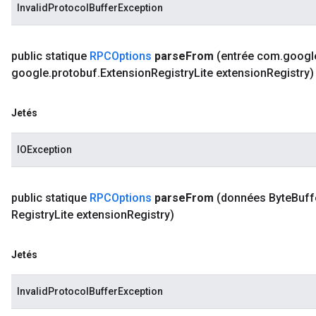
InvalidProtocolBufferException
public statique
RPCOptions
parse
From
(entrée com
.
googl
google
.
protobuf
.
Extension
Registry
Lite extension
Registry)
Jetés
IOException
public statique
RPCOptions
parse
From
(données Byte
Buff
Registry
Lite extension
Registry)
Jetés
InvalidProtocolBufferException