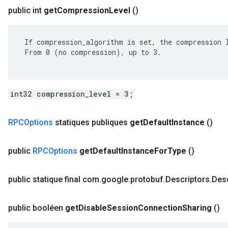
public int
get
Compression
Level
()
 If compression_algorithm is set, the compression l
 From 0 (no compression), up to 3.

int32 compression_level = 3;
RPCOptions
statiques publiques
get
Default
Instance
()
public
RPCOptions
get
Default
Instance
For
Type
()
public statique final com
.
google
.
protobuf
.
Descriptors
.
Desc
public booléen
get
Disable
Session
Connection
Sharing
()