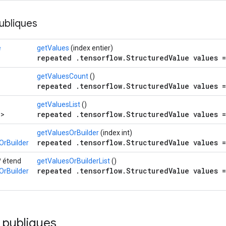
ubliques
e
getValues
​​(index entier)
repeated .tensorflow.StructuredValue values =
getValuesCount
()
repeated .tensorflow.StructuredValue values =
getValuesList
()
repeated .tensorflow.StructuredValue values =
>
getValuesOrBuilder
(index int)
repeated .tensorflow.StructuredValue values =
OrBuilder
? étend
getValuesOrBuilderList
()
repeated .tensorflow.StructuredValue values =
OrBuilder
 publiques