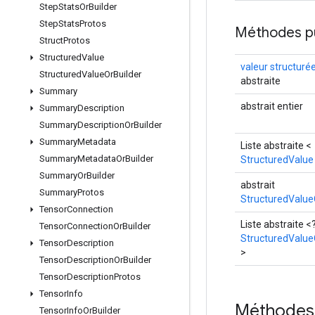
Step
Stats
Or
Builder
Step
Stats
Protos
Méthodes p
Struct
Protos
Structured
Value
valeur structuré
Structured
Value
Or
Builder
abstraite
Summary
abstrait entier
Summary
Description
Summary
Description
Or
Builder
Summary
Metadata
Liste abstraite <
Summary
Metadata
Or
Builder
StructuredValue
Summary
Or
Builder
abstrait
Summary
Protos
StructuredValue
Tensor
Connection
Liste abstraite <
Tensor
Connection
Or
Builder
StructuredValue
Tensor
Description
>
Tensor
Description
Or
Builder
Tensor
Description
Protos
Tensor
Info
Méthodes
Tensor
Info
Or
Builder