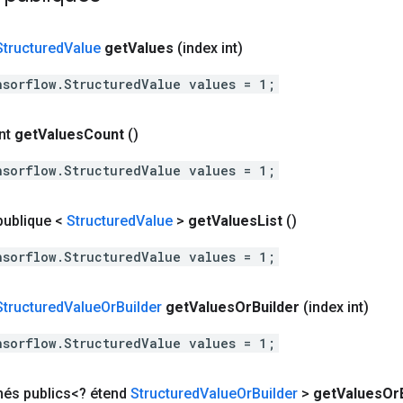
Structured
Value
get
Values
​​(index int)
nsorflow.StructuredValue values = 1;
nt
get
Values
Count
()
nsorflow.StructuredValue values = 1;
 publique <
Structured
Value
>
get
Values
List
()
nsorflow.StructuredValue values = 1;
Structured
Value
Or
Builder
get
Values
Or
Builder
(index int)
nsorflow.StructuredValue values = 1;
més publics<? étend
Structured
Value
Or
Builder
>
get
Values
Or