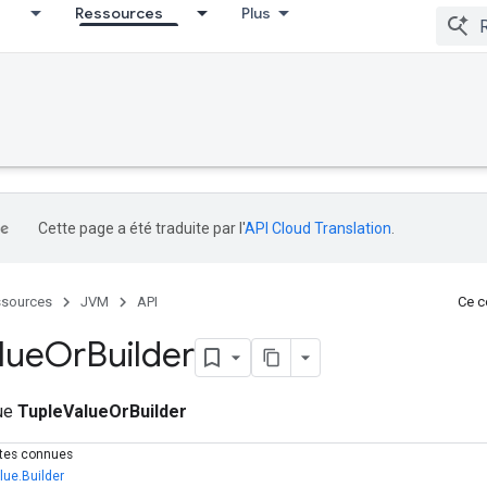
Ressources
Plus
Cette page a été traduite par l'
API Cloud Translation
.
sources
JVM
API
Ce co
lue
Or
Builder
que
TupleValueOrBuilder
ctes connues
lue.Builder