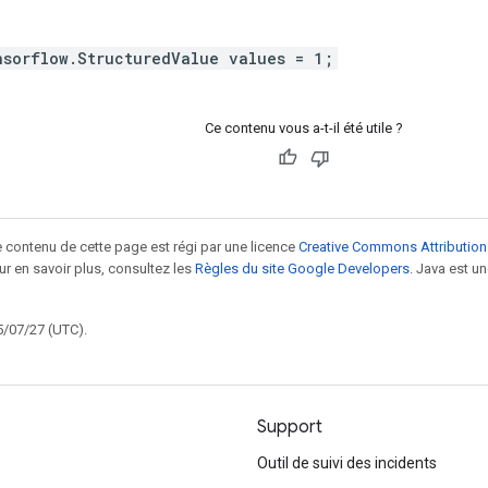
nsorflow.StructuredValue values = 1;
Ce contenu vous a-t-il été utile ?
le contenu de cette page est régi par une licence
Creative Commons Attribution
our en savoir plus, consultez les
Règles du site Google Developers
. Java est 
5/07/27 (UTC).
Support
Outil de suivi des incidents