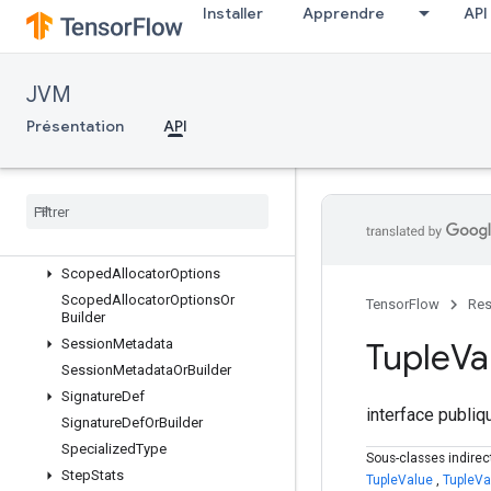
SavedObjectGraph
Installer
Apprendre
API
SavedObjectGraphOrBuilder
SavedObjectGraphProtos
JVM
SavedObjectOrBuilder
SavedResource
Présentation
API
SavedResourceOrBuilder
Saved
User
Object
Saved
User
Object
Or
Builder
Saved
Variable
Saved
Variable
Or
Builder
Scoped
Allocator
Options
Scoped
Allocator
Options
Or
TensorFlow
Res
Builder
Session
Metadata
Tuple
Va
Session
Metadata
Or
Builder
Signature
Def
interface publi
Signature
Def
Or
Builder
Specialized
Type
Sous-classes indire
Step
Stats
TupleValue
,
TupleVa