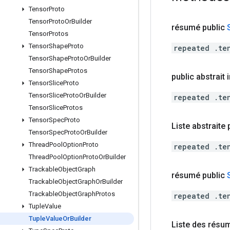
Tensor
Proto
Tensor
Proto
Or
Builder
résumé public
Tensor
Protos
Tensor
Shape
Proto
repeated .te
Tensor
Shape
Proto
Or
Builder
Tensor
Shape
Protos
public abstrait i
Tensor
Slice
Proto
Tensor
Slice
Proto
Or
Builder
repeated .te
Tensor
Slice
Protos
Tensor
Spec
Proto
Liste abstraite
Tensor
Spec
Proto
Or
Builder
Thread
Pool
Option
Proto
repeated .te
Thread
Pool
Option
Proto
Or
Builder
Trackable
Object
Graph
résumé public
Trackable
Object
Graph
Or
Builder
Trackable
Object
Graph
Protos
repeated .te
Tuple
Value
Tuple
Value
Or
Builder
Liste des résu